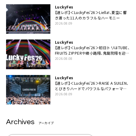
LuckyFes
【速レポ】＜LuckyFes’26＞Liella!、夏空に響
き渡った11人のカラフルなハーモニー
2026.08.09
LuckyFes
【速レポ】＜LuckyFes’26＞初日トリはTUBE、
FRUITS ZIPPERや綾小路翔、鬼龍院翔を迎え
た豪華コラボも「知ってたらぜひ一緒に歌っ
2026.08.08
てちょうだい」
LuckyFes
【速レポ】＜LuckyFes’26＞RAISE A SUILEN、
とびきりハードでパワフルなパフォーマン
ス「一緒に踊っていただけますか？」
2026.08.09
Archives
アーカイブ