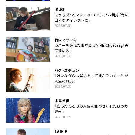
IKUO
スラップ・オンリーの3rdアルバム発売「今の
自分をダイレクトに」
2026.07.31
竹森マサユキ
カバーを超えた表現とは？ RE:Chording「天
使達の歌」
2026.07.30
パク・ユチョン
「迷いながらも選択をして進んでいくことが
人生の魅力」
2026.07.30
中島卓偉
「たったひとりの人生を狂わせられたほうが
光栄」
2026.07.29
TAIRIK