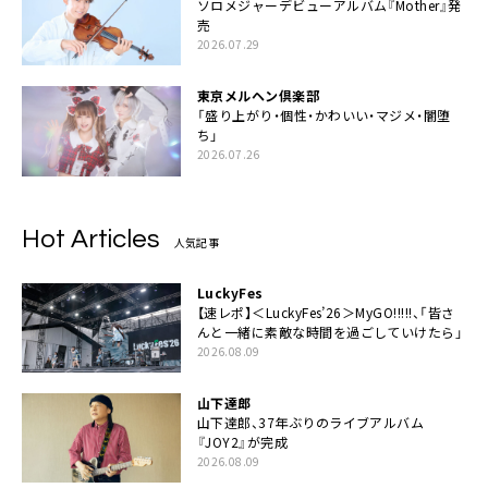
ソロメジャーデビューアルバム『Mother』発
売
2026.07.29
東京メルヘン倶楽部
「盛り上がり・個性・かわいい・マジメ・闇堕
ち」
2026.07.26
Hot Articles
人気記事
LuckyFes
【速レポ】＜LuckyFes’26＞MyGO!!!!!、「皆さ
んと一緒に素敵な時間を過ごしていけたら」
2026.08.09
山下達郎
山下達郎、37年ぶりのライブアルバム
『JOY2』が完成
2026.08.09