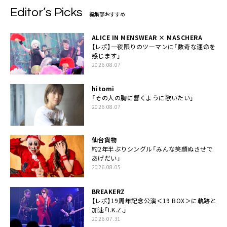
Editor’s Picks
編集部おすすめ
ALICE IN MENSWEAR × MASCHERA
【レポ】一夜限りのツーマンに「数奇な運命を
感じます」
2026.08.07
hitomi
「その人の胸に響くように歌いたい」
2026.08.07
仙台貨物
約2年半ぶりシングル「みんな笑顔ぬさせで
あげだい」
2026.08.05
BREAKERZ
【レポ】19周年記念公演＜19 BOX＞に軌跡と
加速「I.K.Z.」
2026.07.31