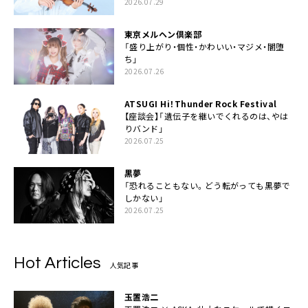
2026.07.29
東京メルヘン倶楽部
「盛り上がり・個性・かわいい・マジメ・闇堕
ち」
2026.07.26
ATSUGI Hi！Thunder Rock Festival
【座談会】「遺伝子を継いでくれるのは、やは
りバンド」
2026.07.25
黒夢
「恐れることもない。どう転がっても黒夢で
しかない」
2026.07.25
Hot Articles
人気記事
玉置浩二