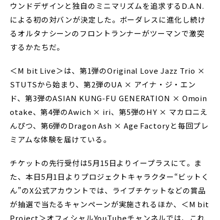
ウンドデザインと独自のミニマリズムを追求するD.A.N.
による初の対バンが決定した。ボーダレスに進化し続け
るオルタナシーンのフロントランナーがツーマンで激突
するかたちだ。
＜M bit Live＞は、第1弾のOriginal Love Jazz Trio ×
STUTSから始まり、第2弾のUA × アイナ・ジ・エン
ド、第3弾のASIAN KUNG-FU GENERATION × Omoin
otake、第4弾のAwich × iri、第5弾のHY × マカロニえ
んぴつ、第6弾のDragon Ash × Age Factoryと毎回プレ
ミアムな体験を届けている。
チケットの先行受付は5月15日よりイープラスにて。ま
た、本日5月1日よりプロジェクトキャラクター“ビットく
ん”のX公式アカウントでは、ライブチケットなどの賞品
が抽選で当たるキャンペーンが実施されるほか、＜M bit
Project＞オフィシャルYouTubeチャンネルでは、これ