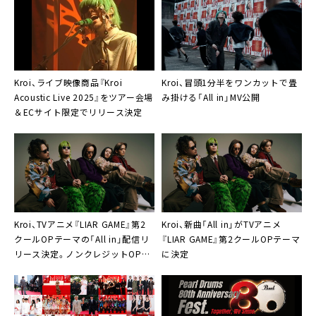
Kroi、ライブ映像商品『Kroi
Kroi、冒頭1分半をワンカットで畳
Acoustic Live 2025』をツアー会場
み掛ける「All in」MV公開
＆ECサイト限定でリリース決定
Kroi、TVアニメ『LIAR GAME』第2
Kroi、新曲「All in」がTVアニメ
クールOPテーマの「All in」配信リ
『LIAR GAME』第2クールOPテーマ
リース決定。ノンクレジットOP映
に決定
像公開も