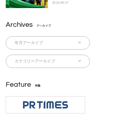
ラボムービー公開も
2026.08.07
Archives
アーカイブ
Feature
特集