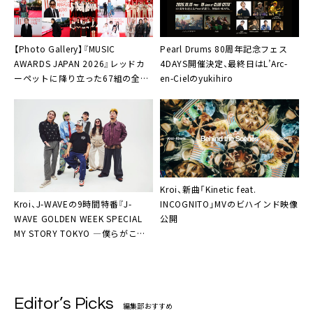
【Photo Gallery】『MUSIC
Pearl Drums 80周年記念フェス
AWARDS JAPAN 2026』レッドカ
4DAYS開催決定、最終日はL’Arc-
ーペットに降り立った67組の全画
en-Cielのyukihiro
像公開
Kroi、新曲「Kinetic feat.
Kroi、J-WAVEの9時間特番『J-
INCOGNITO」MVのビハインド映像
WAVE GOLDEN WEEK SPECIAL
公開
MY STORY TOKYO ―僕らがここ
にいる理由―』に生出演＆スタジオ
ライブ披露決定
Editor’s Picks
編集部おすすめ