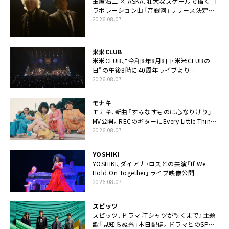
玉置浩二 × ASKA、壮大なスケールで描くコ
ラボレーション曲「音銀河」リリース決定。
カップリングには新曲「命の宿り」収録も
2026.08.07
米米CLUB
米米CLUB、“令和8年8月8日・米米CLUBの
日”の午後8時に40周年ライブより
「FANtachy medley」を88年限定公開
2026.08.07
モナキ
モナキ、新曲「すみなすものは心なりけり」
MV公開。RECのギターにEvery Little Thing・
伊藤一朗参加も
2026.08.07
YOSHIKI
YOSHIKI、ダイアナ・ロスとの共演「If We
Hold On Together」ライブ映像公開
2026.08.07
スピッツ
スピッツ、ドラマ『Tシャツが乾くまで』主題
歌「見知らぬ糸」本日配信。ドラマとのSPコ