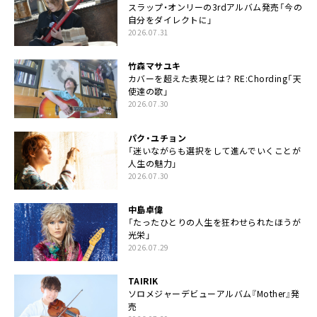
スラップ・オンリーの3rdアルバム発売「今の
自分をダイレクトに」
2026.07.31
竹森マサユキ
カバーを超えた表現とは？ RE:Chording「天
使達の歌」
2026.07.30
パク・ユチョン
「迷いながらも選択をして進んでいくことが
人生の魅力」
2026.07.30
中島卓偉
「たったひとりの人生を狂わせられたほうが
光栄」
2026.07.29
TAIRIK
ソロメジャーデビューアルバム『Mother』発
売