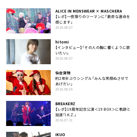
ALICE IN MENSWEAR × MASCHERA
【レポ】一夜限りのツーマンに「数奇な運命を
感じます」
2026.08.07
hitomi
【インタビュー】「その人の胸に響くように歌
いたい」
2026.08.07
仙台貨物
約2年半ぶりシングル「みんな笑顔ぬさせで
あげだい」
2026.08.05
BREAKERZ
【レポ】19周年記念公演＜19 BOX＞に軌跡と
加速「I.K.Z.」
2026.07.31
IKUO