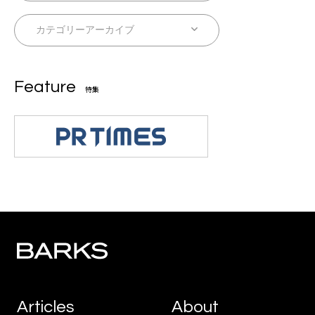
Feature
特集
Articles
About