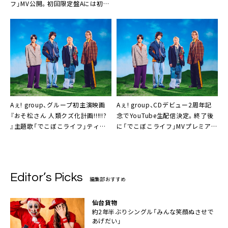
フ」MV公開。初回限定盤Aには初の
試みとなる「でこぼこライフ」MVソ
ロver.収録決定も
Aぇ! group、グループ初主演映画
Aぇ! group、CDデビュー2周年記
『おそ松さん 人類クズ化計画!!!!!?
念でYouTube生配信決定。終了後
』主題歌「でこぼこライフ」ティザ
に「でこぼこライフ」MVプレミア公
ー映像の第2弾公開
開も
Editor’s Picks
編集部おすすめ
仙台貨物
約2年半ぶりシングル「みんな笑顔ぬさせで
あげだい」