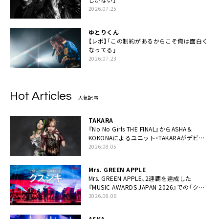
2026.07.25
ゆとりくん
【レポ】「この制約があるからこそ俺は面白く
なってる」
2026.07.23
Hot Articles
人気記事
TAKARA
『No No Girls THE FINAL』からASHA＆
KOKONAによるユニット・TAKARAがデビュ
ー
2026.08.05
Mrs. GREEN APPLE
Mrs. GREEN APPLE、2連覇を達成した
『MUSIC AWARDS JAPAN 2026』での「クス
シキ」ライブパフォーマンスをYouTube公開
2026.08.06
ASKA