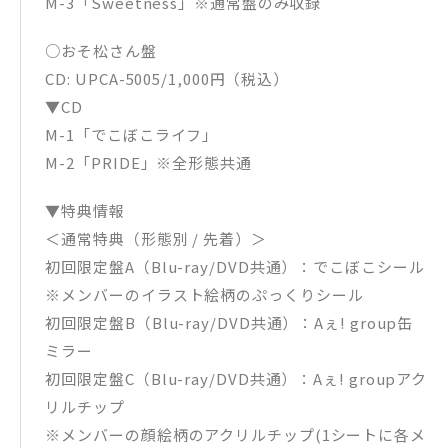
M-3「Sweetness」※通常盤のみ収録
○おそ松さん盤
CD: UPCA-5005/1,000円（税込）
▼CD
M-1「でこぼこライフ」
M-2「PRIDE」※全形態共通
▼特典情報
＜通常特典（形態別 / 先着）＞
初回限定盤A（Blu-ray/DVD共通）：でこぼこシール
※メンバーのイラスト絵柄のぷっくりシール
初回限定盤B（Blu-ray/DVD共通）：Aぇ! group缶
ミラー
初回限定盤C（Blu-ray/DVD共通）：Aぇ! groupアク
リルチップ
※メンバーの顔絵柄のアクリルチップ(1シートに各メ