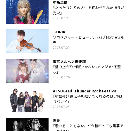
中島卓偉
「たったひとりの人生を狂わせられたほうが
光栄」
2026.07.29
TAIRIK
ソロメジャーデビューアルバム『Mother』発
売
2026.07.29
東京メルヘン倶楽部
「盛り上がり・個性・かわいい・マジメ・闇堕
ち」
2026.07.26
ATSUGI Hi！Thunder Rock Festival
【座談会】「遺伝子を継いでくれるのは、やは
りバンド」
2026.07.25
黒夢
「恐れることもない。どう転がっても黒夢で
しかない」