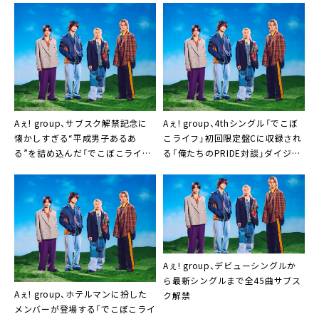
Aぇ! group、サブスク解禁記念に
Aぇ! group、4thシングル「でこぼ
懐かしすぎる“平成男子あるあ
こライフ」初回限定盤Cに収録され
る”を詰め込んだ「でこぼこライ
る「俺たちのPRIDE対談」ダイジェ
フ」のスペシャルムービー公開決定
スト映像公開
Aぇ! group、デビューシングルか
ら最新シングルまで全45曲サブス
Aぇ! group、ホテルマンに扮した
ク解禁
メンバーが登場する「でこぼこライ