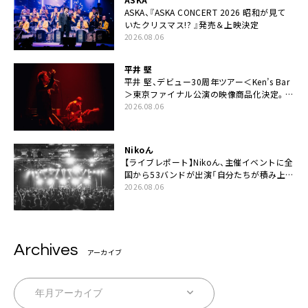
ASKA、『ASKA CONCERT 2026 昭和が見て
いたクリスマス!? 』発売＆上映決定
2026.08.06
平井 堅
平井 堅、デビュー30周年ツアー＜Ken’s Bar
＞東京ファイナル公演の映像商品化決定。ブ
ックレットには平井堅のメッセージ掲載も
2026.08.06
Nikoん
【ライブレポート】Nikoん、主催イベントに全
国から53バンドが出演「自分たちが積み上げ
てきた中身の重みを実感した」
2026.08.06
Archives
アーカイブ