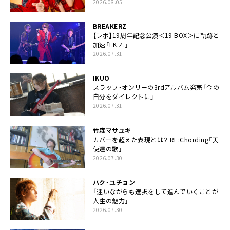
2026.08.05
BREAKERZ
【レポ】19周年記念公演＜19 BOX＞に軌跡と
加速「I.K.Z.」
2026.07.31
IKUO
スラップ・オンリーの3rdアルバム発売「今の
自分をダイレクトに」
2026.07.31
竹森マサユキ
カバーを超えた表現とは？ RE:Chording「天
使達の歌」
2026.07.30
パク・ユチョン
「迷いながらも選択をして進んでいくことが
人生の魅力」
2026.07.30