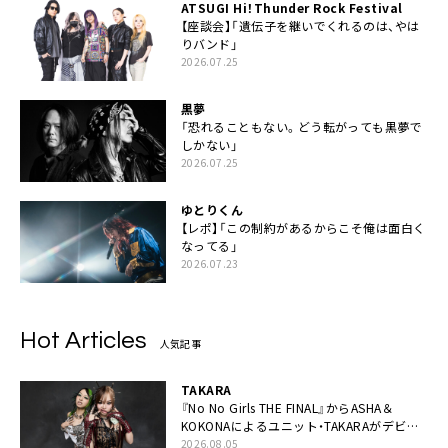
ATSUGI Hi！Thunder Rock Festival
【座談会】「遺伝子を継いでくれるのは、やは
りバンド」
2026.07.25
黒夢
「恐れることもない。どう転がっても黒夢で
しかない」
2026.07.25
ゆとりくん
【レポ】「この制約があるからこそ俺は面白く
なってる」
2026.07.23
Hot Articles
人気記事
TAKARA
『No No Girls THE FINAL』からASHA＆
KOKONAによるユニット・TAKARAがデビュ
ー
2026.08.05