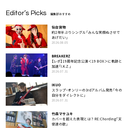
Editor’s Picks
編集部おすすめ
仙台貨物
約2年半ぶりシングル「みんな笑顔ぬさせで
あげだい」
2026.08.05
BREAKERZ
【レポ】19周年記念公演＜19 BOX＞に軌跡と
加速「I.K.Z.」
2026.07.31
IKUO
スラップ・オンリーの3rdアルバム発売「今の
自分をダイレクトに」
2026.07.31
竹森マサユキ
カバーを超えた表現とは？ RE:Chording「天
使達の歌」