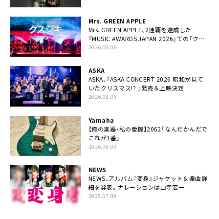
Mrs. GREEN APPLE
Mrs. GREEN APPLE、2連覇を達成した
『MUSIC AWARDS JAPAN 2026』での「クス
シキ」ライブパフォーマンスをYouTube公開
2026.08.06
ASKA
ASKA、『ASKA CONCERT 2026 昭和が見て
いたクリスマス!? 』発売＆上映決定
2026.08.06
Yamaha
【俺の楽器・私の愛機】2062「なんだかんだで
これが1番」
2026.08.03
NEWS
NEWS、アルバム『変身』ジャケット＆楽曲詳
細を発表。ナレーションは⼭寺宏⼀
2025.07.09