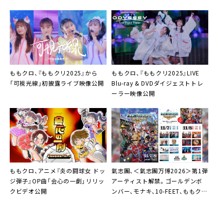
開図公開
ももクロ、『ももクリ2025』から
ももクロ、『ももクリ2025』LIVE
「可視光線」初披露ライブ映像公開
Blu-ray & DVDダイジェストトレ
ーラー映像公開
ももクロ、アニメ『炎の闘球女 ドッ
氣志團、＜氣志團万博2026＞第1弾
ジ弾子』OP曲「会心の一劇」リリッ
アーティスト解禁。ゴールデンボ
クビデオ公開
ンバー、モナキ、10-FEET、ももクロ
ら13組の出演決定