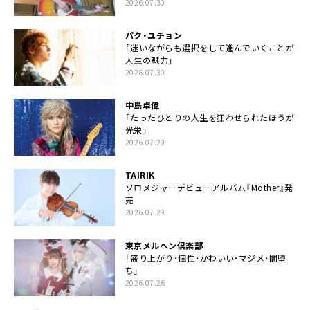
2026.07.30
パク・ユチョン
「迷いながらも選択をして進んでいくことが
人生の魅力」
2026.07.30
中島卓偉
「たったひとりの人生を狂わせられたほうが
光栄」
2026.07.29
TAIRIK
ソロメジャーデビューアルバム『Mother』発
売
2026.07.29
東京メルヘン倶楽部
「盛り上がり・個性・かわいい・マジメ・闇堕
ち」
2026.07.26