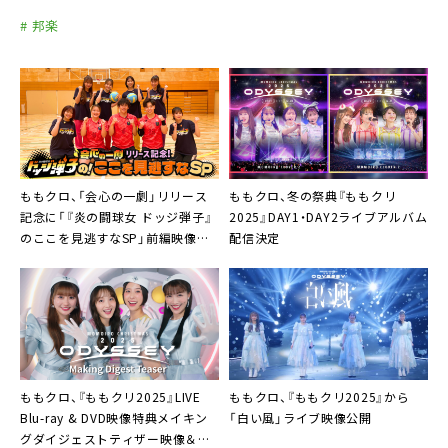
# 邦楽
ももクロ、「会心の一劇」リリース
ももクロ、冬の祭典『ももクリ
記念に「『炎の闘球女 ドッジ弾子』
2025』DAY1・DAY2ライブアルバム
のここを見逃すなSP」前編映像を
配信決定
公開
ももクロ、『ももクリ2025』LIVE
ももクロ、『ももクリ2025』から
Blu-ray & DVD映像特典メイキン
「白い風」ライブ映像公開
グダイジェストティザー映像＆展