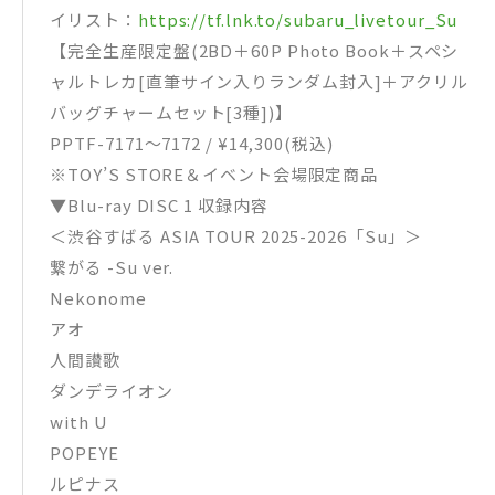
イリスト：
https://tf.lnk.to/subaru_livetour_Su
【完全生産限定盤(2BD＋60P Photo Book＋スペシ
ャルトレカ[直筆サイン入りランダム封入]＋アクリル
バッグチャームセット[3種])】
PPTF-7171～7172 / ¥14,300(税込)
※TOY’S STORE＆イベント会場限定商品
▼Blu-ray DISC 1 収録内容
＜渋谷すばる ASIA TOUR 2025-2026「Su」＞
繋がる -Su ver.
Nekonome
アオ
人間讃歌
ダンデライオン
with U
POPEYE
ルピナス