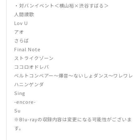
・対バンイベント＜横山裕×渋谷すばる＞
人間讃歌
Lov U
アオ
さらば
Final Note
ストライクゾーン
ココロオドレバ
ベルトコンベアー〜爆音〜ないしょダンス〜ワレワレ
ハニンゲンダ
Sing
-encore-
Su
※Blu-rayの収録内容は変更になる可能性がございま
す。