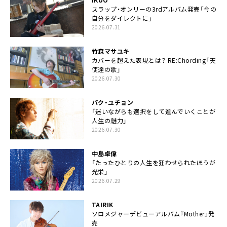
スラップ・オンリーの3rdアルバム発売「今の
自分をダイレクトに」
2026.07.31
竹森マサユキ
カバーを超えた表現とは？ RE:Chording「天
使達の歌」
2026.07.30
パク・ユチョン
「迷いながらも選択をして進んでいくことが
人生の魅力」
2026.07.30
中島卓偉
「たったひとりの人生を狂わせられたほうが
光栄」
2026.07.29
TAIRIK
ソロメジャーデビューアルバム『Mother』発
売