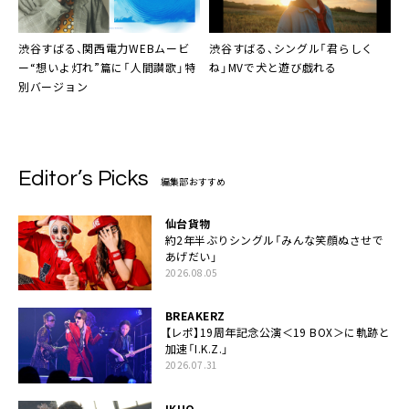
渋谷すばる、関西電力WEBムービ
渋谷すばる、シングル「君らしく
ー“想いよ灯れ”篇に「人間讃歌」特
ね」MVで犬と遊び戯れる
別バージョン
Editor’s Picks
編集部おすすめ
仙台貨物
約2年半ぶりシングル「みんな笑顔ぬさせで
あげだい」
2026.08.05
BREAKERZ
【レポ】19周年記念公演＜19 BOX＞に軌跡と
加速「I.K.Z.」
2026.07.31
IKUO