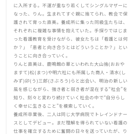
に入所する。不運が重なり若くしてシングルマザーに
なった、りん。生まれてすぐ親に捨てられ、教会で保
護されて育った直美。養成所に集った同級生たちは、
それぞれに複雑な事情を抱えていた。手探りではじま
った看護教育を受けながら、彼女たちは「看護とは何
か？」「患者と向き合うとはどういうことか？」とい
うことに向き合っていく。
りんと直美は、鹿鳴館の華といわれた大山捨(おおや
ますて)松(まつ)や明六社にも所属した商人・清水(し
みず)卯(う)三郎(さぶろう)らと出会い、明治の新しい
風を感じながら、強き者と弱き者が混在する“社会”を
知り、刻々と変わり続けていく社会の中で“自分らし
く幸せに生きること”を模索していく。
養成所卒業後、二人は同じ大学病院でトレインドナー
スとしてデビュー。まだ理解を得られていない看護の
仕事を確立するために奮闘の日々を送っていたが、り