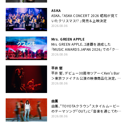
ASKA
ASKA、『ASKA CONCERT 2026 昭和が見て
いたクリスマス!? 』発売＆上映決定
2026.08.06
Mrs. GREEN APPLE
Mrs. GREEN APPLE、2連覇を達成した
『MUSIC AWARDS JAPAN 2026』での「クス
シキ」ライブパフォーマンスをYouTube公開
2026.08.06
平井 堅
平井 堅、デビュー30周年ツアー＜Ken’s Bar
＞東京ファイナル公演の映像商品化決定。ブ
ックレットには平井堅のメッセージ掲載も
2026.08.06
由薫
由薫、“TOYOTAクラウン”スタイルムービー
のテーマソング「OUT」に「音楽を通じてわ
かりあうということ」
2026.08.06