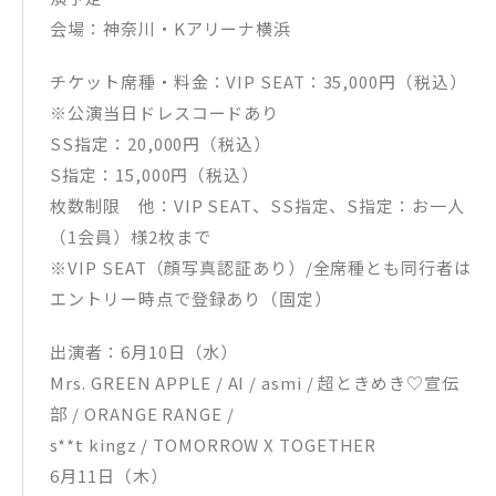
・楽天ブックス：スマホショルダー(THE ORIGIN ver.)
会場：神奈川・Kアリーナ横浜
・セブンネットショッピング：サコッシュ(THE ORIGIN ver.)
・その他一般店：ポストカード(THE ORIGIN ver.)
チケット席種・料金：VIP SEAT：35,000円（税込）
※公演当日ドレスコードあり
SS指定：20,000円（税込）
S指定：15,000円（税込）
枚数制限 他：VIP SEAT、SS指定、S指定：お⼀⼈
（1会員）様2枚まで
※VIP SEAT（顔写真認証あり）/全席種とも同⾏者は
エントリー時点で登録あり（固定）
出演者：6⽉10⽇（水）
Mrs. GREEN APPLE / AI / asmi / 超ときめき♡宣伝
部 / ORANGE RANGE /
s**t kingz / TOMORROW X TOGETHER
6⽉11⽇（木）