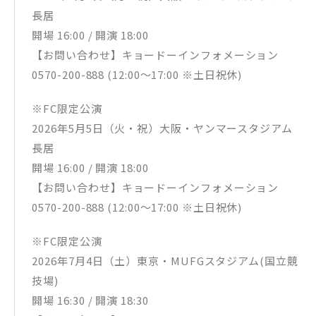
MGA MAGICAL 10 YEARS DOCUMENTARY FILM ～THE ORIGIN
長居
～
開場 16:00 / 開演 18:00
UPBH-20351/2 ¥6,600（税込）¥6,000（税別）
【お問い合わせ】キョードーインフォメーション
▼MGA MAGICAL 10 YEARS ANNIVERSARY LIVE ～FJORD～ O
0570-200-888 (12:00～17:00 ※土日祝休)
N SCREEN収録内容
2025年にデビュー10周年を迎えたMrs. GREEN APPLEは、同
年７月26日(土)・27日(日)に史上最大規模のライブ「MGA MA
※FC限定公演
GICAL 10 YEARS ANNIVERSARY LIVE 〜FJORD〜」を開催。２
2026年5月5日（火・祝）大阪・ヤンマースタジアム
日間で約10万人の観客を会場に動員し、2日目はWOWOWでの
「生中継」のほか、計15の配信プラットフォームでの「生配
長居
信」、全国325館での「映画館ライブビューイング」、“みる
開場 16:00 / 開演 18:00
ハコ”での「カラオケビューイング」も実施し、会場、そして
配信とライブビューイングも含め2日間でトータル約35万人以
【お問い合わせ】キョードーインフォメーション
上を熱狂させた。その “伝説”となった圧巻のステージパフォ
0570-200-888 (12:00～17:00 ※土日祝休)
ーマンスを完全収録したライブフィルム。さらにその日に至る
約240日間に密着した、約60分のドキュメンタリー映像も収
録。
※FC限定公演
2026年7月4日（土）東京・MUFGスタジアム(国立競
1. コロンブス
技場)
2. ビターバカンス
3. フロリジナル
開場 16:30 / 開演 18:30
4. ANTENNA