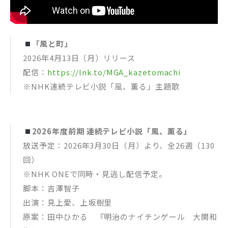
「風と町」
2026年4月13日（月）リリース
配信：
https://lnk.to/MGA_kazetomachi
※NHK連続テレビ小説「風、薫る」主題歌
2026年度前期 連続テレビ小説「風、薫る」
放送予定：2026年3月30日（月）より、全26週（130
回）
※NHK ONEで同時・見逃し配信予定。
脚本：吉澤智子
出演：見上愛、上坂樹里
原案：田中ひかる 『明治のナイチンゲール 大関和