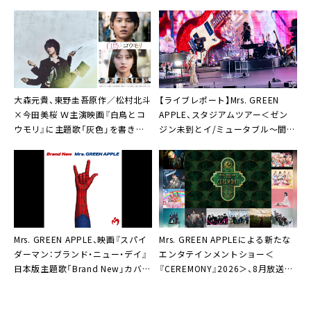
今夜公開
ミアのレッドカーペットへ
大森元貴、東野圭吾原作／松村北斗
【ライブレポート】Mrs. GREEN
×今田美桜 Ｗ主演映画『白鳥とコ
APPLE、スタジアムツアー＜ゼン
ウモリ』に主題歌「灰色」を書き下
ジン未到とイ/ミュータブル～間奏
ろし
編～＞ファイナルで「最高です！最
高です！最高です！」
Mrs. GREEN APPLE、映画『スパイ
Mrs. GREEN APPLEによる新たな
ダーマン：ブランド・ニュー・デイ』
エンタテインメントショー＜
日本版主題歌「Brand New」カバー
『CEREMONY』2026＞、8月放送／
アート公開
配信決定