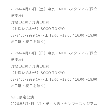
＊LPサイズ スクエアフォトブック（40P）
＊GOODS
2026年4月18日（土）東京・MUFGスタジアム(国立
・ぬいぐるみポーチ (ショルダー付) Inspired by “FJORD”
競技場)
・アクリルスタンド (3種セット) feat. “FJORD”
・デコレーションシール Inspired by “FJORD”
開場 16:30 / 開演 18:30
・ステージマップ レジャーシート Inspired by “FJORD”
【お問い合わせ】SOGO TOKYO
・ジェラートカップ ＆ スプーン Inspired by “THE ORIGIN”
03-3405-9999 (月〜土 12:00～13:00 / 16:00～19:00
◎❶❷を確実に入手したい場合には4月12日(日)までの予約を
※日曜・祝日を除く)
お勧めいたします。
❸通常盤【Blu-ray】
2026年4月19日（日）東京・MUFGスタジアム(国立
MGA MAGICAL 10 YEARS ANNIVERSARY LIVE ～FJORD～ ON
競技場)
SCREEN
UPXH-20155 ¥6,600（税込）¥6,000（税別）
開場 16:30 / 開演 18:30
❹通常盤【2DVD】
【お問い合わせ】SOGO TOKYO
MGA MAGICAL 10 YEARS ANNIVERSARY LIVE ～FJORD～ ON
SCREEN
03-3405-9999 (月〜土 12:00～13:00 / 16:00～19:00
UPBH-20349/50 ¥6,600（税込）¥6,000（税別）
※日曜・祝日を除く)
❺通常盤【Blu-ray】
MGA MAGICAL 10 YEARS DOCUMENTARY FILM ～THE ORIGIN
～
※FC限定公演
UPXH-20156 ¥6,600（税込）¥6,000（税別）
2026年5月4日（月・祝）大阪・ヤンマースタジアム
❻通常盤【2DVD】