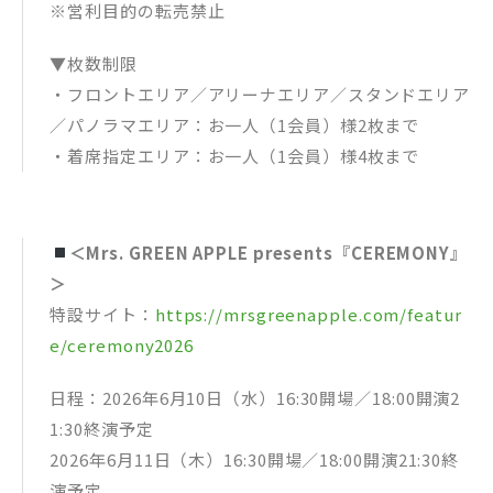
・その他一般店：ポストカード2種セット
※営利目的の転売禁止
通常盤【Blu-ray】/【2DVD】
▼枚数制限
MGA MAGICAL 10 YEARS ANNIVERSARY LIVE ～FJORD～ ON
SCREEN
・フロントエリア／アリーナエリア／スタンドエリア
・UNIVERSAL MUSIC STORE／Mrs. GREEN APPLE OFFICIAL
／パノラマエリア：お一人（1会員）様2枚まで
STORE：タペストリー(FJORD ver.)
・タワーレコード：クリアポーチ(FJORD ver.)
・着席指定エリア：お一人（1会員）様4枚まで
・HMV：エコバッグ(FJORD ver.)
・TSUTAYA：A4クリアファイル(FJORD ver.)
・Amazon：ICカードステッカー(FJORD ver.)
・楽天ブックス：スマホショルダー(FJORD ver.)
＜Mrs. GREEN APPLE presents『CEREMONY』
・セブンネットショッピング：サコッシュ(FJORD ver.)
・その他一般店：ポストカード(FJORD ver.)
＞
特設サイト：
https://mrsgreenapple.com/featur
通常盤【Blu-ray】/【2DVD】
MGA MAGICAL 10 YEARS DOCUMENTARY FILM ～THE ORIGIN
e/ceremony2026
～
・UNIVERSAL MUSIC STORE／Mrs. GREEN APPLE OFFICIAL
日程：2026年6⽉10⽇（水）16:30開場／18:00開演2
STORE：タペストリー(THE ORIGIN ver.)
・タワーレコード：クリアポーチ(THE ORIGIN ver.)
1:30終演予定
・HMV：エコバッグ(THE ORIGIN ver.)
2026年6⽉11⽇（木）16:30開場／18:00開演21:30終
・TSUTAYA：A4クリアファイル(THE ORIGIN ver.)
・Amazon：ICカードステッカー(THE ORIGIN ver.)
演予定