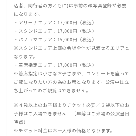
▼MGA MAGICAL 10 YEARS DOCUMENTARY FILM ～THE ORIG
込者、同行者の方ともに)は事前の顔写真登録が必要
IN～収録内容
になります。
Mrs. GREEN APPLE初のドキュメンタリー映画。主題歌「Vari
ety」を書き下ろし、2025年７月26日(土)・27日(日)に開催し
・アリーナエリア：17,000円（税込）
た史上最大規模のライブ「MGA MAGICAL 10 YEARS ANNIVER
・スタンドエリア：17,000円（税込）
SARY LIVE 〜FJORD〜」で初めて観客に届けるまでの300日間
に密着、日本の音楽シーンを牽引する彼らがこれまで見せるこ
・パノラマエリア：15,000円（税込）
とのなかった素顔や裏側を存分に知ることができるもの。映画
※スタンドエリア上部の会場全体が見渡せるエリアと
本編内には収めることができなかった、本邦初公開、計45分
なります。
の完全未公開映像も収録。
・着席指定エリア：17,000円（税込）
▼チェーン別オリジナル特典
※着席指定は小さなお子さまや、コンサートを座って
初回限定盤【2Blu-ray + GOODS】/【4DVD + GOODS】
MGA MAGICAL 10 YEARS COMPLETE FILM BOX “FJORD” & “T
ご覧になりたい方の為のお席となります。公演中は立
HE ORIGIN”
ち上がってのご観覧はできません。
・UNIVERSAL MUSIC STORE／Mrs. GREEN APPLE OFFICIAL
STORE：タペストリー2種セット
・タワーレコード：クリアポーチ2種セット
※４歳以上のお子様よりチケット必要／３歳以下のお
・HMV：エコバッグ2種セット
子様はご入場できません （年齢はご来場の公演当日
・TSUTAYA：A4クリアファイル2種セット
・Amazon：ICカードステッカー2種セット
時点）
・楽天ブックス：スマホショルダー2種セット
※チケット料金はお一人様の価格となります。
・セブンネットショッピング：サコッシュ2種セット