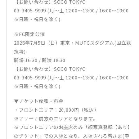
【お問い合わせ】SOGO TOKYO
5. クスシキ
6. アンゼンパイ
03-3405-9999 (月〜土 12:00～13:00 / 16:00～19:00
7. WaLL FloWeR
※日曜・祝日を除く)
8. 道徳と皿
9. Magic
10. Feeling
※FC限定公演
11. Variety
2026年7月5日（日）東京・MUFGスタジアム(国立競
12. No.7
13. 青と夏
技場)
14. どこかで日は昇る
開場 16:30 / 開演 18:30
15. Loneliness
16. breakfast
【お問い合わせ】SOGO TOKYO
17. 天国
03-3405-9999 (月〜土 12:00～13:00 / 16:00～19:00
18. ニュー・マイ・ノーマル
19. ダンスホール
※日曜・祝日を除く)
20. ケセラセラ
21. ライラック
▼チケット席種・料金
EN1. 我逢人
・フロントエリア：20,000円（税込）
EN2. StaRt
※アリーナ前方のエリアとなります。
【特典映像】Documentary — Episode 9 “MGA MAGICAL 10
※フロントエリアのお座席のみ「顔写真登録【あり】
YEARS ANNIVERSARY LIVE ～FJORD～ ON SCREEN”
のチケット」での入場となり、入場される皆さま(申