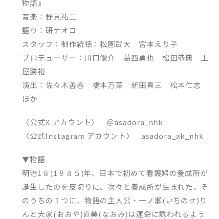
物語』
音楽：野見祐二
語り：研ナオコ
スタッフ：制作統括：松園武大 宮本えり子
プロデューサー：川口俊介 葛西勇也 松田恭典 土
屋勝裕
演出：佐々木善春 橋本万葉 新田真三 松本仁志
ほか
〈公式X アカウント〉 ＠asadora_nhk
〈公式Instagram アカウント〉 asadora_ak_nhk
▼物語
明治1８(1８８５)年、日本で初めて看護婦の養成所が
誕生したのを皮切りに、次々と養成所が生まれた。そ
のうちの１つに、物語の主人公・一ノ瀬(いちのせ)り
んと大家(おおや)直美(なおみ)は運命に誘われるよう