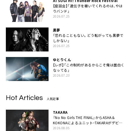
ATSUGI Hi！Thunder Rock Festival
【座談会】「遺伝子を継いでくれるのは、やは
りバンド」
2026.07.25
黒夢
「恐れることもない。どう転がっても黒夢で
しかない」
2026.07.25
ゆとりくん
【レポ】「この制約があるからこそ俺は面白く
なってる」
2026.07.23
Hot Articles
人気記事
TAKARA
『No No Girls THE FINAL』からASHA＆
KOKONAによるユニット・TAKARAがデビュ
ー
2026.08.05