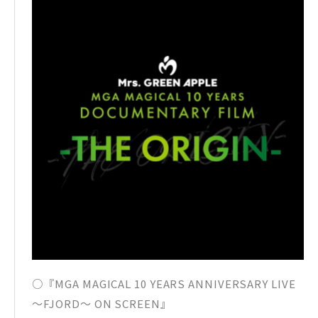
○『MGA MAGICAL 10 YEARS ANNIVERSARY LIVE
～FJORD～ ON SCREEN』