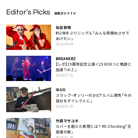
Editor’s Picks
編集部おすすめ
仙台貨物
約2年半ぶりシングル「みんな笑顔ぬさせで
あげだい」
2026.08.05
BREAKERZ
【レポ】19周年記念公演＜19 BOX＞に軌跡と
加速「I.K.Z.」
2026.07.31
IKUO
スラップ・オンリーの3rdアルバム発売「今の
自分をダイレクトに」
2026.07.31
竹森マサユキ
カバーを超えた表現とは？ RE:Chording「天
使達の歌」
2026.07.30