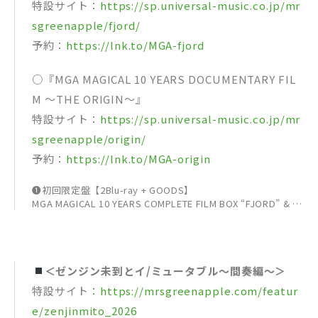
特設サイト：
https://sp.universal-music.co.jp/mr
sgreenapple/fjord/
予約：
https://lnk.to/MGA-fjord
○『MGA MAGICAL 10 YEARS DOCUMENTARY FIL
M ～THE ORIGIN～』
特設サイト：
https://sp.universal-music.co.jp/mr
sgreenapple/origin/
予約：
https://lnk.to/MGA-origin
❶初回限定盤【2Blu-ray + GOODS】
MGA MAGICAL 10 YEARS COMPLETE FILM BOX “FJORD” & “T
HE ORIGIN”
UPXH-29079 ¥25,300（税込） ¥23,000（税別）
❷初回限定盤【4DVD + GOODS】
MGA MAGICAL 10 YEARS COMPLETE FILM BOX “FJORD” & “T
＜ゼンジン未到とイ/ミュータブル〜間奏編〜＞
HE ORIGIN”
UPBH-29110 ¥25,300（税込） ¥23,000（税別）
特設サイト：
https://mrsgreenapple.com/featur
e/zenjinmito_2026
＜❶❷共通仕様＞