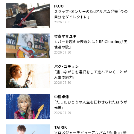
IKUO
スラップ・オンリーの3rdアルバム発売「今の
自分をダイレクトに」
2026.07.31
竹森マサユキ
カバーを超えた表現とは？ RE:Chording「天
使達の歌」
2026.07.30
パク・ユチョン
「迷いながらも選択をして進んでいくことが
人生の魅力」
2026.07.30
中島卓偉
「たったひとりの人生を狂わせられたほうが
光栄」
2026.07.29
TAIRIK
ソロメジャーデビューアルバム『Mother』発