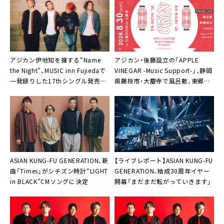
アジカン伊地知を擁する“Name
アジカン・後藤設立の「APPLE
the Night”、MUSIC inn Fujiedaで
VINEGAR -Music Support-」、静岡
一発録りした17thシングル発売＋
県藤枝市・大慶寺で風呂敷、東郷清、
自身主催ツーマンを9月開催
Gotch出演の＜EN-NICHI’26＞開
催決定
ASIAN KUNG-FU GENERATION、新
【ライブレポート】ASIAN KUNG-FU
曲「Times」がシチズン時計“LIGHT
GENERATION、結成30周年イヤー
in BLACK”CMソングに決定
開幕「まだまだ転がっていきます」