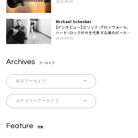
2026.08.05
Michael Schenker
【インタビュー】エリック・グロンウォール、
ハード・ロックの今を代表する魂のボーカリ
スト来日決定
2026.08.05
Archives
アーカイブ
Feature
特集