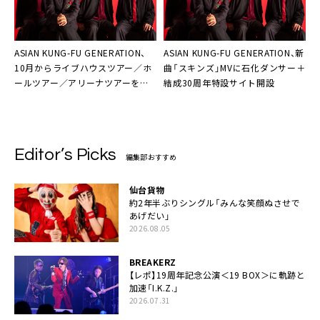
ASIAN KUNG-FU GENERATION、
ASIAN KUNG-FU GENERATION、新
10月からライブハウスツアー／ホ
曲「スキンズ」MVに石化ダンサー＋
ールツアー／アリーナツアーを連
結成30周年特設サイト開設
続開催
Editor’s Picks
編集部おすすめ
仙台貨物
約2年半ぶりシングル「みんな笑顔ぬさせで
あげだい」
2026.08.05
BREAKERZ
【レポ】19周年記念公演＜19 BOX＞に軌跡と
加速「I.K.Z.」
2026.07.31