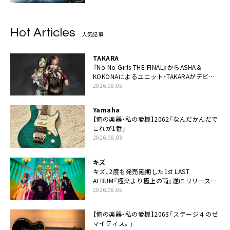
Hot Articles
人気記事
TAKARA
『No No Girls THE FINAL』からASHA＆
KOKONAによるユニット・TAKARAがデビュ
ー
2026.08.05
Yamaha
【俺の楽器・私の愛機】2062「なんだかんだで
これが1番」
2026.08.03
キズ
キズ、2度も発売延期した1st LAST
ALBUM『極楽より極上の雨』遂にリリース。
収録曲「はじまり」MV公開
2026.08.05
【俺の楽器・私の愛機】2063「ステージ４のゼ
マイティス。」