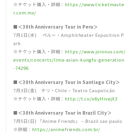
※チケット購入・詳細：
https://www.ticketmaste
r.com.mx/
■＜30th Anniversary Tour in Peru＞
7月1日(水) ペルー・Amphitheater Exposition P
ark
※チケット購入・詳細：
https://www.joinnus.com/
events/concerts/lima-asian-kungfu-generation
-74296
■＜30th Anniversary Tour in Santiago City＞
7月3日(金) チリ・Chile – Teatro Caupolicán
※チケット購入・詳細：
http://t.co/o6yHivejX3
■＜30th Anniversary Tour in Brazil City＞
7月5日(日) 「Anime Friends」 – Brazil sao paulo
※詳細：
https://animefriends.com.br/