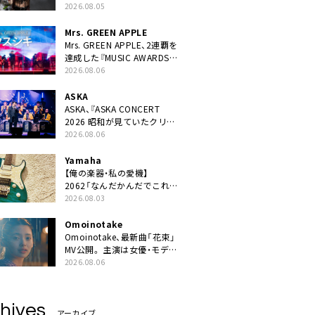
ニット・TAKARAがデビュー
2026.08.05
Mrs. GREEN APPLE
Mrs. GREEN APPLE、2連覇を
達成した『MUSIC AWARDS
JAPAN 2026』での「クスシ
2026.08.06
キ」ライブパフォーマンスを
YouTube公開
ASKA
ASKA、『ASKA CONCERT
2026 昭和が見ていたクリス
マス!? 』発売＆上映決定
2026.08.06
Yamaha
【俺の楽器・私の愛機】
2062「なんだかんだでこれが
1番」
2026.08.03
Omoinotake
Omoinotake、最新曲「花束」
MV公開。 主演は女優・モデル
の南 琴奈
2026.08.06
hives
アーカイブ