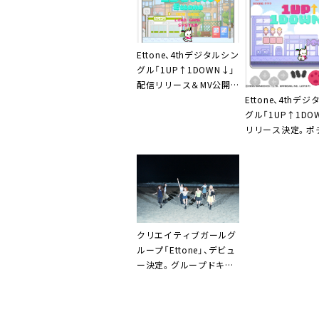
Ettone、4thデジタルシン
グル「1UP↑1DOWN↓」
配信リリース＆MV公開。
ポチャッコとのコラボで
Ettone、4thデ
描く8bitゲームの世界
グル「1UP↑1DO
リリース決定。ポ
コとコラボ
クリエイティブガールグ
ループ「Ettone」、デビュ
ー決定。グループドキュ
メンタリー＆カバーソン
グシリーズも順次公開