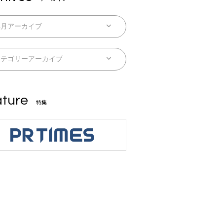
ture
特集