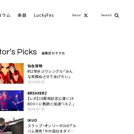
コラム
楽器
LuckyFes
Social
Search
tor’s Picks
編集部おすすめ
仙台貨物
約2年半ぶりシングル「みん
な笑顔ぬさせであげだい」
2026.08.05
BREAKERZ
【レポ】19周年記念公演＜19
BOX＞に軌跡と加速「I.K.Z.」
2026.07.31
IKUO
スラップ・オンリーの3rdアル
バム発売「今の自分をダイレ