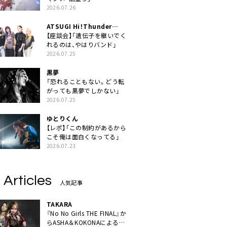
2026.07.26
ATSUGI Hi！Thunder
Rock Festival
【座談会】「遺伝子を継いでく
れるのは、やはりバンド」
2026.07.25
黒夢
「恐れることもない。どう転
がっても黒夢でしかない」
2026.07.25
ゆとりくん
【レポ】「この制約があるから
こそ俺は面白くなってる」
2026.07.23
 Articles
人気記事
TAKARA
『No No Girls THE FINAL』か
らASHA＆KOKONAによるユ