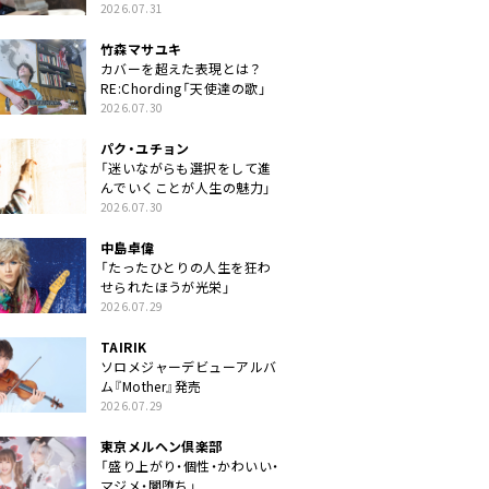
クトに」
2026.07.31
竹森マサユキ
カバーを超えた表現とは？
RE:Chording「天使達の歌」
2026.07.30
パク・ユチョン
「迷いながらも選択をして進
んでいくことが人生の魅力」
2026.07.30
中島卓偉
「たったひとりの人生を狂わ
せられたほうが光栄」
2026.07.29
TAIRIK
ソロメジャーデビューアルバ
ム『Mother』発売
2026.07.29
東京メルヘン倶楽部
「盛り上がり・個性・かわいい・
マジメ・闇堕ち」