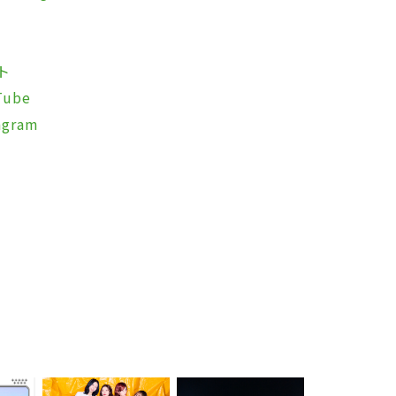
ト
ube
gram