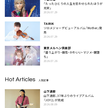
「たったひとりの人生を狂わせられたほうが
光栄」
2026.07.29
TAIRIK
ソロメジャーデビューアルバム『Mother』発
売
2026.07.29
東京メルヘン倶楽部
「盛り上がり・個性・かわいい・マジメ・闇堕
ち」
2026.07.26
Hot Articles
人気記事
山下達郎
山下達郎、37年ぶりのライブアルバム
『JOY2』が完成
2026.08.09