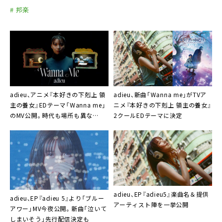
# 邦楽
adieu、アニメ『本好きの下剋上 領
adieu、新曲「Wanna me」がTVア
主の養女』EDテーマ「Wanna me」
ニメ『本好きの下剋上 領主の養女』
のMV公開。時代も場所も異な
2クールEDテーマに決定
る“わたし”が登場するSFチックな
映像作品に
adieu、EP『adieu5』楽曲名＆提供
adieu、EP『adieu 5』より「ブルー
アーティスト陣を一挙公開
アワー」MV今夜公開。新曲「泣いて
しまいそう」先行配信決定も