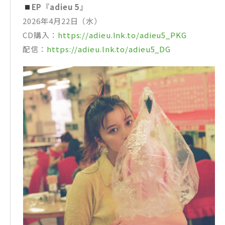
EP『adieu 5』
2026年4月22日（水）
CD購入：
https://adieu.lnk.to/adieu5_PKG
配信：
https://adieu.lnk.to/adieu5_DG