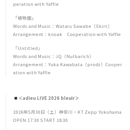
peration with Yaffle
「植物園」
Words and Music：Wataru Sawabe（Skirt）
Arrangement：knoak Cooperation with Yaffle
「Untitled」
Words and Music：JQ（Nulbarich）
Arrangement：Yuka Kawabata（prodz）Cooper
ation with Yaffle
＜adieu LIVE 2026 bleuir＞
2026年5月30日（土）神奈川・KT Zepp Yokohama
OPEN 17:30 START 18:30