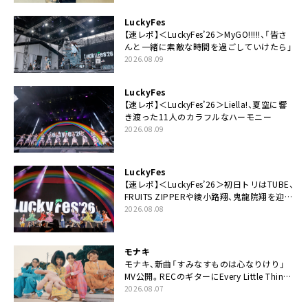
LuckyFes
【速レポ】＜LuckyFes’26＞MyGO!!!!!、「皆さ
んと一緒に素敵な時間を過ごしていけたら」
2026.08.09
LuckyFes
【速レポ】＜LuckyFes’26＞Liella!、夏空に響
き渡った11人のカラフルなハーモニー
2026.08.09
LuckyFes
【速レポ】＜LuckyFes’26＞初日トリはTUBE、
FRUITS ZIPPERや綾小路翔、鬼龍院翔を迎え
た豪華コラボも「知ってたらぜひ一緒に歌っ
2026.08.08
てちょうだい」
モナキ
モナキ、新曲「すみなすものは心なりけり」
MV公開。RECのギターにEvery Little Thing・
伊藤一朗参加も
2026.08.07