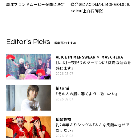
周年ブランドムービー楽曲に決定
弾発表にACIDMAN、MONGOL800、
adieu(上白石萌歌)
Editor’s Picks
編集部おすすめ
ALICE IN MENSWEAR × MASCHERA
【レポ】一夜限りのツーマンに「数奇な運命を
感じます」
2026.08.07
hitomi
「その人の胸に響くように歌いたい」
2026.08.07
仙台貨物
約2年半ぶりシングル「みんな笑顔ぬさせで
あげだい」
2026.08.05