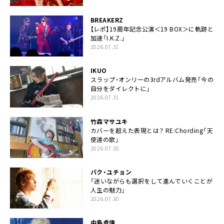
BREAKERZ
【レポ】19周年記念公演＜19 BOX＞に軌跡と
加速「I.K.Z.」
2026.07.31
IKUO
スラップ・オンリーの3rdアルバム発売「今の
自分をダイレクトに」
2026.07.31
竹森マサユキ
カバーを超えた表現とは？ RE:Chording「天
使達の歌」
2026.07.30
パク・ユチョン
「迷いながらも選択をして進んでいくことが
人生の魅力」
2026.07.30
中島卓偉