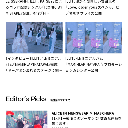
LE SSERAFIM、ILLIT、KATSEYEによ
ILLIT、温かく愛おしい雰囲気の
るコラボ配信シングル「ICONIC BY
「Love, older you」スペシャルビ
MISTAKE」誕生。Mnet『M
デオをサプライズ公開
COUNTDOWN』で共演も
【インタビュー】ILLIT、4thミニアル
ILLIT、4thミニアルバム
バム『MAMIHLAPINATAPAI』完成
『MAMIHLAPINATAPAI’』プロモーシ
「ドーパミン溢れるステージに期待
ョンカレンダー公開
してほしい」
Editor’s Picks
編集部おすすめ
ALICE IN MENSWEAR × MASCHERA
【レポ】一夜限りのツーマンに「数奇な運命を
感じます」