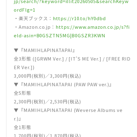
jp/search/?keyword=illit20260505&searchKeyw
ordFlg=1
・楽天ブックス：
https://r10.to/hY0dbd
・Amazon.co.jp：
https://www.amazon.co.jp/s?fi
eld-asin=B0GSZTN5MG|B0GSZR3KWN
▼『MAMIHLAPINATAPAI』
全3形態 ([GRWM Ver.] / [IT’S ME Ver.] / [FREE RID
ER Ver.])
3,000円(税別)／3,300円(税込)
▼『MAMIHLAPINATAPAI (PAW PAW ver.)』
全5形態
2,300円(税別)／2,530円(税込)
▼『MAMIHLAPINATAPAI (Weverse Albums ve
r.)』
全1形態
1,700円(税別)／1,870円(税込)