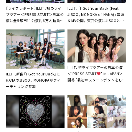
【ライブレポート】ILLIT、初のライ
ILLIT、「I Got Your Back (Feat.
ブツアー＜PRESS START＞日本公
JISOO, MOMOKA of HANA)」音源
演に全5都市11公演約6万人動員「I
＆MV公開。東京公演にJISOOと
Got Your Back！これからもそばに
MOMOKAのサプライズ登場も
いて」
ILLIT、初ライブツアーの日本公演
＜’PRESS START︎
’ in JAPAN＞
ILLIT、新曲「I Got Your Back」に
開幕「最初のスタートボタンをしっ
HANAのJISOO、 MOMOKAがフィ
かり押せました」
ーチャリング参加