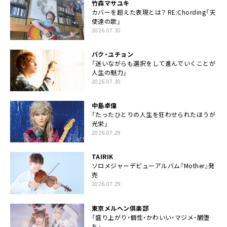
竹森マサユキ
カバーを超えた表現とは？ RE:Chording「天
使達の歌」
2026.07.30
パク・ユチョン
「迷いながらも選択をして進んでいくことが
人生の魅力」
2026.07.30
中島卓偉
「たったひとりの人生を狂わせられたほうが
光栄」
2026.07.29
TAIRIK
ソロメジャーデビューアルバム『Mother』発
売
2026.07.29
東京メルヘン倶楽部
「盛り上がり・個性・かわいい・マジメ・闇堕
ち」