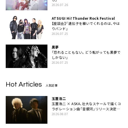
2026.07.26
ATSUGI Hi！Thunder Rock Festival
【座談会】「遺伝子を継いでくれるのは、やは
りバンド」
2026.07.25
黒夢
「恐れることもない。どう転がっても黒夢で
しかない」
2026.07.25
Hot Articles
人気記事
玉置浩二
玉置浩二 × ASKA、壮大なスケールで描くコ
ラボレーション曲「音銀河」リリース決定。
カップリングには新曲「命の宿り」収録も
2026.08.07