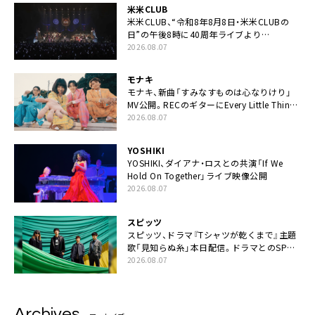
米米CLUB
米米CLUB、“令和8年8月8日・米米CLUBの
日”の午後8時に40周年ライブより
「FANtachy medley」を88年限定公開
2026.08.07
モナキ
モナキ、新曲「すみなすものは心なりけり」
MV公開。RECのギターにEvery Little Thing・
伊藤一朗参加も
2026.08.07
YOSHIKI
YOSHIKI、ダイアナ・ロスとの共演「If We
Hold On Together」ライブ映像公開
2026.08.07
スピッツ
スピッツ、ドラマ『Tシャツが乾くまで』主題
歌「見知らぬ糸」本日配信。ドラマとのSPコ
ラボムービー公開も
2026.08.07
Archives