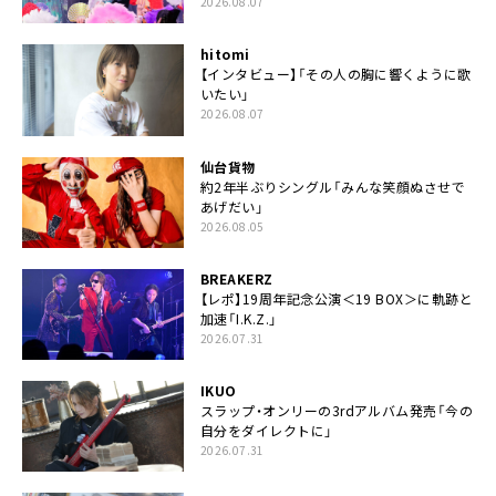
2026.08.07
hitomi
【インタビュー】「その人の胸に響くように歌
いたい」
2026.08.07
仙台貨物
約2年半ぶりシングル「みんな笑顔ぬさせで
あげだい」
2026.08.05
BREAKERZ
【レポ】19周年記念公演＜19 BOX＞に軌跡と
加速「I.K.Z.」
2026.07.31
IKUO
スラップ・オンリーの3rdアルバム発売「今の
自分をダイレクトに」
2026.07.31