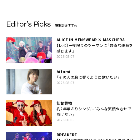
Editor’s Picks
編集部おすすめ
ALICE IN MENSWEAR × MASCHERA
【レポ】一夜限りのツーマンに「数奇な運命を
感じます」
2026.08.07
hitomi
「その人の胸に響くように歌いたい」
2026.08.07
仙台貨物
約2年半ぶりシングル「みんな笑顔ぬさせで
あげだい」
2026.08.05
BREAKERZ