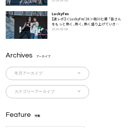
2026.08.08
LuckyFes
【速レポ】＜LuckyFes’26＞相川七瀬 「皆さん
をもっと熱く、熱く、熱く盛り上げていきま
す！」
2026.08.08
Archives
アーカイブ
Feature
特集