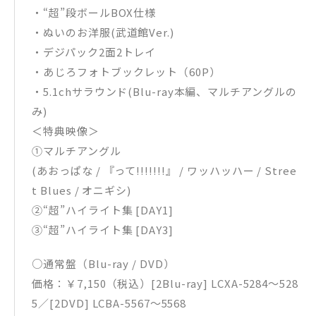
・“超”段ボールBOX仕様
・ぬいのお洋服(武道館Ver.)
・デジパック2面2トレイ
・あじろフォトブックレット（60P）
・5.1chサラウンド(Blu-ray本編、マルチアングルの
み)
＜特典映像＞
①マルチアングル
(あおっぱな / 『って!!!!!!!』 / ワッハッハー / Stree
t Blues / オニギシ)
②“超”ハイライト集 [DAY1]
③“超”ハイライト集 [DAY3]
○通常盤（Blu-ray / DVD）
価格：￥7,150（税込）[2Blu-ray] LCXA-5284〜528
5／[2DVD] LCBA-5567～5568