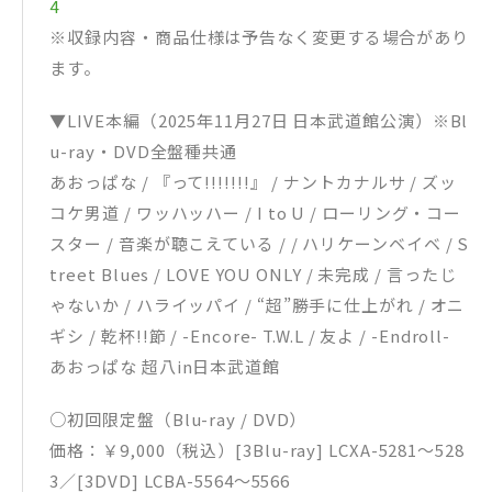
4
※収録内容・商品仕様は予告なく変更する場合があり
ます。
▼LIVE本編（2025年11月27日 日本武道館公演）※Bl
u-ray・DVD全盤種共通
あおっぱな / 『って!!!!!!!』 / ナントカナルサ / ズッ
コケ男道 / ワッハッハー / I to U / ローリング・コー
スター / 音楽が聴こえている / / ハリケーンベイベ / S
treet Blues / LOVE YOU ONLY / 未完成 / 言ったじ
ゃないか / ハライッパイ / “超”勝手に仕上がれ / オニ
ギシ / 乾杯!!節 / -Encore- T.W.L / 友よ / -Endroll-
あおっぱな 超八in日本武道館
○初回限定盤（Blu-ray / DVD）
価格：￥9,000（税込）[3Blu-ray] LCXA-5281～528
3／[3DVD] LCBA-5564～5566