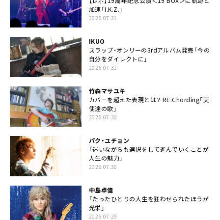
【レポ】19周年記念公演＜19 BOX＞に軌跡と
加速「I.K.Z.」
2026.07.31
IKUO
スラップ・オンリーの3rdアルバム発売「今の
自分をダイレクトに」
2026.07.31
竹森マサユキ
カバーを超えた表現とは？ RE:Chording「天
使達の歌」
2026.07.30
パク・ユチョン
「迷いながらも選択をして進んでいくことが
人生の魅力」
2026.07.30
中島卓偉
「たったひとりの人生を狂わせられたほうが
光栄」
2026.07.29