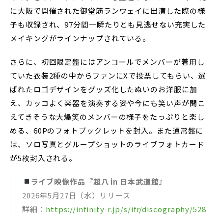
に大阪で開催された御堂筋ランウェイに出演した際の様
子も収録され、97分間一瞬たりとも見逃せない充実した
メイキングがラインナップされている。
さらに、初回限定盤にはアンコールでメンバーが着用し
ていた衣装2種の中からファンにXで投票してもらい、選
ばれたロゴデザインをグッズ化したぬいのお洋服に加
え、カッコよく楽器を演奏する姿や今にも笑い声が聞こ
えてきそうな大爆笑のメンバーの様子をたっぷりと楽し
める、60Pのフォトブックレットを封入。また通常盤に
は、ソロ写真とグループショットのライブフォトカード
が5枚封入される。
ライブ映像作品『超八 in 日本武道館』
2026年5月27日（水）リリース
詳細：
https://infinity-r.jp/s/ifr/discography/528