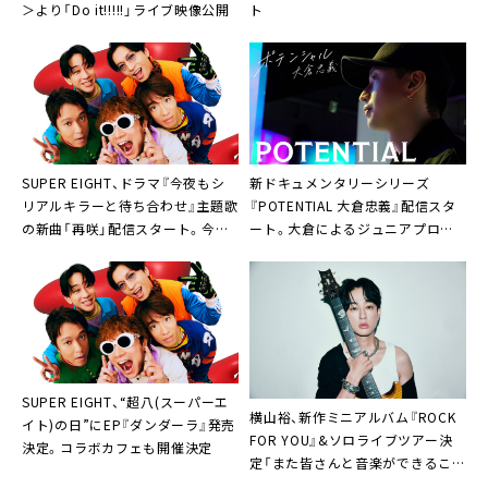
＞より「Do it!!!!!」ライブ映像公開
ト
SUPER EIGHT、ドラマ『今夜もシ
新ドキュメンタリーシリーズ
リアルキラーと待ち合わせ』主題歌
『POTENTIAL 大倉忠義』配信スタ
の新曲「再咲」配信スタート。今夜
ート。大倉によるジュニアプロデ
MVも公開
ュースの裏側に独占密着
SUPER EIGHT、“超⼋(スーパーエ
横山裕、新作ミニアルバム『ROCK
イト)の⽇”にEP『ダンダーラ』発売
FOR YOU』&ソロライブツアー決
決定。コラボカフェも開催決定
定「また皆さんと⾳楽ができること
を楽しみに」