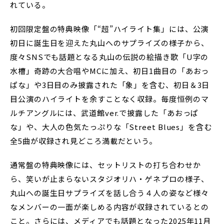
れている。
初回限定盤の特典映像「“超”ハイライト集」には、公演
初日に誕生日を迎えた丸山へのサプライズの様子から、
度々SNSでも話題となる丸山の伝説の絵描き歌「U字の
水槽」奇跡の大合唱やMCに加え、初日1曲目の「あおっ
ぱな」や3日目のみ披露された「象」を含む、初日＆3日
目公演のハイライトを余すことなく収録。毎度恒例のマ
ルチアングルには、武道館ver.で披露した「あおっぱ
な」や、大人の色気たっぷりな「Street Blues」を含む
全5曲が収録され見どころ満載だという。
通常盤の特典映像には、セットリストの打ち合わせか
ら、笑いが止まらないスタジオリハ・ゲネプロの様子、
丸山への誕生日サプライズを話し合う４人の姿など様々
なメンバーの一面が楽しめる内容が収録されているとの
こと。さらには、メディアでも話題となった2025年11月