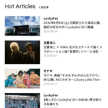
Hot Articles
人気記事
LuckyFes
2026年8月8日（土）＠国営ひたち海浜公園、
絶好の好天の中＜LuckyFes’26＞開幕
2026.08.08
玉置浩二
玉置浩二 × ASKA、壮大なスケールで描くコ
ラボレーション曲「音銀河」リリース決定。
カップリングには新曲「命の宿り」収録も
2026.08.07
モナキ
モナキ、新曲「すみなすものは心なりけり」
MV公開。RECのギターにEvery Little Thing・
伊藤一朗参加も
2026.08.07
LuckyFes
【速レポ】＜LuckyFes’26＞AKB48、輝き続け
る名曲たち