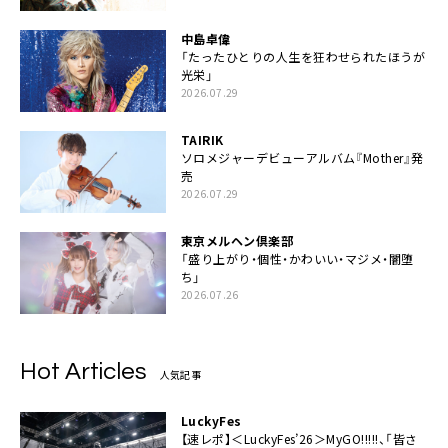
中島卓偉
「たったひとりの人生を狂わせられたほうが
光栄」
2026.07.29
TAIRIK
ソロメジャーデビューアルバム『Mother』発
売
2026.07.29
東京メルヘン倶楽部
「盛り上がり・個性・かわいい・マジメ・闇堕
ち」
2026.07.26
Hot Articles
人気記事
LuckyFes
【速レポ】＜LuckyFes’26＞MyGO!!!!!、「皆さ