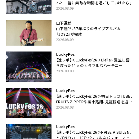
んと一緒に素敵な時間を過ごしていけたら」
2026.08.09
山下達郎
山下達郎、37年ぶりのライブアルバム
『JOY2』が完成
2026.08.09
LuckyFes
【速レポ】＜LuckyFes’26＞Liella!、夏空に響
き渡った11人のカラフルなハーモニー
2026.08.09
LuckyFes
【速レポ】＜LuckyFes’26＞初日トリはTUBE、
FRUITS ZIPPERや綾小路翔、鬼龍院翔を迎え
た豪華コラボも「知ってたらぜひ一緒に歌っ
2026.08.08
てちょうだい」
LuckyFes
【速レポ】＜LuckyFes’26＞RAISE A SUILEN、
とびきりハードでパワフルなパフォーマン