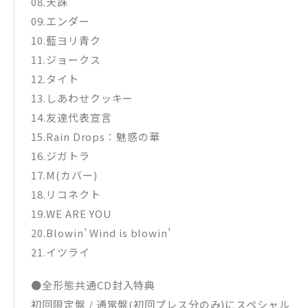
08.天誅
09.エンダー
10.藍ヨリ青ク
11.ジョークス
12.タイト
13.しあわせクッキー
14.友達代表宣言
15.Rain Drops：魅惑の華
16.ジガトラ
17.M(カバー)
18.リコネクト
19.WE ARE YOU
20.Blowin’ Wind is blowin’
21.イツライ
●全形態共通CD封入特典
初回限定盤 / 通常盤(初回プレス分のみ)にスペシャル