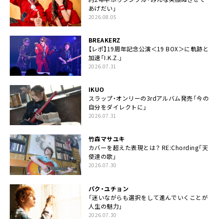
あげだい」
2026.08.05
BREAKERZ
【レポ】19周年記念公演＜19 BOX＞に軌跡と
加速「I.K.Z.」
2026.07.31
IKUO
スラップ・オンリーの3rdアルバム発売「今の
自分をダイレクトに」
2026.07.31
竹森マサユキ
カバーを超えた表現とは？ RE:Chording「天
使達の歌」
2026.07.30
パク・ユチョン
「迷いながらも選択をして進んでいくことが
人生の魅力」
2026.07.30