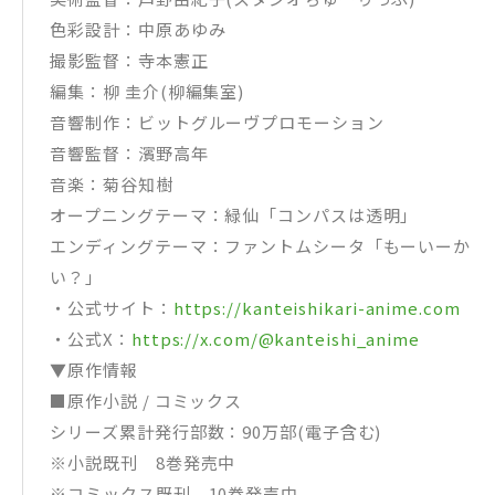
色彩設計：中原あゆみ
撮影監督：寺本憲正
編集：柳 圭介(柳編集室)
音響制作：ビットグルーヴプロモーション
音響監督：濱野高年
音楽：菊谷知樹
オープニングテーマ：緑仙「コンパスは透明」
エンディングテーマ：ファントムシータ「もーいーか
い？」
・公式サイト：
https://kanteishikari-anime.com
・公式X：
https://x.com/@kanteishi_anime
▼原作情報
■原作小説 / コミックス
シリーズ累計発行部数：90万部(電子含む)
※小説既刊 8巻発売中
※コミックス既刊 10巻発売中