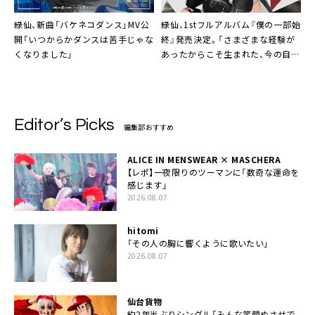
緑仙、新曲「バケネコダンス」MV公
緑仙、1stフルアルバム『僕の一部始
開「いつからかダンスは苦手じゃな
終』発売決定。「さまざまな経験が
くなりました」
あったからこそ生まれた、今の自分
をすべて詰め込んだ一枚」
Editor’s Picks
編集部おすすめ
ALICE IN MENSWEAR × MASCHERA
【レポ】一夜限りのツーマンに「数奇な運命を
感じます」
2026.08.07
hitomi
「その人の胸に響くように歌いたい」
2026.08.07
仙台貨物
約2年半ぶりシングル「みんな笑顔ぬさせで