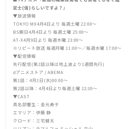
定士(仮)らしいですよ？』
▼放送情報
TOKYO MX4⽉4⽇より 毎週⼟曜 22:00〜
BS朝⽇4⽉4⽇より 毎週⼟曜 25:00〜
AT-X4⽉9⽇より 毎週⽊曜 23:00〜
※リピート放送 毎週⽉曜 11:00〜／毎週⽔曜 17:00〜
▼配信情報
先⾏配信(第2話以降は地上波より1週間先⾏)
dアニメストア / ABEMA
第1話：4⽉1⽇(⽔)00:00〜
第2話以降：4⽉4⽇より毎週⼟曜 22:30〜
▼CAST
真名部響生：金元寿子
エマリア：伊藤 静
クロード：三宅健太
リリアン：ラマルファ ミッシェル 立山