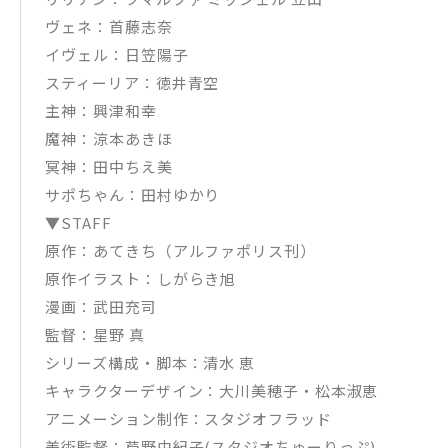
ヴェネ：首藤志奈
イヴェル：日笠陽子
スティーリア：徳井青空
主神：興津和幸
魔神：涼本あきほ
冥神：田中ちえ美
サポちゃん：田村ゆかり
▼STAFF
原作：あてきち（アルファポリス刊）
原作イラスト：しがらき旭
漫画：武田充司
監督：星野 真
シリーズ構成・脚本：清水 恵
キャラクターデザイン：大川美穂子・松本淑恵
アニメーション制作：スタジオフラッド
美術監督：芦野由紀子(スタジオちゅーりっぷ)