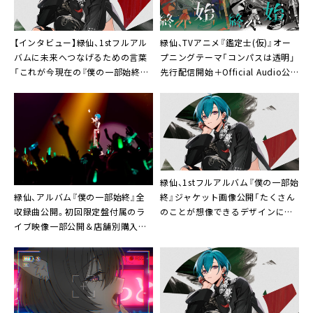
【インタビュー】緑仙、1stフルアル
緑仙、TVアニメ『鑑定士(仮)』オー
バムに未来へつなげるための言葉
プニングテーマ「コンパスは透明」
「これが今現在の『僕の一部始終』
先行配信開始＋Official Audio公
です」
開
緑仙、1stフルアルバム『僕の一部始
緑仙、アルバム『僕の一部始終』全
終』ジャケット画像公開「たくさん
収録曲公開。初回限定盤付属のラ
のことが想像できるデザインにな
イブ映像一部公開＆店舗別購入特
っています！」
典デザイン公開も