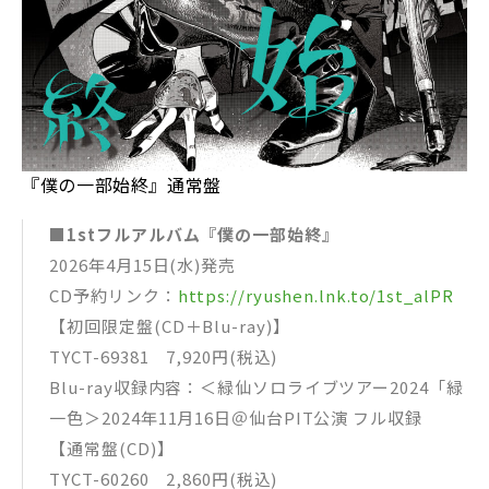
『僕の一部始終』通常盤
■1stフルアルバム『僕の一部始終』
2026年4月15日(水)発売
CD予約リンク：
https://ryushen.lnk.to/1st_alPR
【初回限定盤(CD＋Blu-ray)】
TYCT-69381 7,920円(税込)
Blu-ray収録内容：＜緑仙ソロライブツアー2024「緑
一色＞2024年11月16日＠仙台PIT公演 フル収録
【通常盤(CD)】
TYCT-60260 2,860円(税込)