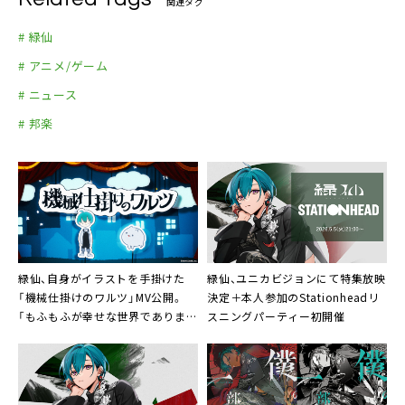
関連タグ
# 緑仙
# アニメ/ゲーム
# ニュース
# 邦楽
緑仙、自身がイラストを手掛けた
緑仙、ユニカビジョンにて特集放映
「機械仕掛けのワルツ」MV公開。
決定＋本人参加のStationheadリ
「もふもふが幸せな世界であります
スニングパーティー初開催
ように！」