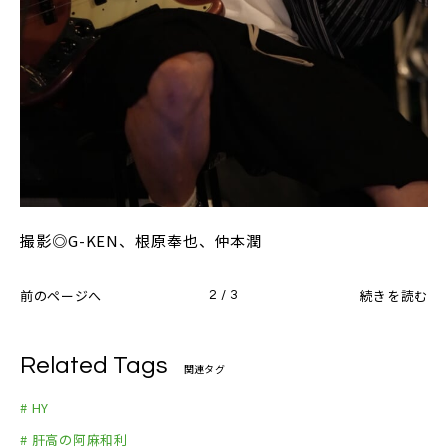
撮影◎G-KEN、根原奉也、仲本潤
前のページへ
続きを読む
2 / 3
Related Tags
関連タグ
# HY
# 肝高の阿麻和利