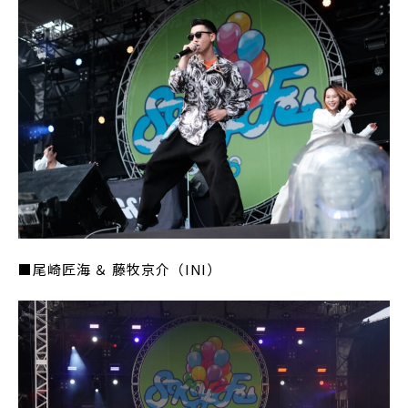
■尾崎匠海 ＆ 藤牧京介（INI）