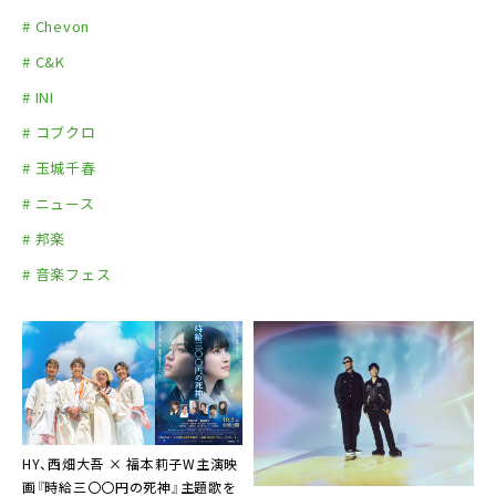
# Chevon
# C&K
# INI
# コブクロ
# 玉城千春
# ニュース
# 邦楽
# 音楽フェス
HY、西畑大吾 × 福本莉子W主演映
画『時給三〇〇円の死神』主題歌を