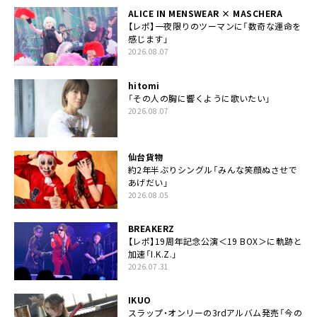
ALICE IN MENSWEAR × MASCHERA
【レポ】一夜限りのツーマンに「数奇な運命を
感じます」
2026.08.07
hitomi
「その人の胸に響くように歌いたい」
2026.08.07
仙台貨物
約2年半ぶりシングル「みんな笑顔ぬさせで
あげだい」
2026.08.05
BREAKERZ
【レポ】19周年記念公演＜19 BOX＞に軌跡と
加速「I.K.Z.」
2026.07.31
IKUO
スラップ・オンリーの3rdアルバム発売「今の