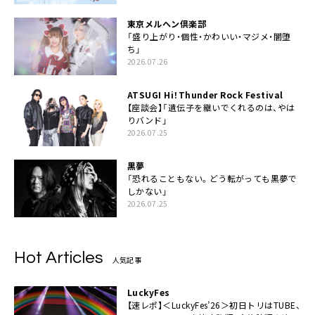
東京メルヘン倶楽部
「盛り上がり・個性・かわいい・マジメ・闇堕
ち」
2026.07.26
ATSUGI Hi！Thunder Rock Festival
【座談会】「遺伝子を継いでくれるのは、やは
りバンド」
2026.07.25
黒夢
「恐れることもない。どう転がっても黒夢で
しかない」
2026.07.25
Hot Articles
人気記事
LuckyFes
【速レポ】＜LuckyFes’26＞初日トリはTUBE、