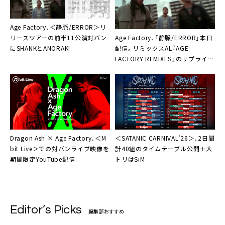
Age Factory、＜静脈/ERROR＞リ
Age Factory、「静脈/ERROR」本日
リースツアーの前半11公演対バン
配信。リミックスAL『AGE
にSHANKとANORAK!
FACTORY REMIXES』のサプライズ
リリースも
Dragon Ash × Age Factory、＜M
＜SATANIC CARNIVAL’26＞、2日間
bit Live＞での対バンライブ映像を
計40組のタイムテーブル公開＋大
期間限定YouTube配信
トリはSiM
Editor’s Picks
編集部おすすめ