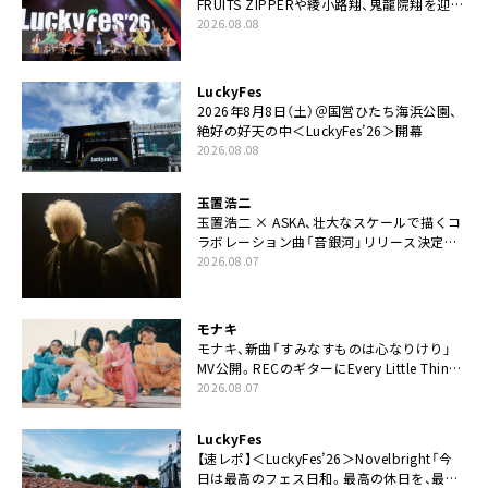
FRUITS ZIPPERや綾小路翔、鬼龍院翔を迎え
た豪華コラボも「知ってたらぜひ一緒に歌っ
2026.08.08
てちょうだい」
LuckyFes
2026年8月8日（土）＠国営ひたち海浜公園、
絶好の好天の中＜LuckyFes’26＞開幕
2026.08.08
玉置浩二
玉置浩二 × ASKA、壮大なスケールで描くコ
ラボレーション曲「音銀河」リリース決定。
カップリングには新曲「命の宿り」収録も
2026.08.07
モナキ
モナキ、新曲「すみなすものは心なりけり」
MV公開。RECのギターにEvery Little Thing・
伊藤一朗参加も
2026.08.07
LuckyFes
【速レポ】＜LuckyFes’26＞Novelbright「今
日は最高のフェス日和。最高の休日を、最高