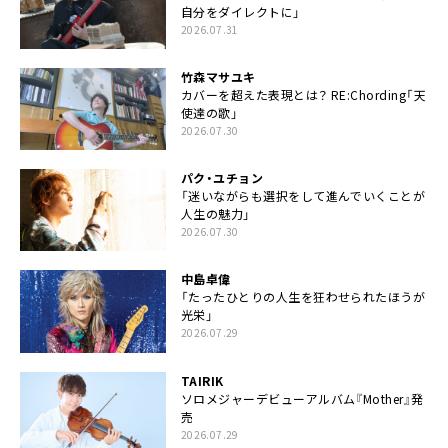
自分をダイレクトに」
2026.07.31
竹森マサユキ
カバーを超えた表現とは？ RE:Chording「天
使達の歌」
2026.07.30
パク・ユチョン
「迷いながらも選択をして進んでいくことが
人生の魅力」
2026.07.30
中島卓偉
「たったひとりの人生を狂わせられたほうが
光栄」
2026.07.29
TAIRIK
ソロメジャーデビューアルバム『Mother』発
売
2026.07.29