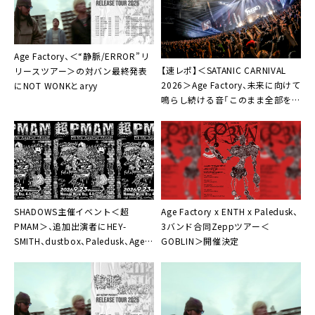
Age Factory、＜“静脈/ERROR”リ
【速レポ】＜SATANIC CARNIVAL
リースツアー＞の対バン最終発表
2026＞Age Factory、未来に向けて
にNOT WONKとaryy
鳴らし続ける音「このまま全部を忘
れたくない瞬間にする」
SHADOWS主催イベント＜超
Age Factory x ENTH x Paledusk、
PMAM＞、追加出演者にHEY-
3バンド合同Zeppツアー＜
SMITH、dustbox、Paledusk、Age
GOBLIN＞開催決定
Factory、ENTHなど8組