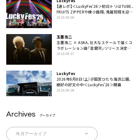
LuckyFes
【速レポ】＜LuckyFes’26＞初日トリはTUBE、
FRUITS ZIPPERや綾小路翔、鬼龍院翔を迎え
た豪華コラボも「知ってたらぜひ一緒に歌っ
2026.08.08
てちょうだい」
玉置浩二
玉置浩二 × ASKA、壮大なスケールで描くコ
ラボレーション曲「音銀河」リリース決定。
カップリングには新曲「命の宿り」収録も
2026.08.07
LuckyFes
2026年8月8日（土）＠国営ひたち海浜公園、
絶好の好天の中＜LuckyFes’26＞開幕
2026.08.08
Archives
アーカイブ