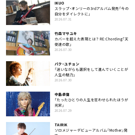
IKUO
スラップ・オンリーの3rdアルバム発売「今の
自分をダイレクトに」
2026.07.31
竹森マサユキ
カバーを超えた表現とは？ RE:Chording「天
使達の歌」
2026.07.30
パク・ユチョン
「迷いながらも選択をして進んでいくことが
人生の魅力」
2026.07.30
中島卓偉
「たったひとりの人生を狂わせられたほうが
光栄」
2026.07.29
TAIRIK
ソロメジャーデビューアルバム『Mother』発