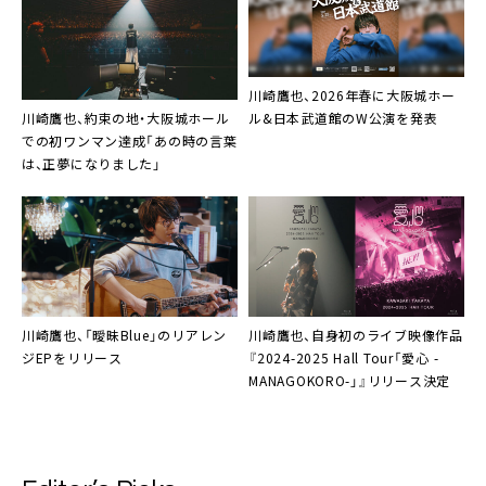
川崎鷹也、2026年春に大阪城ホー
川崎鷹也、約束の地・大阪城ホール
ル&日本武道館のW公演を発表
での初ワンマン達成「あの時の言葉
は、正夢になりました」
川崎鷹也、「曖昧Blue」のリアレン
川崎鷹也、自身初のライブ映像作品
ジEPをリリース
『2024-2025 Hall Tour「愛心 -
MANAGOKORO-」』リリース決定