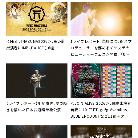
＜FEST. INAZUMA2026＞、第2弾
【ライブレポート】柴咲コウ、総合プ
出演者にIMP.、Da-iCEら6組
ロデューサーを務める＜サステナ
ビューティーフェス＞開催。「初声
をあげて、こうして開催できたこと
を嬉しく思っています」
【ライブレポート】川崎鷹也、夢の続
＜JOIN ALIVE 2026＞、最終出演者
きを描いた日本武道館単独公演
発表に10-FEET、go!go!vanillas、
BLUE ENCOUNTなど11組＋タイ
ムテーブル公開