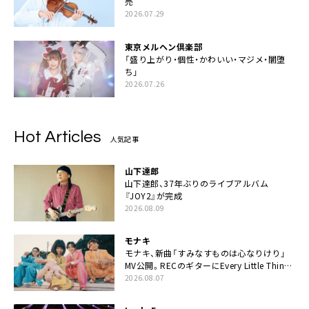
売
2026.07.29
東京メルヘン倶楽部
「盛り上がり・個性・かわいい・マジメ・闇堕
ち」
2026.07.26
Hot Articles
人気記事
山下達郎
山下達郎、37年ぶりのライブアルバム
『JOY2』が完成
2026.08.09
モナキ
モナキ、新曲「すみなすものは心なりけり」
MV公開。RECのギターにEvery Little Thing・
伊藤一朗参加も
2026.08.07