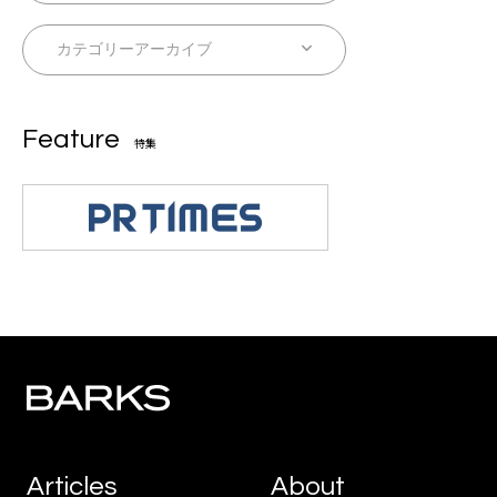
Feature
特集
Articles
About