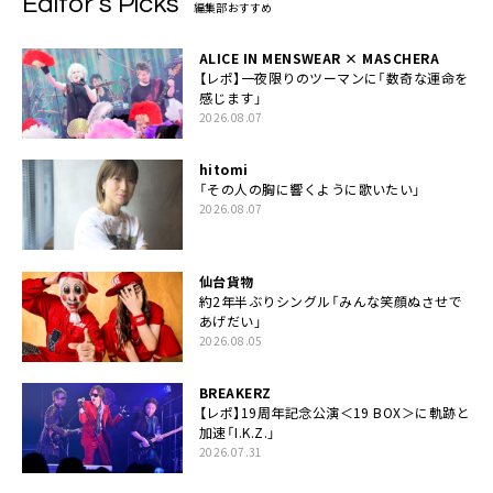
Editor’s Picks
編集部おすすめ
ALICE IN MENSWEAR × MASCHERA
【レポ】一夜限りのツーマンに「数奇な運命を
感じます」
2026.08.07
hitomi
「その人の胸に響くように歌いたい」
2026.08.07
仙台貨物
約2年半ぶりシングル「みんな笑顔ぬさせで
あげだい」
2026.08.05
BREAKERZ
【レポ】19周年記念公演＜19 BOX＞に軌跡と
加速「I.K.Z.」
2026.07.31