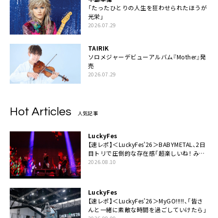
「たったひとりの人生を狂わせられたほうが
光栄」
2026.07.29
TAIRIK
ソロメジャーデビューアルバム『Mother』発
売
2026.07.29
Hot Articles
人気記事
LuckyFes
【速レポ】＜LuckyFes’26＞BABYMETAL、2日
目トリで圧倒的な存在感「超楽しいね！ みん
なありがとう！」
2026.08.10
LuckyFes
【速レポ】＜LuckyFes’26＞MyGO!!!!!、「皆さ
んと一緒に素敵な時間を過ごしていけたら」