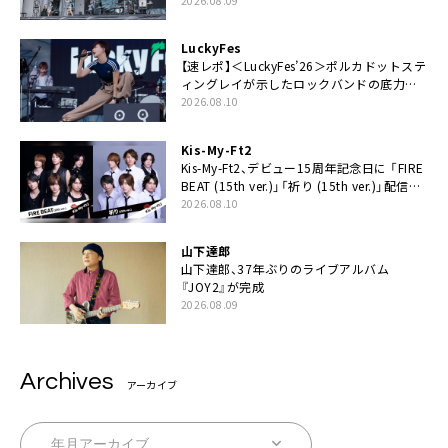
2026.08.09
LuckyFes
【速レポ】＜LuckyFes’26＞ポルカドットステ
ィングレイが示したロックバンドの底力
「LuckyFesのマスコットキャラクターである
2026.08.10
俺たちが、ライブとは何であるかを教えてや
る」
Kis-My-Ft2
Kis-My-Ft2、デビュー15周年記念日に 「FIRE
BEAT (15th ver.)」「祈り (15th ver.)」配信ス
タート
2026.08.10
山下達郎
山下達郎、37年ぶりのライブアルバム
『JOY2』が完成
2026.08.09
Archives
アーカイブ