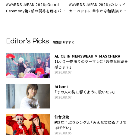
AWARDS JAPAN 2026』Grand
AWARDS JAPAN 2026』のレッド
Ceremony第2部の開幕を飾るパフ
カーペットに華やかな和装姿でサ
ォーマンスアーティストとして緊
プライズ登場
急出演決定
Editor’s Picks
編集部おすすめ
ALICE IN MENSWEAR × MASCHERA
【レポ】一夜限りのツーマンに「数奇な運命を
感じます」
2026.08.07
hitomi
「その人の胸に響くように歌いたい」
2026.08.07
仙台貨物
約2年半ぶりシングル「みんな笑顔ぬさせで
あげだい」
2026.08.05