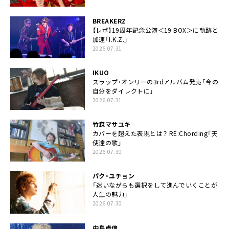
BREAKERZ
【レポ】19周年記念公演＜19 BOX＞に軌跡と
加速「I.K.Z.」
2026.07.31
IKUO
スラップ・オンリーの3rdアルバム発売「今の
自分をダイレクトに」
2026.07.31
竹森マサユキ
カバーを超えた表現とは？ RE:Chording「天
使達の歌」
2026.07.30
パク・ユチョン
「迷いながらも選択をして進んでいくことが
人生の魅力」
2026.07.30
中島卓偉