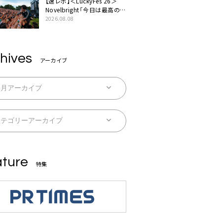
【速レポ】＜LuckyFes’26＞
Novelbright「今日は最高のフ
ェス日和。最高の休日を、最
2026.08.08
高の夏休みを作っていきた
い」
hives
アーカイブ
ture
特集