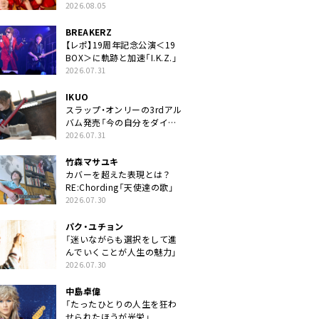
2026.08.05
BREAKERZ
【レポ】19周年記念公演＜19
BOX＞に軌跡と加速「I.K.Z.」
2026.07.31
IKUO
スラップ・オンリーの3rdアル
バム発売「今の自分をダイレ
クトに」
2026.07.31
竹森マサユキ
カバーを超えた表現とは？
RE:Chording「天使達の歌」
2026.07.30
パク・ユチョン
「迷いながらも選択をして進
んでいくことが人生の魅力」
2026.07.30
中島卓偉
「たったひとりの人生を狂わ
せられたほうが光栄」