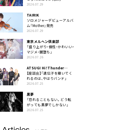
2026.07.29
TAIRIK
ソロメジャーデビューアルバ
ム『Mother』発売
2026.07.29
東京メルヘン倶楽部
「盛り上がり・個性・かわいい・
マジメ・闇堕ち」
2026.07.26
ATSUGI Hi！Thunder
Rock Festival
【座談会】「遺伝子を継いでく
れるのは、やはりバンド」
2026.07.25
黒夢
「恐れることもない。どう転
がっても黒夢でしかない」
2026.07.25
 Articles