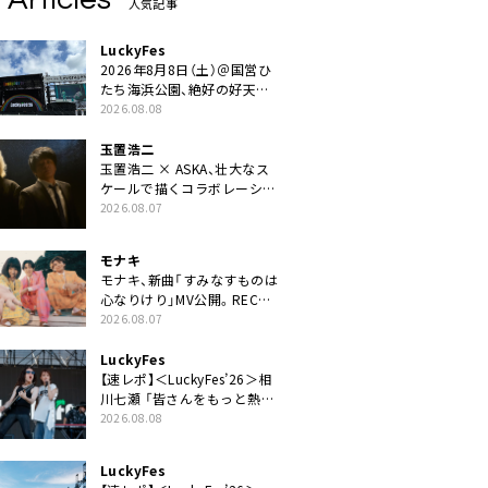
人気記事
LuckyFes
2026年8月8日（土）＠国営ひ
たち海浜公園、絶好の好天の
中＜LuckyFes’26＞開幕
2026.08.08
玉置浩二
玉置浩二 × ASKA、壮大なス
ケールで描くコラボレーショ
ン曲「音銀河」リリース決定。
2026.08.07
カップリングには新曲「命の
宿り」収録も
モナキ
モナキ、新曲「すみなすものは
心なりけり」MV公開。RECの
ギターにEvery Little Thing・
2026.08.07
伊藤一朗参加も
LuckyFes
【速レポ】＜LuckyFes’26＞相
川七瀬 「皆さんをもっと熱
く、熱く、熱く盛り上げていき
2026.08.08
ます！」
LuckyFes