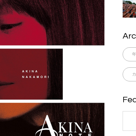
Arc
Fea