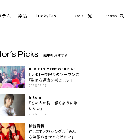
コラム
楽器
LuckyFes
Social
Search
tor’s Picks
編集部おすすめ
ALICE IN MENSWEAR ×
MASCHERA
【レポ】一夜限りのツーマンに
「数奇な運命を感じます」
2026.08.07
hitomi
「その人の胸に響くように歌
いたい」
2026.08.07
仙台貨物
約2年半ぶりシングル「みん
な笑顔ぬさせであげだい」