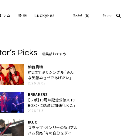
コラム
楽器
LuckyFes
Social
Search
tor’s Picks
編集部おすすめ
仙台貨物
約2年半ぶりシングル「みん
な笑顔ぬさせであげだい」
2026.08.05
BREAKERZ
【レポ】19周年記念公演＜19
BOX＞に軌跡と加速「I.K.Z.」
2026.07.31
IKUO
スラップ・オンリーの3rdアル
バム発売「今の自分をダイレ