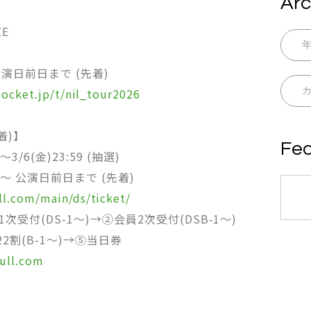
Arc
ZE
～公演日前日まで (先着)
pocket.jp/t/nil_tour2026
着)】
Fea
3/6(金)23:59 (抽選)
00～ 公演日前日まで (先着)
ull.com/main/ds/ticket/
受付(DS-1～)→②会員2次受付(DSB-1～)
22割(B-1～)→⑤当日券
kull.com