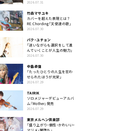
クトに」
2026.07.31
竹森マサユキ
カバーを超えた表現とは？
RE:Chording「天使達の歌」
2026.07.30
パク・ユチョン
「迷いながらも選択をして進
んでいくことが人生の魅力」
2026.07.30
中島卓偉
「たったひとりの人生を狂わ
せられたほうが光栄」
2026.07.29
TAIRIK
ソロメジャーデビューアルバ
ム『Mother』発売
2026.07.29
東京メルヘン倶楽部
「盛り上がり・個性・かわいい・
マジメ・闇堕ち」