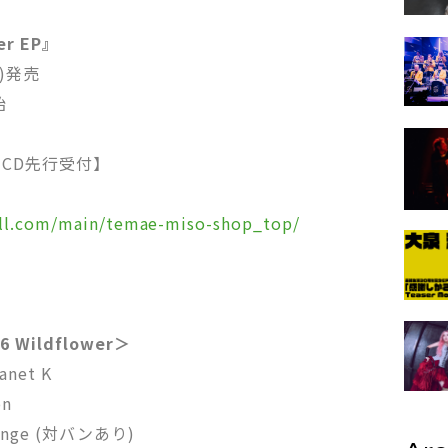
r EP』
日)発売
始
”CD先行受付】
kull.com/main/temae-miso-shop_top/
 Wildflower＞
net K
on
ange (対バンあり)