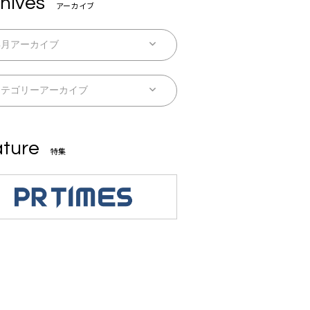
hives
アーカイブ
ture
特集