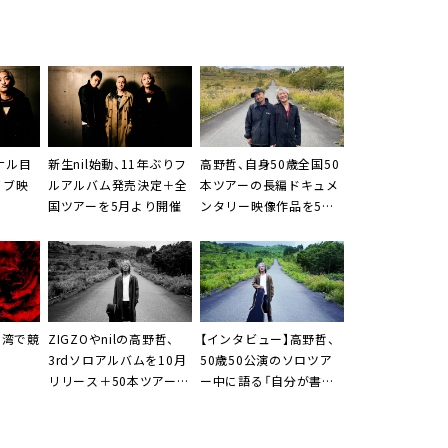
イナル目
新生nil始動、11年ぶりフ
高野哲、自身50歳全国50
イブ映
ルアルバム発売決定＋全
本ツアーの長編ドキュメ
国ツアーを5月より開催
ンタリー映像作品を5月
発売
、台湾で競
ZIGZOやnilの高野哲、
【インタビュー】高野哲、
3rdソロアルバムを10月
50歳50公演のソロツア
リリース＋50本ツアー後
ー中に語る「自分が書く
半戦の詳細発表
ものは、いつもラヴソン
グであって欲しい」