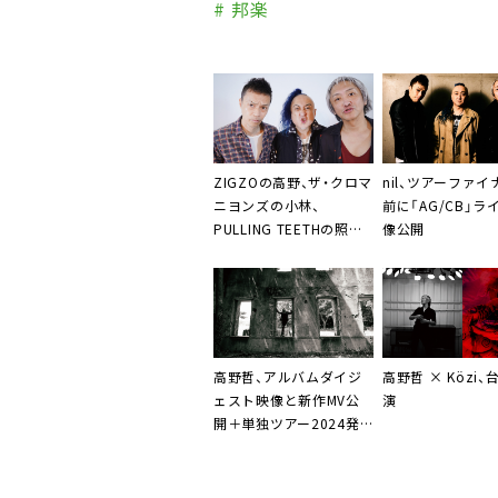
# 邦楽
ZIGZOの高野、ザ・クロマ
nil、ツアーファ
ニヨンズの小林、
前に「AG/CB」ラ
PULLING TEETHの照井
像公開
からなるnil、
『Wildflower EP』より
MV3曲を連続公開
高野哲、アルバムダイジ
高野哲 × Közi
ェスト映像と新作MV公
演
開＋単独ツアー2024発
表も