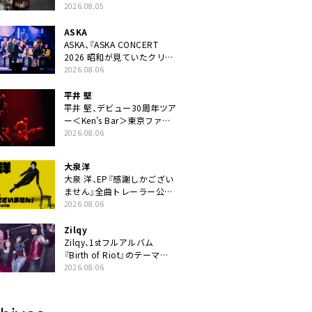
ニット・TAKARAがデビュー
2026.08.05
ASKA
ASKA、『ASKA CONCERT
2026 昭和が見ていたクリス
マス!? 』発売＆上映決定
2026.08.06
平井 堅
平井 堅、デビュー30周年ツア
ー＜Ken’s Bar＞東京ファイ
ナル公演の映像商品化決定。
2026.08.06
ブックレットには平井堅のメ
ッセージ掲載も
大泉洋
大泉 洋、EP『感謝しかござい
ません』全曲トレーラー公
開。幾田りら書き下ろし曲や
2026.08.06
ジャズピアニスト・小曽根真
による提供曲のレコーディン
Zilqy
グ映像の一部解禁も
Zilqy、1stフルアルバム
『Birth of Riot』のテーマ
は“ヘヴィネスと普遍性の両
2026.08.06
立”