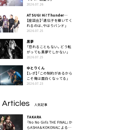
2026.07.26
ATSUGI Hi！Thunder
Rock Festival
【座談会】「遺伝子を継いでく
れるのは、やはりバンド」
2026.07.25
黒夢
「恐れることもない。どう転
がっても黒夢でしかない」
2026.07.25
ゆとりくん
【レポ】「この制約があるから
こそ俺は面白くなってる」
2026.07.23
 Articles
人気記事
TAKARA
『No No Girls THE FINAL』か
らASHA＆KOKONAによるユ