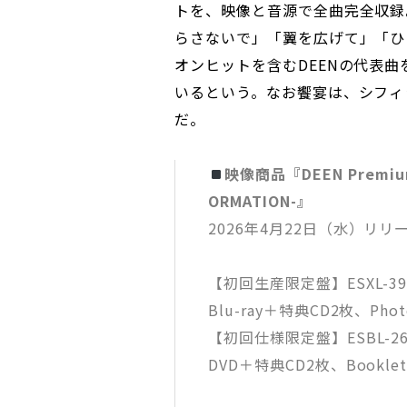
トを、映像と音源で全曲完全収録
らさないで」「翼を広げて」「ひ
オンヒットを含むDEENの代表
いるという。なお饗宴は、シフィ
だ。
映像商品『DEEN Premium 
ORMATION-』
2026年4月22日（水）リリ
【初回生産限定盤】ESXL-39
Blu-ray＋特典CD2枚、Pho
【初回仕様限定盤】ESBL-26
DVD＋特典CD2枚、Bookle