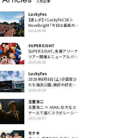
人気記事
LuckyFes
【速レポ】＜LuckyFes’26＞
Novelbright「今日は最高のフ
ェス日和。最高の休日を、最
2026.08.08
高の夏休みを作っていきた
い」
SUPER EIGHT
SUPER EIGHT、来春アリーナ
ツアー開催＆ニューアルバム
発売決定げるEP『ダンダー
2026.08.08
ラ』本日リリース
LuckyFes
2026年8月8日（土）＠国営ひ
たち海浜公園、絶好の好天の
中＜LuckyFes’26＞開幕
2026.08.08
玉置浩二
玉置浩二 × ASKA、壮大なス
ケールで描くコラボレーショ
ン曲「音銀河」リリース決定。
2026.08.07
カップリングには新曲「命の
宿り」収録も
モナキ