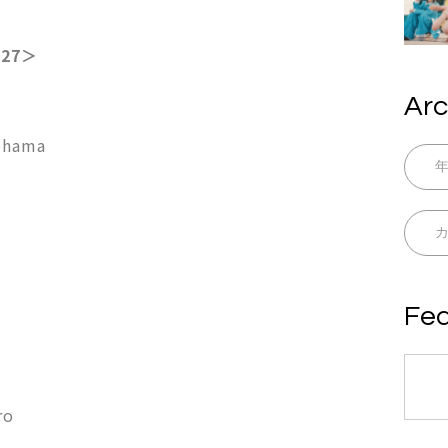
k27＞
Arc
hama
Fea
ro