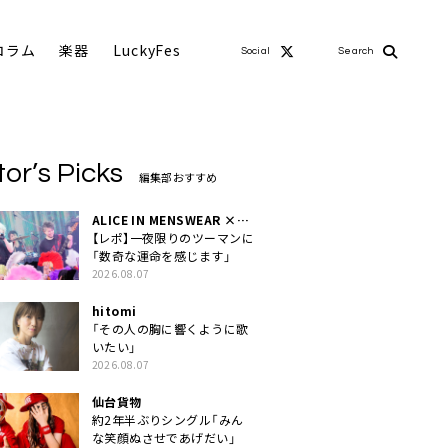
コラム
楽器
LuckyFes
Social
Search
tor’s Picks
編集部おすすめ
ALICE IN MENSWEAR ×
MASCHERA
【レポ】一夜限りのツーマンに
「数奇な運命を感じます」
2026.08.07
hitomi
「その人の胸に響くように歌
いたい」
2026.08.07
仙台貨物
約2年半ぶりシングル「みん
な笑顔ぬさせであげだい」