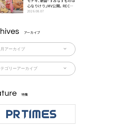
モナキ、新曲「すみなすものは
心なりけり」MV公開。RECの
ギターにEvery Little Thing・
2026.08.07
伊藤一朗参加も
hives
アーカイブ
ture
特集