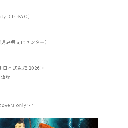
ity（TOKYO）
鹿児島県文化センター）
ial 日本武道館 2026＞
武道館
covers only～』