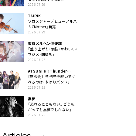
2026.07.29
TAIRIK
ソロメジャーデビューアルバ
ム『Mother』発売
2026.07.29
東京メルヘン倶楽部
「盛り上がり・個性・かわいい・
マジメ・闇堕ち」
2026.07.26
ATSUGI Hi！Thunder
Rock Festival
【座談会】「遺伝子を継いでく
れるのは、やはりバンド」
2026.07.25
黒夢
「恐れることもない。どう転
がっても黒夢でしかない」
2026.07.25
 Articles