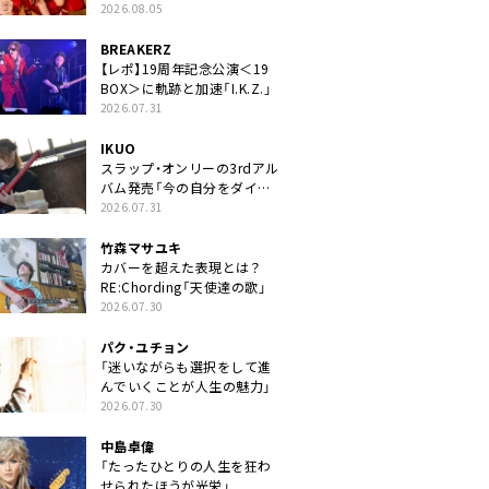
2026.08.05
BREAKERZ
【レポ】19周年記念公演＜19
BOX＞に軌跡と加速「I.K.Z.」
2026.07.31
IKUO
スラップ・オンリーの3rdアル
バム発売「今の自分をダイレ
クトに」
2026.07.31
竹森マサユキ
カバーを超えた表現とは？
RE:Chording「天使達の歌」
2026.07.30
パク・ユチョン
「迷いながらも選択をして進
んでいくことが人生の魅力」
2026.07.30
中島卓偉
「たったひとりの人生を狂わ
せられたほうが光栄」