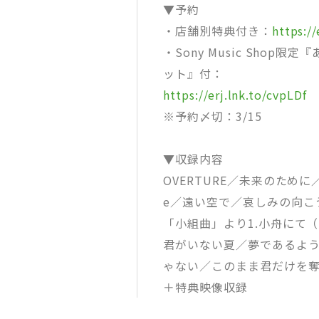
▼予約
・店舗別特典付き：
https:/
・Sony Music Sho
ット』付：
https://erj.lnk.to/cvpLDf
※予約〆切：3/15
▼収録内容
OVERTURE／未来のために／T
e／遠い空で／哀しみの向こう側
「小組曲」より1.小舟にて（Petit
君がいない夏／夢であるよ
ゃない／このまま君だけを
＋特典映像収録