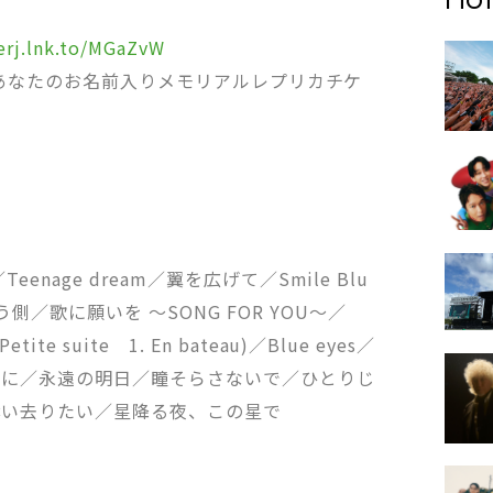
/erj.lnk.to/MGaZvW
p限定『あなたのお名前入りメモリアルレプリカチケ
eenage dream／翼を広げて／Smile Blu
／歌に願いを 〜SONG FOR YOU〜／
e suite 1. En bateau)／Blue eyes／
うに／永遠の明日／瞳そらさないで／ひとりじ
奪い去りたい／星降る夜、この星で