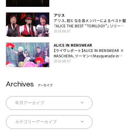
アリス
アリス、初となる各メンバーによるベスト盤
『ALICE THE BEST “TORILOGY”』リリース
決定
2026.08.07
ALICE IN MENSWEAR
【ライヴレポート】ALICE IN MENSWEAR ×
MASCHERA、ツーマン＜Masquerade in
Wonderland＞に一夜限り豪華共演と14年
2026.08.07
ぶり帰還「数奇な運命を感じます」
Archives
アーカイブ