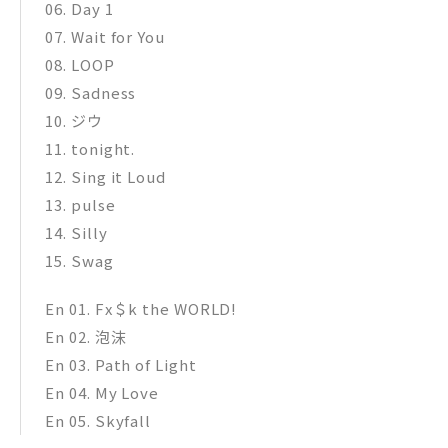
06​. Day 1
07​. Wait for You
08​. LOOP
09​. Sadness
10​. ジウ
11​. tonight​.
12​. Sing it Loud
13​. pulse
14​. Silly
15​. Swag
En 01​. Fx＄k the WORLD!
En 02​. 泡沫
En 03​. Path of Light
En 04​. My Love
En 05​. Skyfall