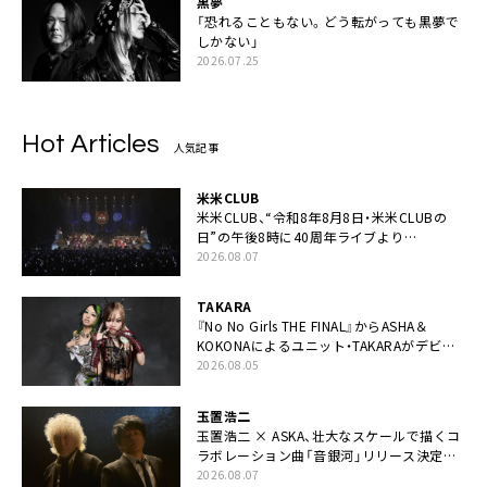
黒夢
「恐れることもない。どう転がっても黒夢で
しかない」
2026.07.25
Hot Articles
人気記事
米米CLUB
米米CLUB、“令和8年8月8日・米米CLUBの
日”の午後8時に40周年ライブより
「FANtachy medley」を88年限定公開
2026.08.07
TAKARA
『No No Girls THE FINAL』からASHA＆
KOKONAによるユニット・TAKARAがデビュ
ー
2026.08.05
玉置浩二
玉置浩二 × ASKA、壮大なスケールで描くコ
ラボレーション曲「音銀河」リリース決定。
カップリングには新曲「命の宿り」収録も
2026.08.07