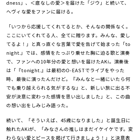
dness」、＜底なしの愛＞を届けた「ジウ」と続いて、
ヘヴィな愛をファンに届ける。
「いつから応援してくれてるとか、そんなの関係なく。
ここにいてくれてる人、全てに贈ります。みんな、愛し
てるよ！」と真っ直ぐな言葉で愛を告げて始まった「to
night.」では、感情をたっぷり乗せた胸に迫る歌と演奏
で、ファンへの10年分の愛と想いを届けたAKi。演奏後
は「『tonight.』は最初のO-EASTでライブをやった
時、最後に演ったんだけど。『みんなと一緒にいたら何
でも乗り越えられる気がするな』と、新しい旅に出る不
安が決意に変わった感情を思い出しました」と、この曲
の想い出をしみじみ語った。
続いて、「そういえば、45歳になりました」と誕生日に
触れたAKiが、「みなさんの推しはまだイケイケです。変
わらない愛とピースを掲げて行きましょう！」と決意表