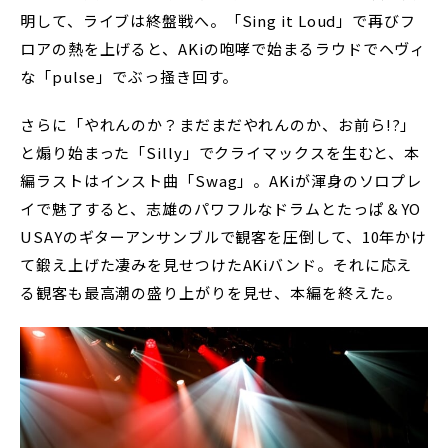
明して、ライブは終盤戦へ。「Sing it Loud」で再びフ
ロアの熱を上げると、AKiの咆哮で始まるラウドでヘヴィ
な「pulse」でぶっ掻き回す。
さらに「やれんのか？まだまだやれんのか、お前ら!?」
と煽り始まった「Silly」でクライマックスを生むと、本
編ラストはインスト曲「Swag」。AKiが渾身のソロプレ
イで魅了すると、志雄のパワフルなドラムとたっぱ＆YO
USAYのギターアンサンブルで観客を圧倒して、10年かけ
て鍛え上げた凄みを見せつけたAKiバンド。それに応え
る観客も最高潮の盛り上がりを見せ、本編を終えた。