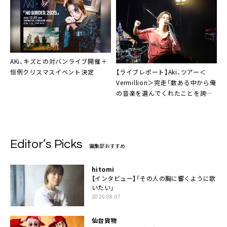
公開
AKi、キズとの対バンライブ開催＋
【ライブレポート】Aki、ツアー＜
恒例クリスマスイベント決定
Vermillion＞完走「数ある中から俺
の音楽を選んでくれたことを誇り
に思います」
Editor’s Picks
編集部おすすめ
hitomi
【インタビュー】「その人の胸に響くように歌
いたい」
2026.08.07
仙台貨物