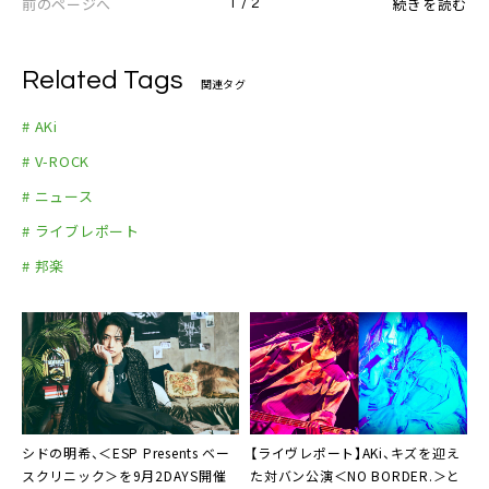
前のページへ
続きを読む
1 / 2
Related Tags
関連タグ
# AKi
# V-ROCK
# ニュース
# ライブレポート
# 邦楽
シドの明希、＜ESP Presents ベー
【ライヴレポート】AKi、キズを迎え
スクリニック＞を9月2DAYS開催
た対バン公演＜NO BORDER.＞と