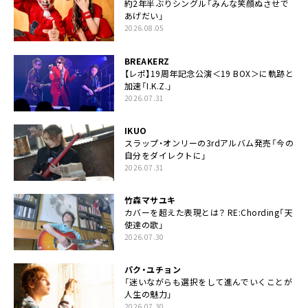
約2年半ぶりシングル「みんな笑顔ぬさせで
あげだい」
2026.08.05
BREAKERZ
【レポ】19周年記念公演＜19 BOX＞に軌跡と
加速「I.K.Z.」
2026.07.31
IKUO
スラップ・オンリーの3rdアルバム発売「今の
自分をダイレクトに」
2026.07.31
竹森マサユキ
カバーを超えた表現とは？ RE:Chording「天
使達の歌」
2026.07.30
パク・ユチョン
「迷いながらも選択をして進んでいくことが
人生の魅力」
2026.07.30