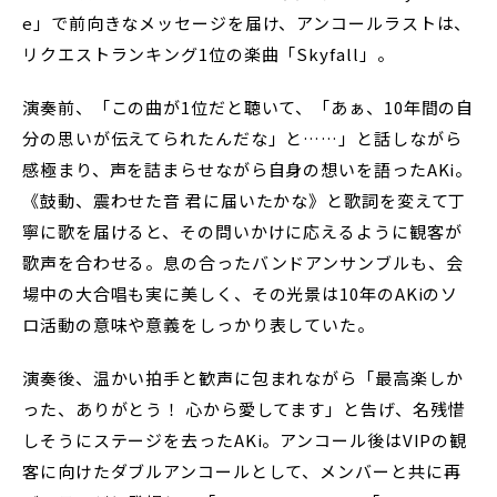
e」で前向きなメッセージを届け、アンコールラストは、
リクエストランキング1位の楽曲「Skyfall」。
演奏前、「この曲が1位だと聴いて、「あぁ、10年間の自
分の思いが伝えてられたんだな」と……」と話しながら
感極まり、声を詰まらせながら自身の想いを語ったAKi。
《鼓動、震わせた音 君に届いたかな》と歌詞を変えて丁
寧に歌を届けると、その問いかけに応えるように観客が
歌声を合わせる。息の合ったバンドアンサンブルも、会
場中の大合唱も実に美しく、その光景は10年のAKiのソ
ロ活動の意味や意義をしっかり表していた。
演奏後、温かい拍手と歓声に包まれながら「最高楽しか
った、ありがとう！ 心から愛してます」と告げ、名残惜
しそうにステージを去ったAKi。アンコール後はVIPの観
客に向けたダブルアンコールとして、メンバーと共に再