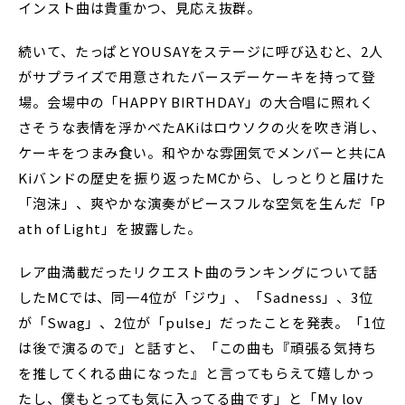
インスト曲は貴重かつ、見応え抜群。
続いて、たっぱとYOUSAYをステージに呼び込むと、2人
がサプライズで用意されたバースデーケーキを持って登
場。会場中の「HAPPY BIRTHDAY」の大合唱に照れく
さそうな表情を浮かべたAKiはロウソクの火を吹き消し、
ケーキをつまみ食い。和やかな雰囲気でメンバーと共にA
Kiバンドの歴史を振り返ったMCから、しっとりと届けた
「泡沫」、爽やかな演奏がピースフルな空気を生んだ「P
ath of Light」を披露した。
レア曲満載だったリクエスト曲のランキングについて話
したMCでは、同一4位が「ジウ」、「Sadness」、3位
が「Swag」、2位が「pulse」だったことを発表。「1位
は後で演るので」と話すと、「この曲も『頑張る気持ち
を推してくれる曲になった』と言ってもらえて嬉しかっ
たし、僕もとっても気に入ってる曲です」と「My lov