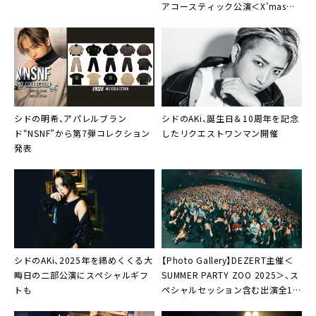
アコースティック公演＜X’mas
Special ＞の2daysで「渋谷、最高
でした！」
シドの明希、アパレルブラン
シドのAKi、誕生日＆10周年を記念
ド“NSNF”から第7弾コレクション
したリクエストワンマン開催
発表
シドのAKi、2025年を締めくくる大
【Photo Gallery】DEZERT主催＜
晦日の二部公演にスペシャルギフ
SUMMER PARTY ZOO 2025＞、ス
トも
ペシャルセッション含む出演全13
組＋αのステージ写真170点を一挙