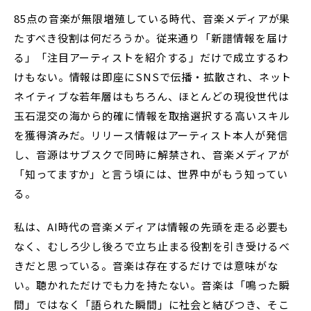
85点の音楽が無限増殖している時代、音楽メディアが果
たすべき役割は何だろうか。従来通り「新譜情報を届け
る」「注目アーティストを紹介する」だけで成立するわ
けもない。情報は即座にSNSで伝播・拡散され、ネット
ネイティブな若年層はもちろん、ほとんどの現役世代は
玉石混交の海から的確に情報を取捨選択する高いスキル
を獲得済みだ。リリース情報はアーティスト本人が発信
し、音源はサブスクで同時に解禁され、音楽メディアが
「知ってますか」と言う頃には、世界中がもう知ってい
る。
私は、AI時代の音楽メディアは情報の先頭を走る必要も
なく、むしろ少し後ろで立ち止まる役割を引き受けるべ
きだと思っている。音楽は存在するだけでは意味がな
い。聴かれただけでも力を持たない。音楽は「鳴った瞬
間」ではなく「語られた瞬間」に社会と結びつき、そこ