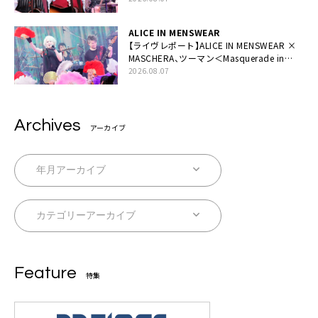
ALICE IN MENSWEAR
【ライヴレポート】ALICE IN MENSWEAR ×
MASCHERA、ツーマン＜Masquerade in
Wonderland＞に一夜限り豪華共演と14年
2026.08.07
ぶり帰還「数奇な運命を感じます」
Archives
アーカイブ
Feature
特集