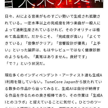
日々、AIによる音楽がものすごい勢いで生成され拡散さ
れている。一定水準以上の完成度を持つ楽曲が一般人に
よって過剰生産されているけれど、そのクオリティは極
めて高品質だ。だからこそ、「完成度が高い」「よくで
きている」「音像がクリア」「音響設計が優秀」「上手
い」といった論評は、もはやレビューではなく健康診断
のようなもの。「異常はありません。良好です」
「で？」という状況だ。
現在多くのインディペンデント・アーティスト達も生成A
I利用を隠していない。TuneCore Japanから放たれてい
る数多の作品から辿ってみると、生成AIは自分が納得す
る作品を作るための良き相棒であり、その作業は「生成A
Iとのコラボ」と捉えていることに気付く。ひとつのツー