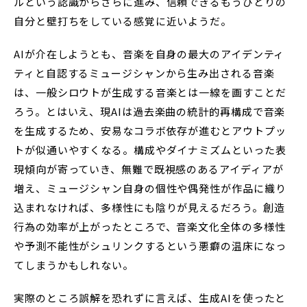
ルという認識からさらに進み、信頼できるもうひとりの
自分と壁打ちをしている感覚に近いようだ。
AIが介在しようとも、音楽を自身の最大のアイデンティ
ティと自認するミュージシャンから生み出される音楽
は、一般シロウトが生成する音楽とは一線を画すことだ
ろう。とはいえ、現AIは過去楽曲の統計的再構成で音楽
を生成するため、安易なコラボ依存が進むとアウトプッ
トが似通いやすくなる。構成やダイナミズムといった表
現傾向が寄っていき、無難で既視感のあるアイディアが
増え、ミュージシャン自身の個性や偶発性が作品に織り
込まれなければ、多様性にも陰りが見えるだろう。創造
行為の効率が上がったところで、音楽文化全体の多様性
や予測不能性がシュリンクするという悪癖の温床になっ
てしまうかもしれない。
実際のところ誤解を恐れずに言えば、生成AIを使ったと