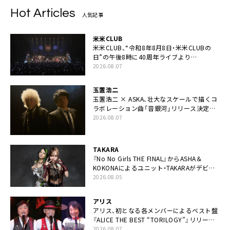
Hot Articles
人気記事
米米CLUB
米米CLUB、“令和8年8月8日・米米CLUBの
日”の午後8時に40周年ライブより
「FANtachy medley」を88年限定公開
2026.08.07
玉置浩二
玉置浩二 × ASKA、壮大なスケールで描くコ
ラボレーション曲「音銀河」リリース決定。
カップリングには新曲「命の宿り」収録も
2026.08.07
TAKARA
『No No Girls THE FINAL』からASHA＆
KOKONAによるユニット・TAKARAがデビュ
ー
2026.08.05
アリス
アリス、初となる各メンバーによるベスト盤
『ALICE THE BEST “TORILOGY”』リリース
決定
2026.08.07