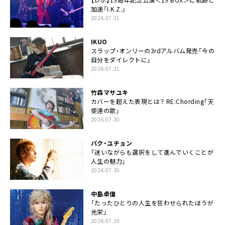
加速「I.K.Z.」
2026.07.31
IKUO
スラップ・オンリーの3rdアルバム発売「今の
自分をダイレクトに」
2026.07.31
竹森マサユキ
カバーを超えた表現とは？ RE:Chording「天
使達の歌」
2026.07.30
パク・ユチョン
「迷いながらも選択をして進んでいくことが
人生の魅力」
2026.07.30
中島卓偉
「たったひとりの人生を狂わせられたほうが
光栄」
2026.07.29