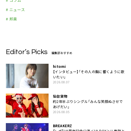
# コラム
# ニュース
# 邦楽
Editor’s Picks
編集部おすすめ
hitomi
【インタビュー】「その人の胸に響くように歌
いたい」
2026.08.07
仙台貨物
約2年半ぶりシングル「みんな笑顔ぬさせで
あげだい」
2026.08.05
BREAKERZ
【レポ】19周年記念公演＜19 BOX＞に軌跡と