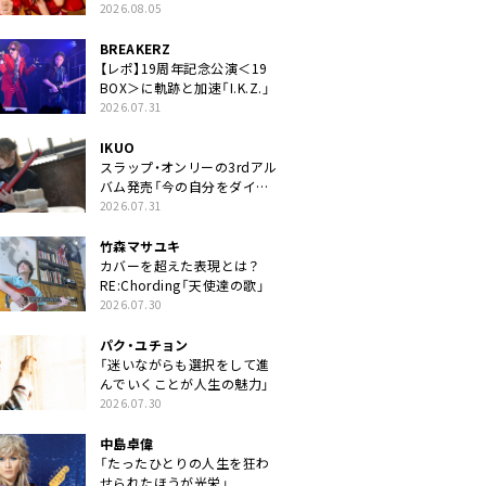
2026.08.05
BREAKERZ
【レポ】19周年記念公演＜19
BOX＞に軌跡と加速「I.K.Z.」
2026.07.31
IKUO
スラップ・オンリーの3rdアル
バム発売「今の自分をダイレ
クトに」
2026.07.31
竹森マサユキ
カバーを超えた表現とは？
RE:Chording「天使達の歌」
2026.07.30
パク・ユチョン
「迷いながらも選択をして進
んでいくことが人生の魅力」
2026.07.30
中島卓偉
「たったひとりの人生を狂わ
せられたほうが光栄」