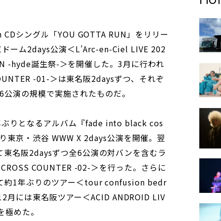
44th CDシングル「YOU GOTTA RUN」をリリー
days公演＜L’Arc-en-Ciel LIVE 202
RATION -hyde誕生祭-＞を開催した。3月に行われ
S COUNTER -01-＞は東名阪2daysずつ、それぞ
6公演の規模で実施されたものだ。
ぶりとなるアルバム『fade into black cos
東京・渋谷 WWW X 2days公演を開催。翌
onにて東名阪2daysずつ全6公演の対バンを含むラ
n CROSS COUNTER -02-＞を行った。さらに
して約1年ぶりのツアー＜tour confusion bedr
2月には東名阪ツアー＜ACID ANDROID LIV
忙を極めた。