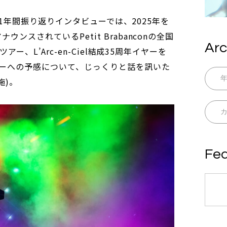
恒例の1年間振り返りインタビューでは、2025年を
ウンスされているPetit Brabanconの全国
Arc
ツアー、L’Arc-en-Ciel結成35周年イヤーを
ーへの予感について、じっくりと話を訊いた
施)。
Fea