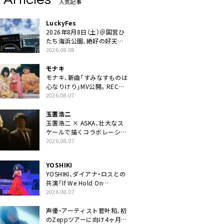
人気記事
LuckyFes
2026年8月8日（土）＠国営ひ
たち海浜公園、絶好の好天の
中＜LuckyFes’26＞開幕
2026.08.08
モナキ
モナキ、新曲「すみなすものは
心なりけり」MV公開。RECの
ギターにEvery Little Thing・
2026.08.07
伊藤一朗参加も
玉置浩二
玉置浩二 × ASKA、壮大なス
ケールで描くコラボレーショ
ン曲「音銀河」リリース決定。
2026.08.07
カップリングには新曲「命の
宿り」収録も
YOSHIKI
YOSHIKI、ダイアナ・ロスとの
共演「If We Hold On
Together」ライブ映像公開
2026.08.07
声優・アーティスト菅叶和、初
のZeppツアーに向け4ヶ月連