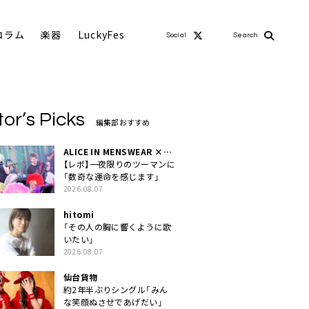
コラム
楽器
LuckyFes
Social
Search
tor’s Picks
編集部おすすめ
ALICE IN MENSWEAR ×
MASCHERA
【レポ】一夜限りのツーマンに
「数奇な運命を感じます」
2026.08.07
hitomi
「その人の胸に響くように歌
いたい」
2026.08.07
仙台貨物
約2年半ぶりシングル「みん
な笑顔ぬさせであげだい」