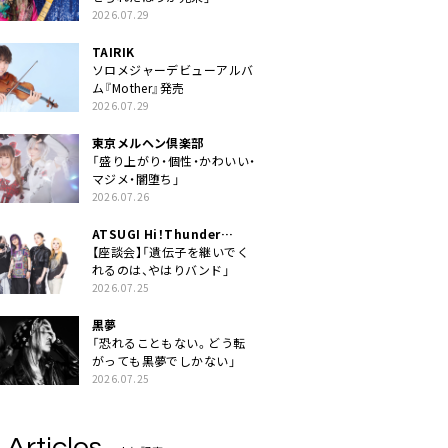
2026.07.29
TAIRIK
ソロメジャーデビューアルバ
ム『Mother』発売
2026.07.29
東京メルヘン倶楽部
「盛り上がり・個性・かわいい・
マジメ・闇堕ち」
2026.07.26
ATSUGI Hi！Thunder
Rock Festival
【座談会】「遺伝子を継いでく
れるのは、やはりバンド」
2026.07.25
黒夢
「恐れることもない。どう転
がっても黒夢でしかない」
2026.07.25
 Articles