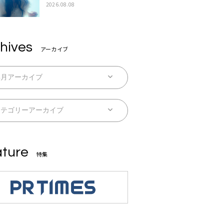
続配信
2026.08.08
hives
アーカイブ
ture
特集