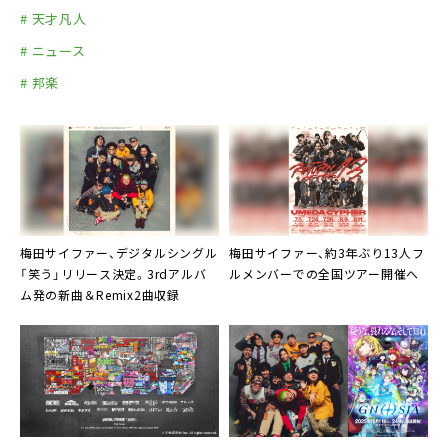
# 天才凡人
# ニュース
# 邦楽
梅田サイファー、デジタルシングル
梅田サイファー、約3年ぶり13人フ
「笑う」リリース決定。3rdアルバ
ルメンバーでの全国ツアー開催へ
ム発の新曲＆Remix2曲収録