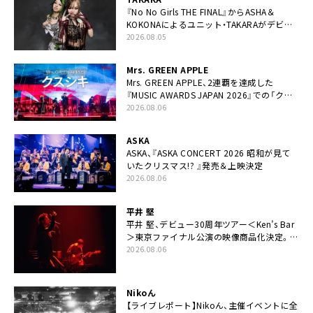
『No No Girls THE FINAL』からASHA＆
KOKONAによるユニット・TAKARAがデビュ
ー
2026.08.05
Mrs. GREEN APPLE
Mrs. GREEN APPLE、2連覇を達成した
『MUSIC AWARDS JAPAN 2026』での「クス
シキ」ライブパフォーマンスをYouTube公開
2026.08.06
ASKA
ASKA、『ASKA CONCERT 2026 昭和が見て
いたクリスマス!? 』発売＆上映決定
2026.08.06
平井 堅
平井 堅、デビュー30周年ツアー＜Ken’s Bar
＞東京ファイナル公演の映像商品化決定。ブ
ックレットには平井堅のメッセージ掲載も
2026.08.06
Nikoん
【ライブレポート】Nikoん、主催イベントに全