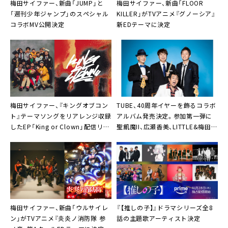
梅田サイファー、新曲「JUMP」と
梅田サイファー、新曲「FLOOR
「週刊少年ジャンプ」のスペシャル
KILLER」がTVアニメ『グノーシア』
コラボMV公開決定
新EDテーマに決定
梅田サイファー、『キングオブコン
TUBE、40周年イヤーを飾るコラボ
ト』テーマソングをリアレンジ収録
アルバム発売決定。参加第一弾に
したEP「King or Clown」配信リリ
聖飢魔II、広瀬香美、LITTLE&梅田サ
ースへ
イファー
梅田サイファー、新曲「ウルサイレ
『【推しの子】』ドラマシリーズ全8
ン」がTVアニメ『炎炎ノ消防隊 参
話の主題歌アーティスト決定