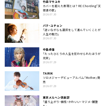
竹森マサユキ
カバーを超えた表現とは？ RE:Chording「天
使達の歌」
2026.07.30
パク・ユチョン
「迷いながらも選択をして進んでいくことが
人生の魅力」
2026.07.30
中島卓偉
「たったひとりの人生を狂わせられたほうが
光栄」
2026.07.29
TAIRIK
ソロメジャーデビューアルバム『Mother』発
売
2026.07.29
東京メルヘン倶楽部
「盛り上がり・個性・かわいい・マジメ・闇堕
ち」