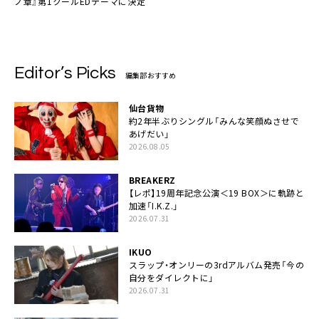
ノ章』第1クールEDテーマに決定
Editor’s Picks
編集部おすすめ
仙台貨物
約2年半ぶりシングル「みんな笑顔ぬさせで
あげだい」
2026.08.05
BREAKERZ
【レポ】19周年記念公演＜19 BOX＞に軌跡と
加速「I.K.Z.」
2026.07.31
IKUO
スラップ・オンリーの3rdアルバム発売「今の
自分をダイレクトに」
2026.07.31