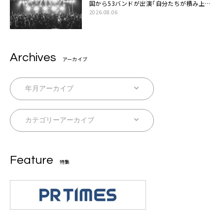
国から53バンドが出演「自分たちが積み上げ
てきた中身の重みを実感した」
2026.08.06
Archives
アーカイブ
Feature
特集