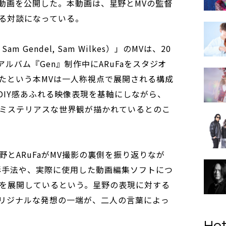
VのBTS動画を公開した。本動画は、星野とMVの監督
語る対談になっている。
e, Sam Gendel, Sam Wilkes）」のMVは、20
ルバム『Gen』制作中にARuFaをスタジオ
たという本MVは一人称視点で展開される構成
のDIY感あふれる映像表現を基軸にしながら、
ミステリアスな世界観が描かれているとのこ
野とARuFaがMV撮影の裏側を振り返りなが
影手法や、実際に使用した動画編集ソフトにつ
クを展開しているという。星野の表現に対する
オリジナルな発想の一端が、二人の言葉によっ
Hot