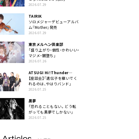
2026.07.29
TAIRIK
ソロメジャーデビューアルバ
ム『Mother』発売
2026.07.29
東京メルヘン倶楽部
「盛り上がり・個性・かわいい・
マジメ・闇堕ち」
2026.07.26
ATSUGI Hi！Thunder
Rock Festival
【座談会】「遺伝子を継いでく
れるのは、やはりバンド」
2026.07.25
黒夢
「恐れることもない。どう転
がっても黒夢でしかない」
2026.07.25
 Articles