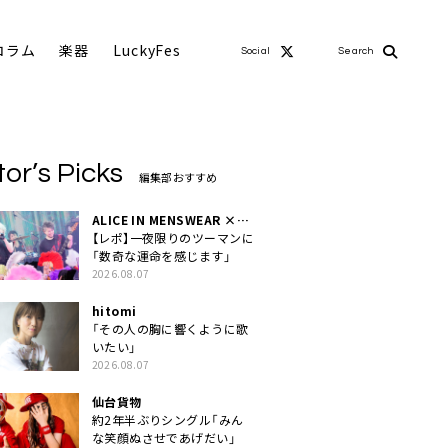
コラム
楽器
LuckyFes
Social
Search
tor’s Picks
編集部おすすめ
ALICE IN MENSWEAR ×
MASCHERA
【レポ】一夜限りのツーマンに
「数奇な運命を感じます」
2026.08.07
hitomi
「その人の胸に響くように歌
いたい」
2026.08.07
仙台貨物
約2年半ぶりシングル「みん
な笑顔ぬさせであげだい」