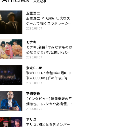
人気記事
玉置浩二
玉置浩二 × ASKA、壮大なス
ケールで描くコラボレーショ
ン曲「音銀河」リリース決定。
2026.08.07
カップリングには新曲「命の
宿り」収録も
モナキ
モナキ、新曲「すみなすものは
心なりけり」MV公開。RECの
ギターにEvery Little Thing・
2026.08.07
伊藤一朗参加も
米米CLUB
米米CLUB、“令和8年8月8日・
米米CLUBの日”の午後8時に
40周年ライブより「FANtachy
2026.08.07
medley」を88年限定公開
平畑徹也
【インタビュー】鍵盤奏者の平
畑徹也、ヨルシカや高橋優、キ
タニタツヤなど9名のゲスト
2023.03.22
を迎えた初アルバムに音楽人
生の総括「自分自身を再確認
アリス
できた」
アリス、初となる各メンバー