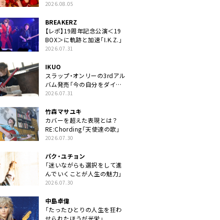
2026.08.05
BREAKERZ
【レポ】19周年記念公演＜19
BOX＞に軌跡と加速「I.K.Z.」
2026.07.31
IKUO
スラップ・オンリーの3rdアル
バム発売「今の自分をダイレ
クトに」
2026.07.31
竹森マサユキ
カバーを超えた表現とは？
RE:Chording「天使達の歌」
2026.07.30
パク・ユチョン
「迷いながらも選択をして進
んでいくことが人生の魅力」
2026.07.30
中島卓偉
「たったひとりの人生を狂わ
せられたほうが光栄」