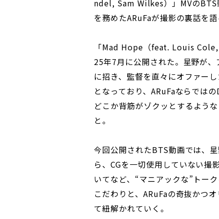
ndel, Sam Wilkes）」M
を務めたARuFaが撮影の裏話を
「Mad Hope（feat. Louis Col
25年7月に公開された。星野が、ア
に招き、監督を直々にオファーし
となっており、ARuFaならでは
どこか背筋がゾクッとするような
と。
今回公開されたBTS動画では、星
ら、CGを一切使用していない撮
いてなど、“マニアックな”トー
こだわりと、ARuFaの奇抜かつ
て紐解かれていく。