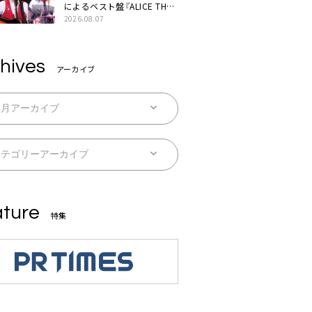
によるベスト盤『ALICE THE
BEST “TORILOGY”』リリー
2026.08.07
ス決定
hives
アーカイブ
ture
特集