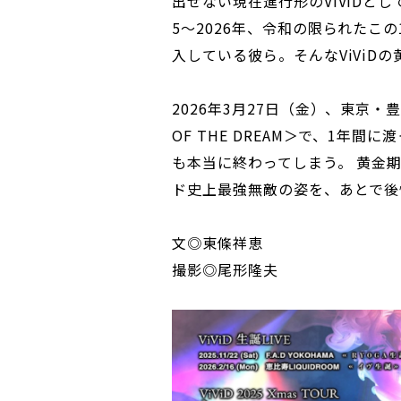
出せない現在進行形のViViDと
5～2026年、令和の限られたこ
入している彼ら。そんなViViD
2026年3月27日（金）、東京・豊洲P
OF THE DREAM＞で、1年間
も本当に終わってしまう。 黄金期
ド史上最強無敵の姿を、あとで後
文◎東條祥恵
撮影◎尾形隆夫