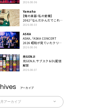
JAPAN 2026』での「クスシ
2026.08.06
キ」ライブパフォーマンスを
YouTube公開
Yamaha
【俺の楽器・私の愛機】
2062「なんだかんだでこれが
1番」
2026.08.03
ASKA
ASKA、『ASKA CONCERT
2026 昭和が見ていたクリス
マス!? 』発売＆上映決定
2026.08.06
光GENJI
光GENJI、サブスク＆DL配信
解禁
2026.08.07
hives
アーカイブ