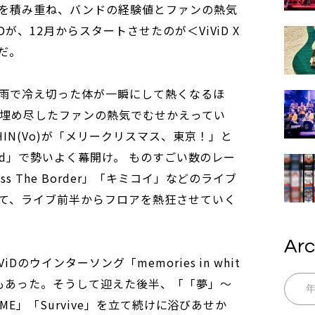
を積み重ね、バンドの経験値とファンの熱気
が、12月からスタートさせたのが＜ViViD X
ーだ。
雨で冷え切った体が一瞬にして熱くなるほ
埋め尽したファンの熱気でむせかえってい
IN(Vo)が「メリークリスマス、東京！」と
Road」で勢いよく幕開け。 ものすごい数のレー
s The Border」「キミコイ」などのライブ
て、ライブ前半からフロアを熱狂させていく
Arc
のウインターソング「memories in whit
もあった。そうして迎えた後半、「「夢」～
IME」「Survive」を立て続けに浴びあせか