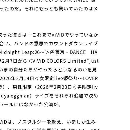
ったのだ。それにもっとも驚いていたのはメ
取った彼らは「これまでViViDでやっていなか
合い、バンドの意思でカウントダウンライブ
～Midnight Leap:26～＞＠東京・DANCE HA
日から＜ViViD COLORS Limited“just
さらに、いまの自分たちがやったらどうなるのかを見
6年2月14日＜女限定live姫祭り～LOVER
、男性限定（2026年2月28日＜男限定liv
buya eggman）ライブをそれぞれ追加で決め
ュールにはなかった公演だ。
ViDは、ノスタルジーを超え、いましか生み