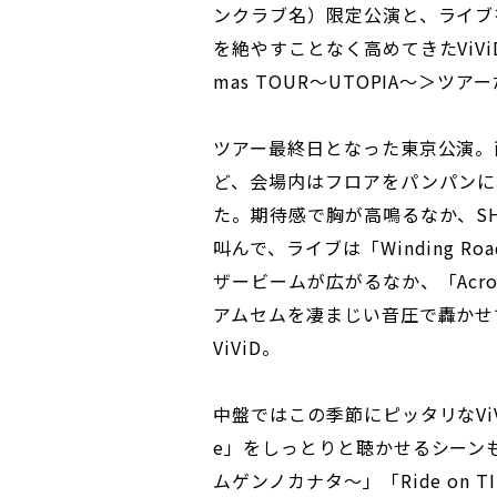
ンクラブ名）限定公演と、ライブ
を絶やすことなく高めてきたViViD
mas TOUR～UTOPIA～＞ツア
ツアー最終日となった東京公演。
ど、会場内はフロアをパンパンに
た。期待感で胸が高鳴るなか、SH
叫んで、ライブは「Winding 
ザービームが広がるなか、「Acros
アムセムを凄まじい音圧で轟かせ
ViViD。
中盤ではこの季節にピッタリなViViD
e」をしっとりと聴かせるシーン
ムゲンノカナタ～」「Ride on T