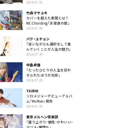
クトに」
2026.07.31
竹森マサユキ
カバーを超えた表現とは？
RE:Chording「天使達の歌」
2026.07.30
パク・ユチョン
「迷いながらも選択をして進
んでいくことが人生の魅力」
2026.07.30
中島卓偉
「たったひとりの人生を狂わ
せられたほうが光栄」
2026.07.29
TAIRIK
ソロメジャーデビューアルバ
ム『Mother』発売
2026.07.29
東京メルヘン倶楽部
「盛り上がり・個性・かわいい・
マジメ・闇堕ち」