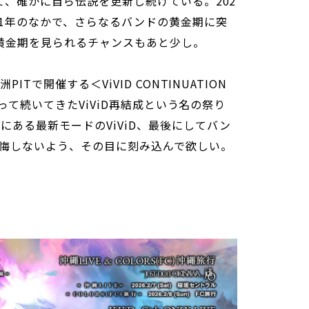
して、確かに自ら伝説を更新し続けている。202
の1年のなかで、さらなるバンドの黄金期に突
の黄金期を見られるチャンスもあと少し。
ITで開催する＜ViVID CONTINUATION
に渡って続いてきたViViD再結成という名の祭り
にある最新モードのViViD、最後にしてバン
悔しないよう、その目に刻み込んで欲しい。