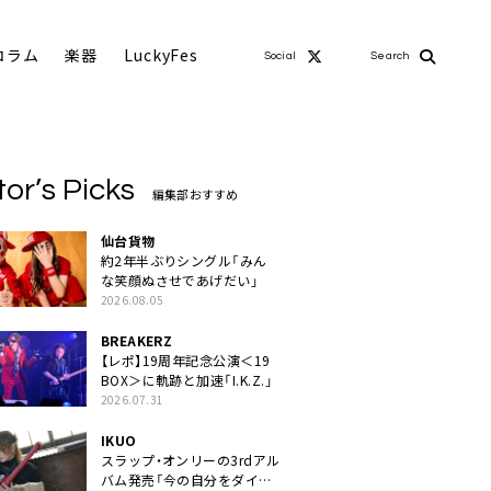
コラム
楽器
LuckyFes
Social
Search
tor’s Picks
編集部おすすめ
仙台貨物
約2年半ぶりシングル「みん
な笑顔ぬさせであげだい」
2026.08.05
BREAKERZ
【レポ】19周年記念公演＜19
BOX＞に軌跡と加速「I.K.Z.」
2026.07.31
IKUO
スラップ・オンリーの3rdアル
バム発売「今の自分をダイレ