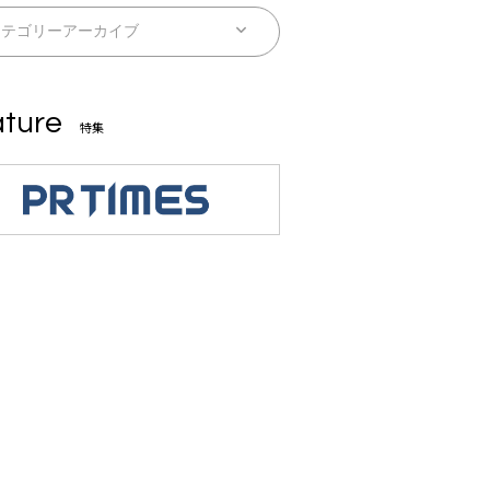
ture
特集