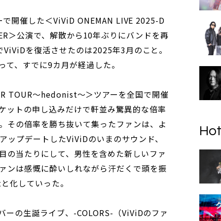
した＜ViViD ONEMAN LIVE 2025-D
 THEATER＞公演で、解散から10年ぶりにバンドを再
iViDを復活させたのは2025年3月のこと。
って、すでに9カ月が経過した。
MER TOUR～hedonist～＞ツアーを全国で開催
ケットの申し込みだけで軒並み驚異的な倍率
。その倍率を勝ち抜いて集ったファンは、よ
Hot
ップデートしたViViDのいまのサウンド、
目の当たりにして、男性を含めた新しいファ
ァンは感慨に酔いしれながら汗だくで頭を振
stと化していった。
の生誕ライブ、-COLORS-（ViViDのファ