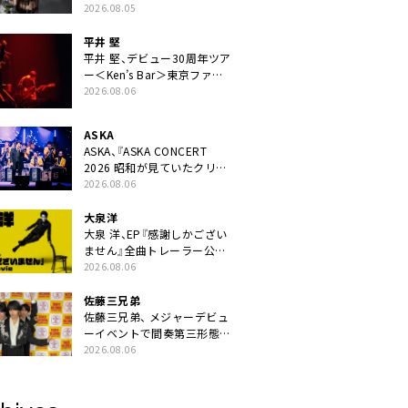
ニット・TAKARAがデビュー
2026.08.05
平井 堅
平井 堅、デビュー30周年ツア
ー＜Ken’s Bar＞東京ファイ
ナル公演の映像商品化決定。
2026.08.06
ブックレットには平井堅のメ
ッセージ掲載も
ASKA
ASKA、『ASKA CONCERT
2026 昭和が見ていたクリス
マス!? 』発売＆上映決定
2026.08.06
大泉洋
大泉 洋、EP『感謝しかござい
ません』全曲トレーラー公
開。幾田りら書き下ろし曲や
2026.08.06
ジャズピアニスト・小曽根真
による提供曲のレコーディン
佐藤三兄弟
グ映像の一部解禁も
佐藤三兄弟、 メジャーデビュ
ーイベントで間奏第三形態ダ
ンスを披露
2026.08.06