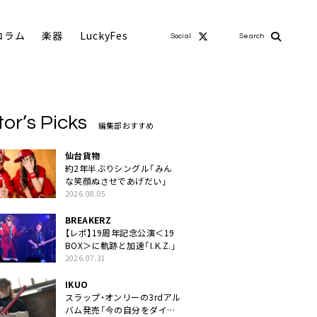
コラム
楽器
LuckyFes
Social
Search
tor’s Picks
編集部おすすめ
仙台貨物
約2年半ぶりシングル「みん
な笑顔ぬさせであげだい」
2026.08.05
BREAKERZ
【レポ】19周年記念公演＜19
BOX＞に軌跡と加速「I.K.Z.」
2026.07.31
IKUO
スラップ・オンリーの3rdアル
バム発売「今の自分をダイレ