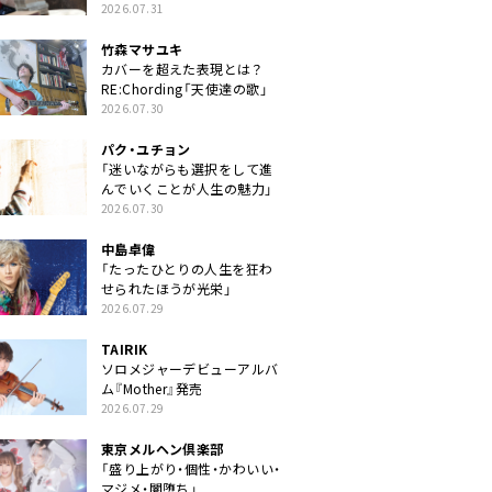
クトに」
2026.07.31
竹森マサユキ
カバーを超えた表現とは？
RE:Chording「天使達の歌」
2026.07.30
パク・ユチョン
「迷いながらも選択をして進
んでいくことが人生の魅力」
2026.07.30
中島卓偉
「たったひとりの人生を狂わ
せられたほうが光栄」
2026.07.29
TAIRIK
ソロメジャーデビューアルバ
ム『Mother』発売
2026.07.29
東京メルヘン倶楽部
「盛り上がり・個性・かわいい・
マジメ・闇堕ち」