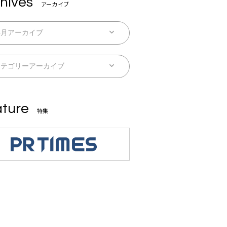
hives
アーカイブ
ture
特集