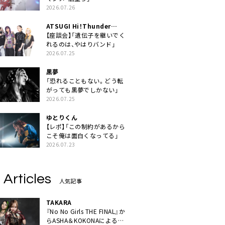
2026.07.26
ATSUGI Hi！Thunder
Rock Festival
【座談会】「遺伝子を継いでく
れるのは、やはりバンド」
2026.07.25
黒夢
「恐れることもない。どう転
がっても黒夢でしかない」
2026.07.25
ゆとりくん
【レポ】「この制約があるから
こそ俺は面白くなってる」
2026.07.23
 Articles
人気記事
TAKARA
『No No Girls THE FINAL』か
らASHA＆KOKONAによるユ