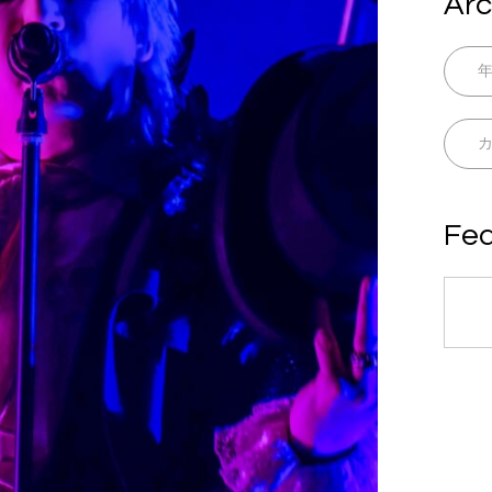
Arc
Fea