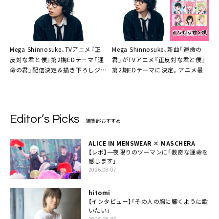
Mega Shinnosuke、TVアニメ『正
Mega Shinnosuke、新曲「運命の
反対な君と僕』第2期EDテーマ「運
君」がTVアニメ『正反対な君と僕』
命の君」配信決定＆描き下ろしジャ
第2期EDテーマに決定。アニメ最
ケット公開
新PV第3弾にて楽曲初解禁も
Editor’s Picks
編集部おすすめ
ALICE IN MENSWEAR × MASCHERA
【レポ】一夜限りのツーマンに「数奇な運命を
感じます」
2026.08.07
hitomi
【インタビュー】「その人の胸に響くように歌
いたい」
2026.08.07