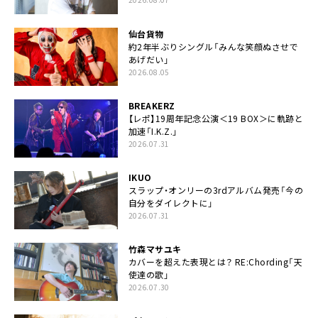
仙台貨物
約2年半ぶりシングル「みんな笑顔ぬさせで
あげだい」
2026.08.05
BREAKERZ
【レポ】19周年記念公演＜19 BOX＞に軌跡と
加速「I.K.Z.」
2026.07.31
IKUO
スラップ・オンリーの3rdアルバム発売「今の
自分をダイレクトに」
2026.07.31
竹森マサユキ
カバーを超えた表現とは？ RE:Chording「天
使達の歌」
2026.07.30