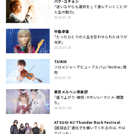
パク・ユチョン
「迷いながらも選択をして進んでいくことが
人生の魅力」
2026.07.30
中島卓偉
「たったひとりの人生を狂わせられたほうが
光栄」
2026.07.29
TAIRIK
ソロメジャーデビューアルバム『Mother』発
売
2026.07.29
東京メルヘン倶楽部
「盛り上がり・個性・かわいい・マジメ・闇堕
ち」
2026.07.26
ATSUGI Hi！Thunder Rock Festival
【座談会】「遺伝子を継いでくれるのは、やは
りバンド」