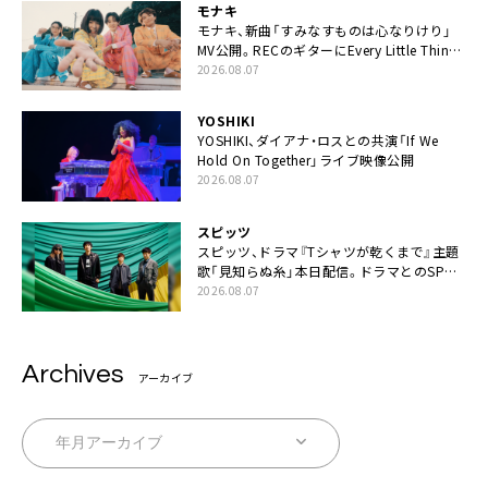
モナキ
モナキ、新曲「すみなすものは心なりけり」
MV公開。RECのギターにEvery Little Thing・
伊藤一朗参加も
2026.08.07
YOSHIKI
YOSHIKI、ダイアナ・ロスとの共演「If We
Hold On Together」ライブ映像公開
2026.08.07
スピッツ
スピッツ、ドラマ『Tシャツが乾くまで』主題
歌「見知らぬ糸」本日配信。ドラマとのSPコ
ラボムービー公開も
2026.08.07
Archives
アーカイブ