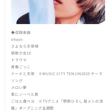
◆収録楽曲
ohayo
さよなら天使様
禁断少女10
トラウマ
青春ごっこ
ナードと天使 ※MUSIC CITY TENJIN2025 テーマ
ソング
メロい夢
君にノーベル賞
ごはん食べヨ ※TVアニメ「野原ひろし 昼メシの流
儀」オープニング主題歌