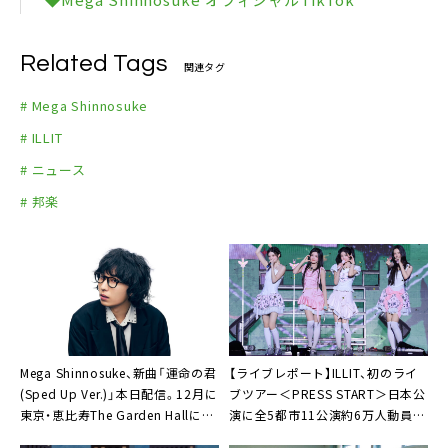
Related Tags
関連タグ
# Mega Shinnosuke
# ILLIT
# ニュース
# 邦楽
Mega Shinnosuke、新曲「運命の君
【ライブレポート】ILLIT、初のライ
(Sped Up Ver.)」本日配信。12月に
ブツアー＜PRESS START＞日本公
東京・恵比寿The Garden Hallにて
演に全5都市11公演約6万人動員「I
ワンマンライブ開催決定も
Got Your Back！これからもそばに