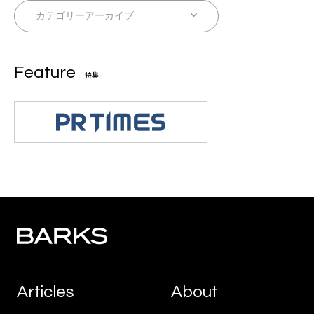
Feature
特集
Articles
About