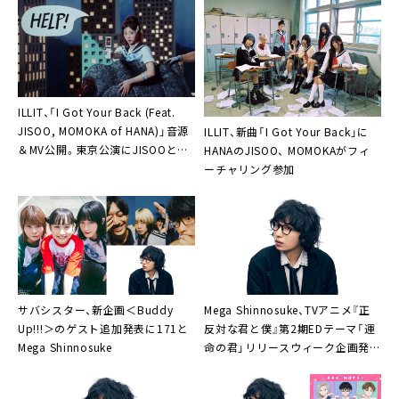
いて」
ILLIT、「I Got Your Back (Feat.
JISOO, MOMOKA of HANA)」音源
ILLIT、新曲「I Got Your Back」に
＆MV公開。東京公演にJISOOと
HANAのJISOO、 MOMOKAがフィ
MOMOKAのサプライズ登場も
ーチャリング参加
サバシスター、新企画＜Buddy
Mega Shinnosuke、TVアニメ『正
Up!!!＞のゲスト追加発表に171と
反対な君と僕』第2期EDテーマ「運
Mega Shinnosuke
命の君」リリースウィーク企画発
表。MV公開やYouTube・TikTok・イ
ンスタライブ開催決定も