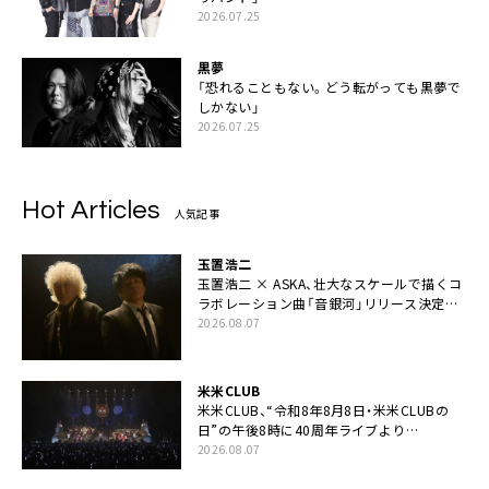
2026.07.25
黒夢
「恐れることもない。どう転がっても黒夢で
しかない」
2026.07.25
Hot Articles
人気記事
玉置浩二
玉置浩二 × ASKA、壮大なスケールで描くコ
ラボレーション曲「音銀河」リリース決定。
カップリングには新曲「命の宿り」収録も
2026.08.07
米米CLUB
米米CLUB、“令和8年8月8日・米米CLUBの
日”の午後8時に40周年ライブより
「FANtachy medley」を88年限定公開
2026.08.07