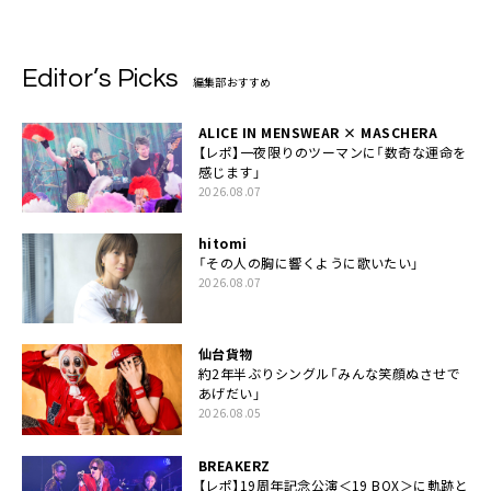
Editor’s Picks
編集部おすすめ
ALICE IN MENSWEAR × MASCHERA
【レポ】一夜限りのツーマンに「数奇な運命を
感じます」
2026.08.07
hitomi
「その人の胸に響くように歌いたい」
2026.08.07
仙台貨物
約2年半ぶりシングル「みんな笑顔ぬさせで
あげだい」
2026.08.05
BREAKERZ
【レポ】19周年記念公演＜19 BOX＞に軌跡と