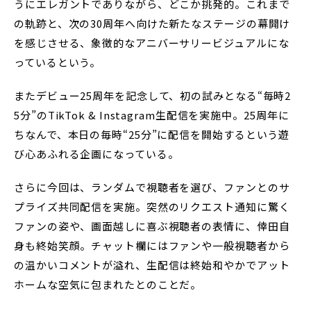
うにエレガントでありながら、どこか挑発的。これまで
の軌跡と、次の30周年へ向けた新たなステージの幕開け
を感じさせる、象徴的なアニバーサリービジュアルにな
っているという。
またデビュー25周年を記念して、初の試みとなる“毎時2
5分”のTikTok & Instagram生配信を実施中。25周年に
ちなんで、本日の毎時“25分”に配信を開始するという遊
び心あふれる企画になっている。
さらに今回は、ランダムで視聴者を選び、ファンとのサ
プライズ共同配信を実施。突然のリクエスト通知に驚く
ファンの姿や、画面越しに喜ぶ視聴者の表情に、倖田自
身も終始笑顔。チャット欄にはファンや一般視聴者から
の温かいコメントが溢れ、生配信は終始和やかでアット
ホームな空気に包まれたとのことだ。