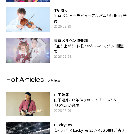
TAIRIK
ソロメジャーデビューアルバム『Mother』発
売
2026.07.29
東京メルヘン倶楽部
「盛り上がり・個性・かわいい・マジメ・闇堕
ち」
2026.07.26
Hot Articles
人気記事
山下達郎
山下達郎、37年ぶりのライブアルバム
『JOY2』が完成
2026.08.09
LuckyFes
【速レポ】＜LuckyFes’26＞MyGO!!!!!、「皆さ