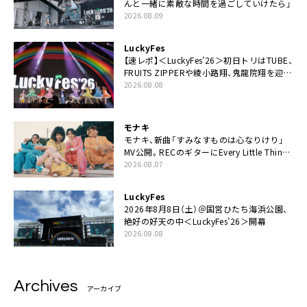
んと一緒に素敵な時間を過ごしていけたら」
2026.08.09
LuckyFes
【速レポ】＜LuckyFes’26＞初日トリはTUBE、
FRUITS ZIPPERや綾小路翔、鬼龍院翔を迎え
た豪華コラボも「知ってたらぜひ一緒に歌っ
2026.08.08
てちょうだい」
モナキ
モナキ、新曲「すみなすものは心なりけり」
MV公開。RECのギターにEvery Little Thing・
伊藤一朗参加も
2026.08.07
LuckyFes
2026年8月8日（土）＠国営ひたち海浜公園、
絶好の好天の中＜LuckyFes’26＞開幕
2026.08.08
Archives
アーカイブ