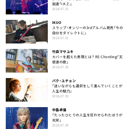
加速「I.K.Z.」
2026.07.31
IKUO
スラップ・オンリーの3rdアルバム発売「今の
自分をダイレクトに」
2026.07.31
竹森マサユキ
カバーを超えた表現とは？ RE:Chording「天
使達の歌」
2026.07.30
パク・ユチョン
「迷いながらも選択をして進んでいくことが
人生の魅力」
2026.07.30
中島卓偉
「たったひとりの人生を狂わせられたほうが
光栄」
2026.07.29