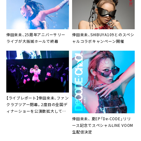
倖田來未、25周年アニバーサリー
倖田來未、SHIBUYA109とのスペシ
ライブが大阪城ホールで終幕
ャルコラボキャンペーン開催
【ライブレポート】倖田來未、ファン
クラブツアー閉幕。2度目の全国デ
ィナーショーを公演数拡大して開
催決定も
倖田來未、 夏EP「De-CODE」リリ
ース記念でスペシャルLINE VOOM
生配信決定