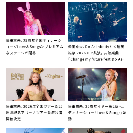
倖田來未、25周年全国ディナーシ
倖田來未、Do As Infinityと＜超英
ョー＜Love＆Songs＞プレミアム
雄祭 2026＞で共演。共演楽曲
なステージが閉幕
「Change my future feat.Do As
Infinity」サプライズ配信も
倖田來未、2026年全国ツアー＆25
倖田來未、25周年イヤー第2章へ。
周年記念アリーナツアー香港公演
ディナーショー「Love＆Songs」始
開催決定
動