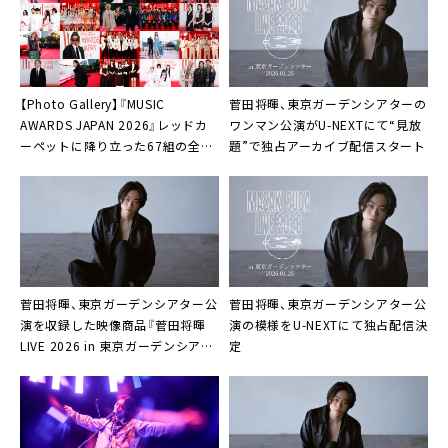
【Photo Gallery】『MUSIC
菅田将暉、東京ガーデンシアターの
AWARDS JAPAN 2026』レッドカ
ワンマン公演がU-NEXTにて“見放
ーペットに降り立った67組の全画
題”で独占アーカイブ配信スタート
像公開
菅田将暉、東京ガーデンシアター公
菅田将暉、東京ガーデンシアター公
演を収録した映像商品『菅田将暉
演の模様をU-NEXTにて独占配信決
LIVE 2026 in 東京ガーデンシアタ
定
ー 2026.01.25』リリース決定