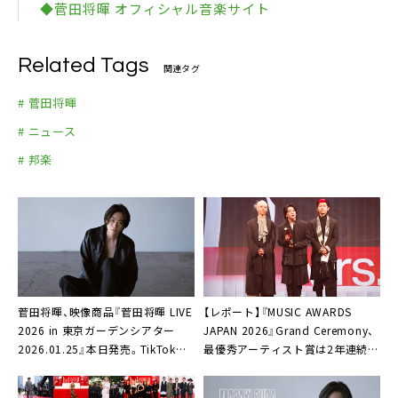
◆菅田将暉 オフィシャル音楽サイト
Related Tags
関連タグ
# 菅田将暉
# ニュース
# 邦楽
菅田将暉、映像商品『菅田将暉 LIVE
【レポート】『MUSIC AWARDS
2026 in 東京ガーデンシアター
JAPAN 2026』Grand Ceremony、
2026.01.25』本日発売。TikTok音
最優秀アーティスト賞は2年連続
楽公式アカウント開設も
Mrs. GREEN APPLE「報われて嬉し
いです」