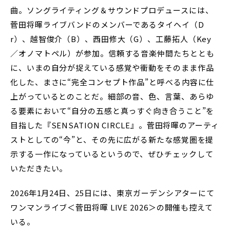
曲。ソングライティング＆サウンドプロデュースには、
菅田将暉ライブバンドのメンバーであるタイヘイ（D
r）、越智俊介（B）、西田修大（G）、工藤拓人（Key
／オノマトペル）が参加。信頼する音楽仲間たちととも
に、いまの自分が捉えている感覚や衝動をそのまま作品
化した、まさに“完全コンセプト作品”と呼べる内容に仕
上がっているとのことだ。細部の音、色、言葉、あらゆ
る要素において“自分の五感と真っすぐ向き合うこと”を
目指した『SENSATION CIRCLE』。菅田将暉のアーティ
ストとしての“今”と、その先に広がる新たな感覚圏を提
示する一作になっているというので、ぜひチェックして
いただきたい。
2026年1月24日、25日には、東京ガーデンシアターにて
ワンマンライブ＜菅田将暉 LIVE 2026＞の開催も控えて
いる。