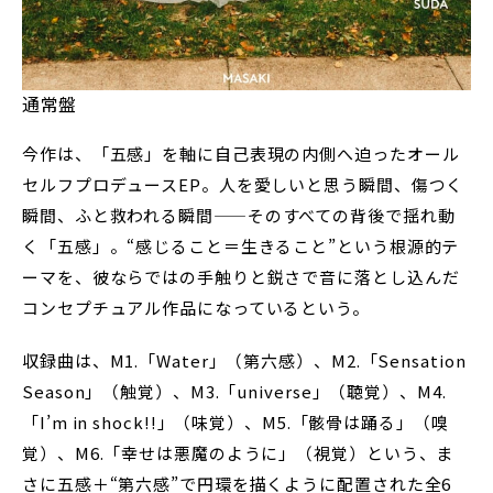
通常盤
今作は、「五感」を軸に自己表現の内側へ迫ったオール
セルフプロデュースEP。人を愛しいと思う瞬間、傷つく
瞬間、ふと救われる瞬間——そのすべての背後で揺れ動
く「五感」。“感じること＝生きること”という根源的テ
ーマを、彼ならではの手触りと鋭さで音に落とし込んだ
コンセプチュアル作品になっているという。
収録曲は、M1.「Water」（第六感）、M2.「Sensation
Season」（触覚）、M3.「universe」（聴覚）、M4.
「I’m in shock!!」（味覚）、M5.「骸骨は踊る」（嗅
覚）、M6.「幸せは悪魔のように」（視覚）という、ま
さに五感＋“第六感”で円環を描くように配置された全6