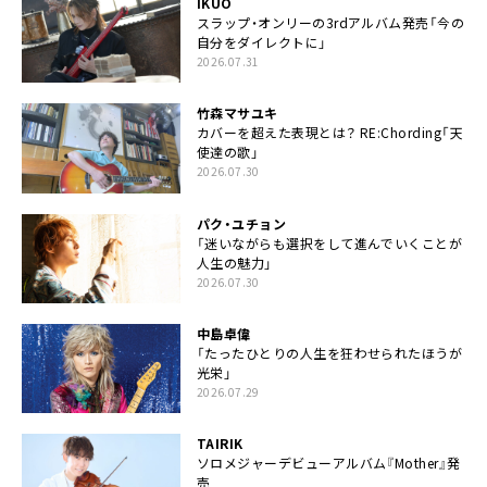
IKUO
スラップ・オンリーの3rdアルバム発売「今の
自分をダイレクトに」
2026.07.31
竹森マサユキ
カバーを超えた表現とは？ RE:Chording「天
使達の歌」
2026.07.30
パク・ユチョン
「迷いながらも選択をして進んでいくことが
人生の魅力」
2026.07.30
中島卓偉
「たったひとりの人生を狂わせられたほうが
光栄」
2026.07.29
TAIRIK
ソロメジャーデビューアルバム『Mother』発
売