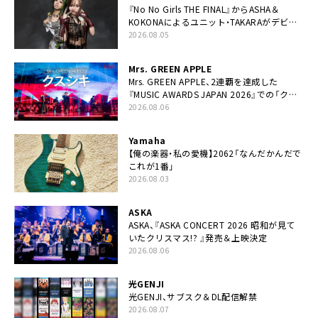
『No No Girls THE FINAL』からASHA＆
KOKONAによるユニット・TAKARAがデビュ
ー
2026.08.05
Mrs. GREEN APPLE
Mrs. GREEN APPLE、2連覇を達成した
『MUSIC AWARDS JAPAN 2026』での「クス
シキ」ライブパフォーマンスをYouTube公開
2026.08.06
Yamaha
【俺の楽器・私の愛機】2062「なんだかんだで
これが1番」
2026.08.03
ASKA
ASKA、『ASKA CONCERT 2026 昭和が見て
いたクリスマス!? 』発売＆上映決定
2026.08.06
光GENJI
光GENJI、サブスク＆DL配信解禁
2026.08.07