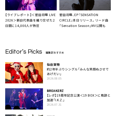
【ライブレポート】＜菅田将暉 LIVE
菅田将暉、EP『SENSATION
2026＞新旧代表曲を織り交ぜた2
CIRCLE』本日リリース。リード曲
日間に14,000人が熱狂
「Sensation Season」MV公開も
Editor’s Picks
編集部おすすめ
仙台貨物
約2年半ぶりシングル「みんな笑顔ぬさせで
あげだい」
2026.08.05
BREAKERZ
【レポ】19周年記念公演＜19 BOX＞に軌跡と
加速「I.K.Z.」
2026.07.31