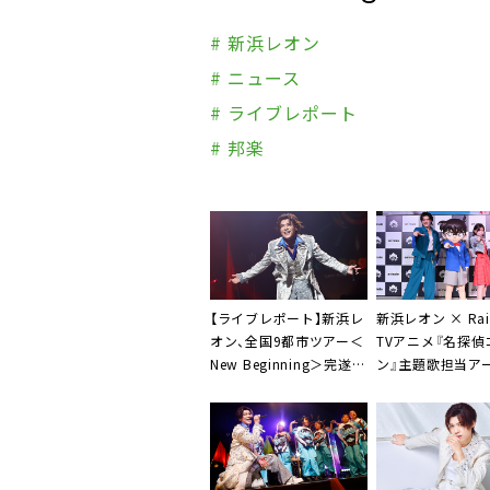
# 新浜レオン
# ニュース
# ライブレポート
# 邦楽
【ライブレポート】新浜レ
新浜レオン × Rai
オン、全国9都市ツアー＜
TVアニメ『名探偵
New Beginning＞完遂
ン』主題歌担当ア
「一歩一歩を丁寧に大切
スト合同イベント
に」
川コナン登場