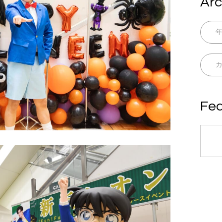
Arc
Fea