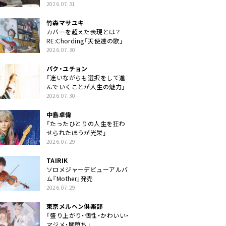
クトに」
2026.07.31
竹森マサユキ
カバーを超えた表現とは？
RE:Chording「天使達の歌」
2026.07.30
パク・ユチョン
「迷いながらも選択をして進
んでいくことが人生の魅力」
2026.07.30
中島卓偉
「たったひとりの人生を狂わ
せられたほうが光栄」
2026.07.29
TAIRIK
ソロメジャーデビューアルバ
ム『Mother』発売
2026.07.29
東京メルヘン倶楽部
「盛り上がり・個性・かわいい・
マジメ・闇堕ち」