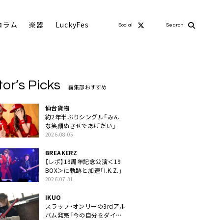
コラム
楽器
LuckyFes
Social
Search
tor’s Picks
編集部おすすめ
仙台貨物
約2年半ぶりシングル「みん
な笑顔ぬさせであげだい」
2026.08.05
BREAKERZ
【レポ】19周年記念公演＜19
BOX＞に軌跡と加速「I.K.Z.」
2026.07.31
IKUO
スラップ・オンリーの3rdアル
バム発売「今の自分をダイレ