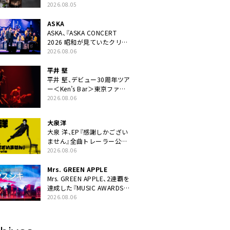
ニット・TAKARAがデビュー
2026.08.05
ASKA
ASKA、『ASKA CONCERT
2026 昭和が見ていたクリス
マス!? 』発売＆上映決定
2026.08.06
平井 堅
平井 堅、デビュー30周年ツア
ー＜Ken’s Bar＞東京ファイ
ナル公演の映像商品化決定。
2026.08.06
ブックレットには平井堅のメ
ッセージ掲載も
大泉洋
大泉 洋、EP『感謝しかござい
ません』全曲トレーラー公
開。幾田りら書き下ろし曲や
2026.08.06
ジャズピアニスト・小曽根真
による提供曲のレコーディン
Mrs. GREEN APPLE
グ映像の一部解禁も
Mrs. GREEN APPLE、2連覇を
達成した『MUSIC AWARDS
JAPAN 2026』での「クスシ
2026.08.06
キ」ライブパフォーマンスを
YouTube公開