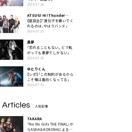
2026.07.26
ATSUGI Hi！Thunder
Rock Festival
【座談会】「遺伝子を継いでく
れるのは、やはりバンド」
2026.07.25
黒夢
「恐れることもない。どう転
がっても黒夢でしかない」
2026.07.25
ゆとりくん
【レポ】「この制約があるから
こそ俺は面白くなってる」
2026.07.23
 Articles
人気記事
TAKARA
『No No Girls THE FINAL』か
らASHA＆KOKONAによるユ