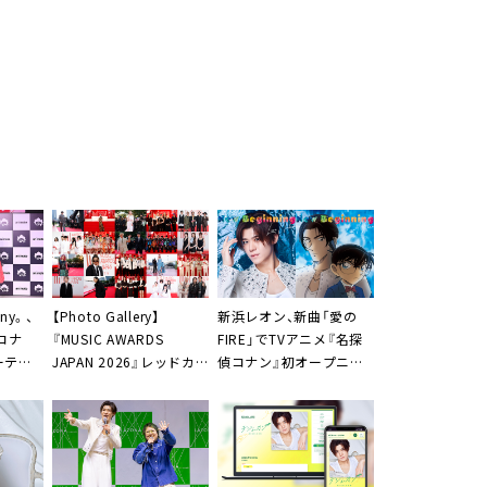
ny。、
【Photo Gallery】
新浜レオン、新曲「愛の
コナ
『MUSIC AWARDS
FIRE」でTVアニメ『名探
ーティ
JAPAN 2026』レッドカ
偵コナン』初オープニン
に江戸
ーペットに降り立った67
グテーマに決定「身の引
組の全画像公開
き締まる思いです」