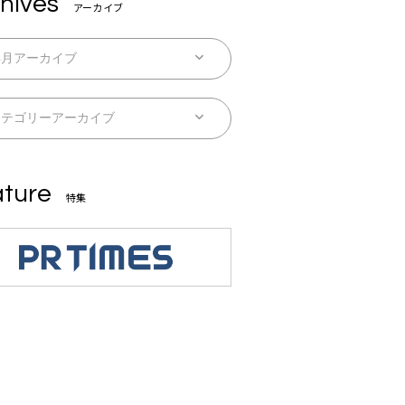
hives
アーカイブ
ture
特集