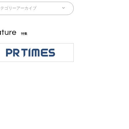
ture
特集