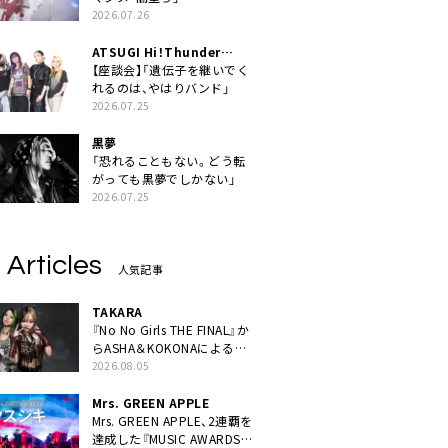
2026.07.26
ATSUGI Hi！Thunder
Rock Festival
【座談会】「遺伝子を継いでく
れるのは、やはりバンド」
2026.07.25
黒夢
「恐れることもない。どう転
がっても黒夢でしかない」
2026.07.25
 Articles
人気記事
TAKARA
『No No Girls THE FINAL』か
らASHA＆KOKONAによるユ
ニット・TAKARAがデビュー
2026.08.05
Mrs. GREEN APPLE
Mrs. GREEN APPLE、2連覇を
達成した『MUSIC AWARDS