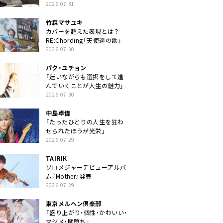
クトに」
2026.07.31
竹森マサユキ
カバーを超えた表現とは？
RE:Chording「天使達の歌」
2026.07.30
パク・ユチョン
「迷いながらも選択をして進
んでいくことが人生の魅力」
2026.07.30
中島卓偉
「たったひとりの人生を狂わ
せられたほうが光栄」
2026.07.29
TAIRIK
ソロメジャーデビューアルバ
ム『Mother』発売
2026.07.29
東京メルヘン倶楽部
「盛り上がり・個性・かわいい・
マジメ・闇堕ち」