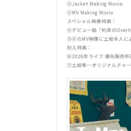
②Jacket Making Movie
③MV Making Movie
スペシャル映像特典：
④デビュー曲「約束のOvertur
⑤④のMV映像に土岐本人に
封入特典：
⑥2026年ライブ 優先販売
⑦土岐隼一オリジナルチャ