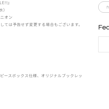
E!!』
（水）
ャニオン
ましては予告せず変更する場合もございます。
Fea
）
ンピースボックス仕様、オリジナルブックレッ