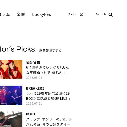
コラム
楽器
LuckyFes
Social
Search
tor’s Picks
編集部おすすめ
仙台貨物
約2年半ぶりシングル「みん
な笑顔ぬさせであげだい」
2026.08.05
BREAKERZ
【レポ】19周年記念公演＜19
BOX＞に軌跡と加速「I.K.Z.」
2026.07.31
IKUO
スラップ・オンリーの3rdアル
バム発売「今の自分をダイレ