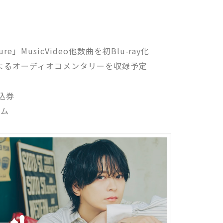
e」MusicVideo他数曲を初Blu-ray化
よるオーディオコメンタリーを収録予定
申込券
ーム