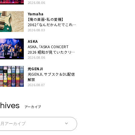
JAPAN 2026』での「クスシ
2026.08.06
キ」ライブパフォーマンスを
YouTube公開
Yamaha
【俺の楽器・私の愛機】
2062「なんだかんだでこれが
1番」
2026.08.03
ASKA
ASKA、『ASKA CONCERT
2026 昭和が見ていたクリス
マス!? 』発売＆上映決定
2026.08.06
光GENJI
光GENJI、サブスク＆DL配信
解禁
2026.08.07
hives
アーカイブ