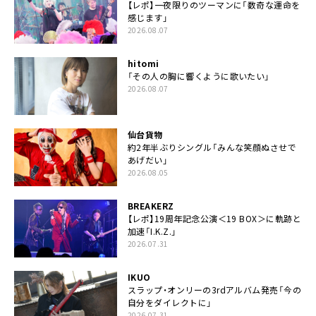
【レポ】一夜限りのツーマンに「数奇な運命を
感じます」
2026.08.07
hitomi
「その人の胸に響くように歌いたい」
2026.08.07
仙台貨物
約2年半ぶりシングル「みんな笑顔ぬさせで
あげだい」
2026.08.05
BREAKERZ
【レポ】19周年記念公演＜19 BOX＞に軌跡と
加速「I.K.Z.」
2026.07.31
IKUO
スラップ・オンリーの3rdアルバム発売「今の
自分をダイレクトに」
2026.07.31