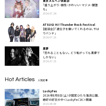
東京メルヘン倶楽部
「盛り上がり・個性・かわいい・マジメ・闇堕
ち」
2026.07.26
ATSUGI Hi！Thunder Rock Festival
【座談会】「遺伝子を継いでくれるのは、やは
りバンド」
2026.07.25
黒夢
「恐れることもない。どう転がっても黒夢で
しかない」
2026.07.25
Hot Articles
人気記事
LuckyFes
2026年8月8日（土）＠国営ひたち海浜公園、
絶好の好天の中＜LuckyFes’26＞開幕
2026.08.08