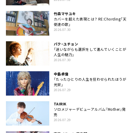
竹森マサユキ
カバーを超えた表現とは？ RE:Chording「天
使達の歌」
2026.07.30
パク・ユチョン
「迷いながらも選択をして進んでいくことが
人生の魅力」
2026.07.30
中島卓偉
「たったひとりの人生を狂わせられたほうが
光栄」
2026.07.29
TAIRIK
ソロメジャーデビューアルバム『Mother』発
売
2026.07.29