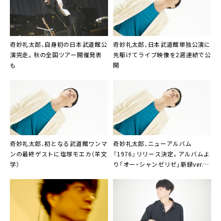
奇妙礼太郎、自身初の日本武道館公
奇妙礼太郎、日本武道館単独公演に
演完走。秋の全国ツアー開催発表
先駆けてライブ映像を2週連続で公
も
開
奇妙礼太郎、初となる武道館ワンマ
奇妙礼太郎、ニューアルバム
ンの最終ゲストに塩塚モエカ（羊文
『1976』リリース決定。アルバムよ
学）
り「オー・シャンゼリゼ」新録ver.先
行配信＆武道館公演の第1弾ゲスト
発表も