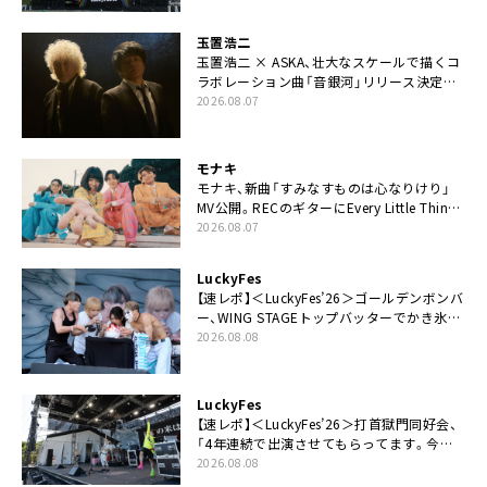
玉置浩二
玉置浩二 × ASKA、壮大なスケールで描くコ
ラボレーション曲「音銀河」リリース決定。
カップリングには新曲「命の宿り」収録も
2026.08.07
モナキ
モナキ、新曲「すみなすものは心なりけり」
MV公開。RECのギターにEvery Little Thing・
伊藤一朗参加も
2026.08.07
LuckyFes
【速レポ】＜LuckyFes’26＞ゴールデンボンバ
ー、WING STAGEトップバッターでかき氷爆
食いや瓦割り「みなさん完璧です！」
2026.08.08
LuckyFes
【速レポ】＜LuckyFes’26＞打首獄門同好会、
「4年連続で出演させてもらってます。今日
もとびっきり暑いですね」
2026.08.08