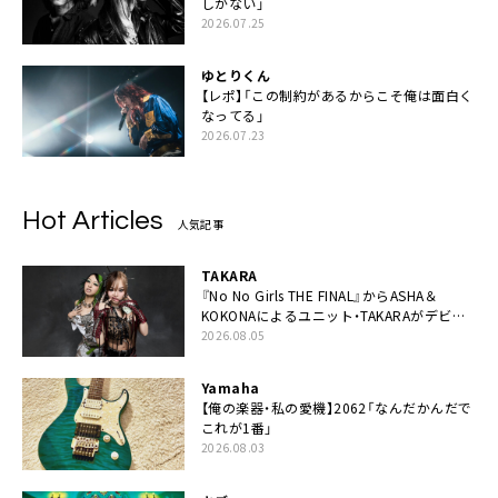
しかない」
2026.07.25
ゆとりくん
【レポ】「この制約があるからこそ俺は面白く
なってる」
2026.07.23
Hot Articles
人気記事
TAKARA
『No No Girls THE FINAL』からASHA＆
KOKONAによるユニット・TAKARAがデビュ
ー
2026.08.05
Yamaha
【俺の楽器・私の愛機】2062「なんだかんだで
これが1番」
2026.08.03