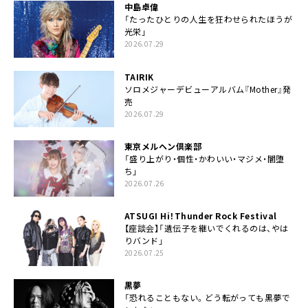
中島卓偉
「たったひとりの人生を狂わせられたほうが
光栄」
2026.07.29
TAIRIK
ソロメジャーデビューアルバム『Mother』発
売
2026.07.29
東京メルヘン倶楽部
「盛り上がり・個性・かわいい・マジメ・闇堕
ち」
2026.07.26
ATSUGI Hi！Thunder Rock Festival
【座談会】「遺伝子を継いでくれるのは、やは
りバンド」
2026.07.25
黒夢
「恐れることもない。どう転がっても黒夢で