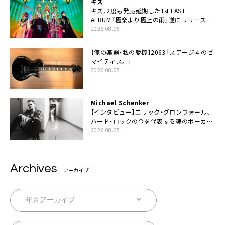
キズ
キズ、2度も発売延期した1st LAST
ALBUM『極楽より極上の雨』遂にリリース。
収録曲「はじまり」MV公開
2026.08.05
【俺の楽器・私の愛機】2063「ステージ４のゼ
マイティス。」
2026.08.05
Michael Schenker
【インタビュー】エリック・グロンウォール、
ハード・ロックの今を代表する魂のボーカリ
スト来日決定
2026.08.05
Archives
アーカイブ