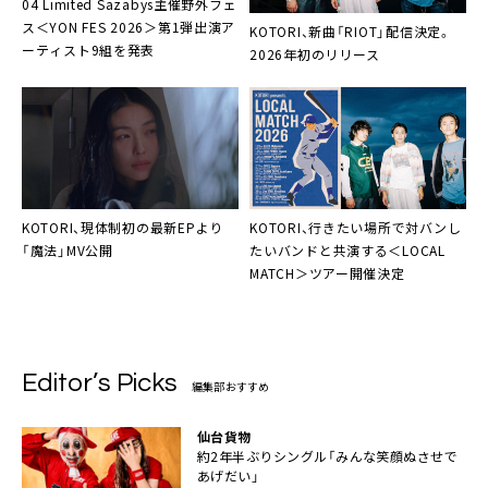
04 Limited Sazabys主催野外フェ
ス＜YON FES 2026＞第1弾出演ア
KOTORI、新曲「RIOT」配信決定。
ーティスト9組を発表
2026年初のリリース
KOTORI、現体制初の最新EPより
KOTORI、行きたい場所で対バンし
「魔法」MV公開
たいバンドと共演する＜LOCAL
MATCH＞ツアー開催決定
Editor’s Picks
編集部おすすめ
仙台貨物
約2年半ぶりシングル「みんな笑顔ぬさせで
あげだい」