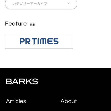
Feature
特集
Articles
About