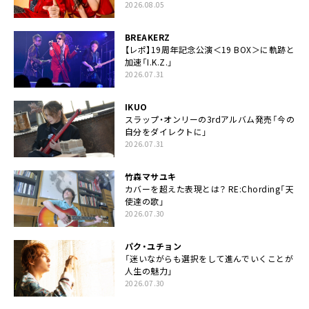
2026.08.05
BREAKERZ
【レポ】19周年記念公演＜19 BOX＞に軌跡と
加速「I.K.Z.」
2026.07.31
IKUO
スラップ・オンリーの3rdアルバム発売「今の
自分をダイレクトに」
2026.07.31
竹森マサユキ
カバーを超えた表現とは？ RE:Chording「天
使達の歌」
2026.07.30
パク・ユチョン
「迷いながらも選択をして進んでいくことが
人生の魅力」
2026.07.30