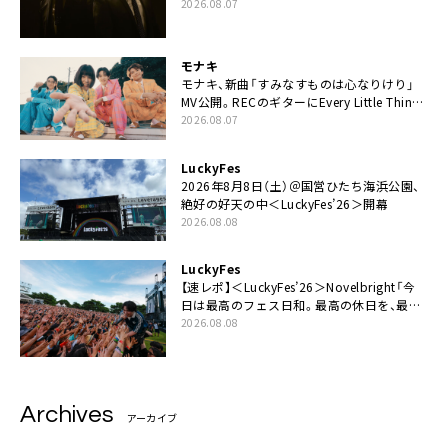
カップリングには新曲「命の宿り」収録も
2026.08.07
モナキ
モナキ、新曲「すみなすものは心なりけり」
MV公開。RECのギターにEvery Little Thing・
伊藤一朗参加も
2026.08.07
LuckyFes
2026年8月8日（土）＠国営ひたち海浜公園、
絶好の好天の中＜LuckyFes’26＞開幕
2026.08.08
LuckyFes
【速レポ】＜LuckyFes’26＞Novelbright「今
日は最高のフェス日和。最高の休日を、最高
の夏休みを作っていきたい」
2026.08.08
Archives
アーカイブ