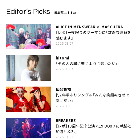
Editor’s Picks
編集部おすすめ
ALICE IN MENSWEAR × MASCHERA
【レポ】一夜限りのツーマンに「数奇な運命を
感じます」
2026.08.07
hitomi
「その人の胸に響くように歌いたい」
2026.08.07
仙台貨物
約2年半ぶりシングル「みんな笑顔ぬさせで
あげだい」
2026.08.05
BREAKERZ
【レポ】19周年記念公演＜19 BOX＞に軌跡と
加速「I.K.Z.」
2026.07.31