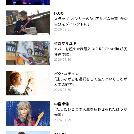
IKUO
スラップ・オンリーの3rdアルバム発売「今の
自分をダイレクトに」
2026.07.31
竹森マサユキ
カバーを超えた表現とは？ RE:Chording「天
使達の歌」
2026.07.30
パク・ユチョン
「迷いながらも選択をして進んでいくことが
人生の魅力」
2026.07.30
中島卓偉
「たったひとりの人生を狂わせられたほうが
光栄」
2026.07.29
TAIRIK