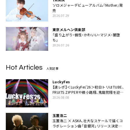
ソロメジャーデビューアルバム『Mother』発
売
2026.07.29
東京メルヘン倶楽部
「盛り上がり・個性・かわいい・マジメ・闇堕
ち」
2026.07.26
Hot Articles
人気記事
LuckyFes
【速レポ】＜LuckyFes’26＞初日トリはTUBE、
FRUITS ZIPPERや綾小路翔、鬼龍院翔を迎え
た豪華コラボも「知ってたらぜひ一緒に歌っ
2026.08.08
てちょうだい」
玉置浩二
玉置浩二 × ASKA、壮大なスケールで描くコ
ラボレーション曲「音銀河」リリース決定。