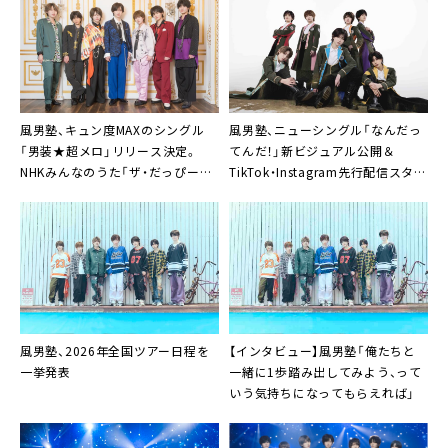
風男塾、キュン度MAXのシングル
風男塾、ニューシングル「なんだっ
「男装★超メロ」リリース決定。
てんだ！」新ビジュアル公開＆
NHKみんなのうた「ザ・だっぴー
TikTok・Instagram先行配信スター
ず」収録も
ト
風男塾、2026年全国ツアー日程を
【インタビュー】風男塾「俺たちと
一挙発表
一緒に1歩踏み出してみよう、って
いう気持ちになってもらえれば」