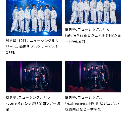
風男塾、ニューシングル「To
Future Me」新ビジュアル＆MVショ
風男塾、10月にニューシングルリ
ートver.公開
リース。動画サブスクサービスも
OPEN
風男塾、ニューシングル「To
風男塾、ニューシングル
Future Me」ひっさげ全国ツアー決
「exdreamers」MV・新ビジュアル・
定
収録内容など一挙解禁