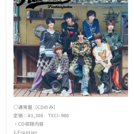
○通常盤［CDのみ］
定価：¥1,300 TECI-980
・CD収録内容
1.Frontier