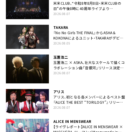
米米CLUB、“令和8年8月8日・米米CLUBの
日”の午後8時に40周年ライブより
「FANtachy medley」を88年限定公開
2026.08.07
TAKARA
『No No Girls THE FINAL』からASHA＆
KOKONAによるユニット・TAKARAがデビュ
ー
2026.08.05
玉置浩二
玉置浩二 × ASKA、壮大なスケールで描くコ
ラボレーション曲「音銀河」リリース決定。
カップリングには新曲「命の宿り」収録も
2026.08.07
アリス
アリス、初となる各メンバーによるベスト盤
『ALICE THE BEST “TORILOGY”』リリース
決定
2026.08.07
ALICE IN MENSWEAR
【ライヴレポート】ALICE IN MENSWEAR ×
MASCHERA、ツーマン＜Masquerade in