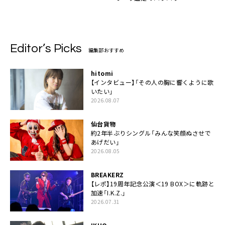
Editor’s Picks
編集部おすすめ
hitomi
【インタビュー】「その人の胸に響くように歌
いたい」
2026.08.07
仙台貨物
約2年半ぶりシングル「みんな笑顔ぬさせで
あげだい」
2026.08.05
BREAKERZ
【レポ】19周年記念公演＜19 BOX＞に軌跡と
加速「I.K.Z.」
2026.07.31