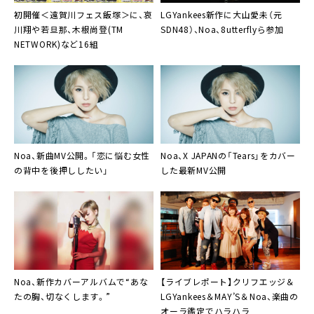
初開催
＜遠賀川フェス飯塚＞
に、哀
LGYankees
新作に
大山愛未
（元
川翔や若旦那、木根尚登(TM
SDN48
）、
Noa
、
8utterfly
ら参加
NETWORK)など16組
Noa
、新曲MV公開。「恋に悩む女性
Noa
、
X JAPAN
の「Tears」をカバー
の背中を後押ししたい」
した最新MV公開
Noa
、新作カバーアルバムで“あな
【ライブレポート】
クリフエッジ
＆
たの胸、切なくします。”
LGYankees
＆
MAY’S
＆
Noa
、楽曲の
オーラ鑑定でハラハラ