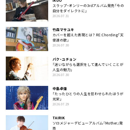
IKUO
スラップ・オンリーの3rdアルバム発売「今の
自分をダイレクトに」
2026.07.31
竹森マサユキ
カバーを超えた表現とは？ RE:Chording「天
使達の歌」
2026.07.30
パク・ユチョン
「迷いながらも選択をして進んでいくことが
人生の魅力」
2026.07.30
中島卓偉
「たったひとりの人生を狂わせられたほうが
光栄」
2026.07.29
TAIRIK
ソロメジャーデビューアルバム『Mother』発
売