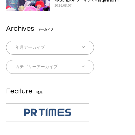
Wonderland＞に一夜限り豪華共演と14年
2026.08.07
ぶり帰還「数奇な運命を感じます」
Archives
アーカイブ
Feature
特集