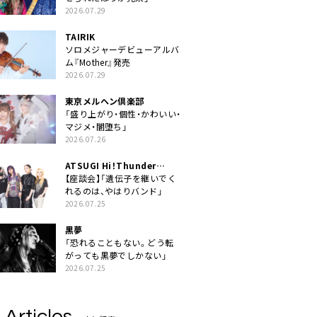
2026.07.29
TAIRIK
ソロメジャーデビューアルバ
ム『Mother』発売
2026.07.29
東京メルヘン倶楽部
「盛り上がり・個性・かわいい・
マジメ・闇堕ち」
2026.07.26
ATSUGI Hi！Thunder
Rock Festival
【座談会】「遺伝子を継いでく
れるのは、やはりバンド」
2026.07.25
黒夢
「恐れることもない。どう転
がっても黒夢でしかない」
2026.07.25
 Articles