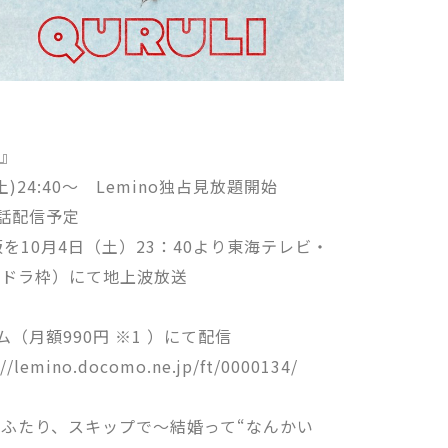
で』
土)24:40～ Lemino独占見放題開始
新話配信予定
を10月4日（土）23：40より東海テレビ・
土ドラ枠）にて地上波放送
ム（月額990円 ※1 ）にて配信
emino.docomo.ne.jp/ft/0000134/
ふたり、スキップで～結婚って“なんかい