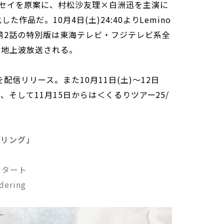
セイを原案に、村松沙友理×白洲迅を主演に
た作品だ。10月4日(土)24:40よりLemino
第2話の特別版は東海テレビ・フジテレビ系全
0に地上波放送される。
配信リリース。また10月11日(土)～12日
＞、そして11月15日からは＜くるりツアー25/
。
ダリング」
スタート
dering