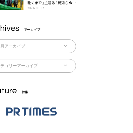
乾くまで』主題歌「見知らぬ
糸」本日配信。ドラマとのSP
2026.08.07
コラボムービー公開も
hives
アーカイブ
ture
特集