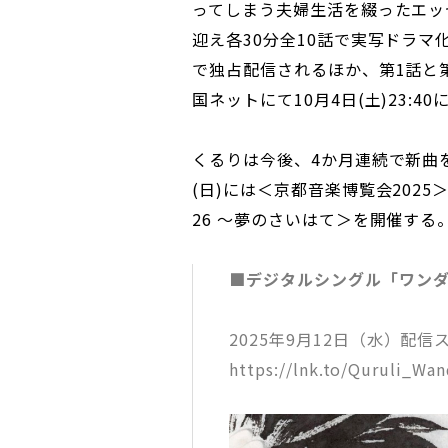
ってしまう夫婦生活を綴ったエッ
迎え各30分全10話で実写ドラマ化し
で独占配信されるほか、第1話と
国ネットにて10月4日(土)23:4
くるりは今後、4か月連続で新曲を
(日)には＜京都音楽博覧会2025
26 ～夢のさいはて＞を開催する
■デジタルシングル「ワン
2025年9月12日（水）配信
https://lnk.to/Quruli_Wan