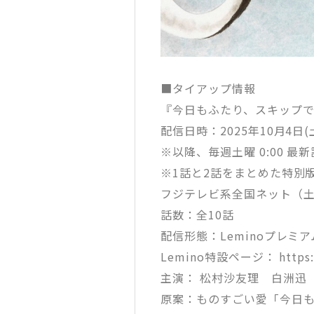
■タイアップ情報
『今日もふたり、スキップ
配信日時：2025年10月4日(
※以降、毎週土曜 0:00 最
※1話と2話をまとめた特別版
フジテレビ系全国ネット（
話数：全10話
配信形態：Leminoプレミア
Lemino特設ページ： https://l
主演： 松村沙友理 白洲迅
原案：ものすごい愛「今日も