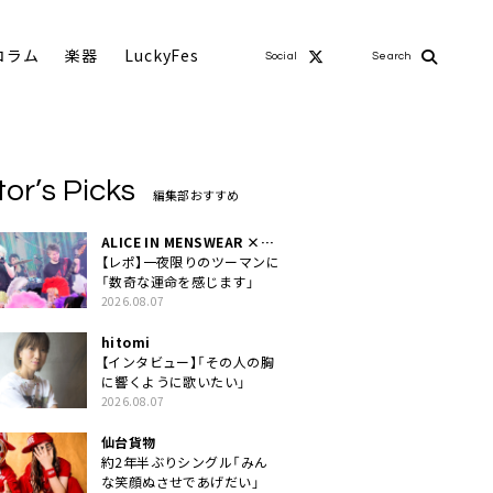
コラム
楽器
LuckyFes
Social
Search
tor’s Picks
編集部おすすめ
ALICE IN MENSWEAR ×
MASCHERA
【レポ】一夜限りのツーマンに
「数奇な運命を感じます」
2026.08.07
hitomi
【インタビュー】「その人の胸
に響くように歌いたい」
2026.08.07
仙台貨物
約2年半ぶりシングル「みん
な笑顔ぬさせであげだい」