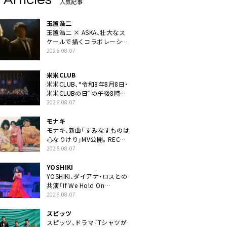
人気記事
玉置浩二
玉置浩二 × ASKA、壮大なス
ケールで描くコラボレーショ
ン曲「音銀河」リリース決定。
2026.08.07
カップリングには新曲「命の
宿り」収録も
米米CLUB
米米CLUB、“令和8年8月8日・
米米CLUBの日”の午後8時に
40周年ライブより「FANtachy
2026.08.07
medley」を88年限定公開
モナキ
モナキ、新曲「すみなすものは
心なりけり」MV公開。RECの
ギターにEvery Little Thing・
2026.08.07
伊藤一朗参加も
YOSHIKI
YOSHIKI、ダイアナ・ロスとの
共演「If We Hold On
Together」ライブ映像公開
2026.08.07
スピッツ
スピッツ、ドラマ『Tシャツが