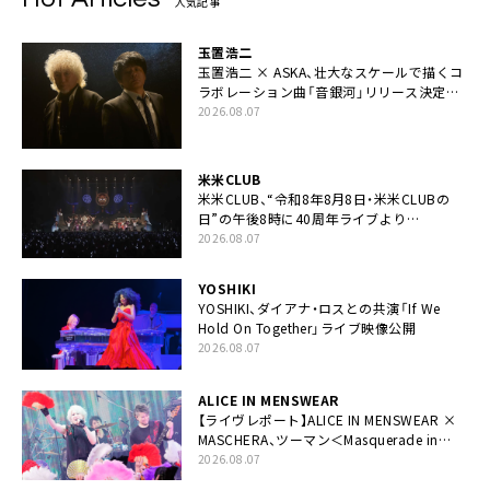
人気記事
玉置浩二
玉置浩二 × ASKA、壮大なスケールで描くコ
ラボレーション曲「音銀河」リリース決定。
カップリングには新曲「命の宿り」収録も
2026.08.07
米米CLUB
米米CLUB、“令和8年8月8日・米米CLUBの
日”の午後8時に40周年ライブより
「FANtachy medley」を88年限定公開
2026.08.07
YOSHIKI
YOSHIKI、ダイアナ・ロスとの共演「If We
Hold On Together」ライブ映像公開
2026.08.07
ALICE IN MENSWEAR
【ライヴレポート】ALICE IN MENSWEAR ×
MASCHERA、ツーマン＜Masquerade in
Wonderland＞に一夜限り豪華共演と14年
2026.08.07
ぶり帰還「数奇な運命を感じます」