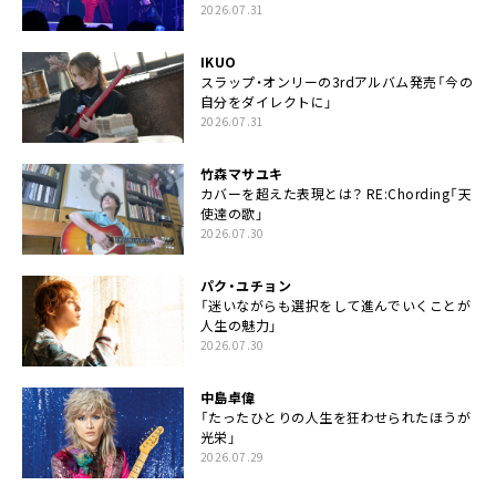
2026.07.31
IKUO
スラップ・オンリーの3rdアルバム発売「今の
自分をダイレクトに」
2026.07.31
竹森マサユキ
カバーを超えた表現とは？ RE:Chording「天
使達の歌」
2026.07.30
パク・ユチョン
「迷いながらも選択をして進んでいくことが
人生の魅力」
2026.07.30
中島卓偉
「たったひとりの人生を狂わせられたほうが
光栄」
2026.07.29