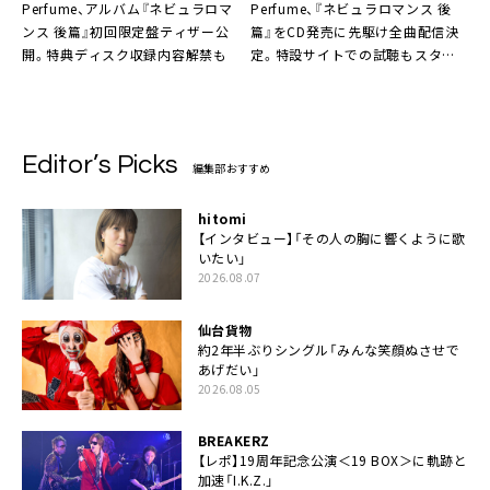
Perfume、アルバム『ネビュラロマ
Perfume、『ネビュラロマンス 後
ンス 後篇』初回限定盤ティザー公
篇』をCD発売に先駆け全曲配信決
開。特典ディスク収録内容解禁も
定。特設サイトでの試聴もスター
ト
Editor’s Picks
編集部おすすめ
hitomi
【インタビュー】「その人の胸に響くように歌
いたい」
2026.08.07
仙台貨物
約2年半ぶりシングル「みんな笑顔ぬさせで
あげだい」
2026.08.05
BREAKERZ
【レポ】19周年記念公演＜19 BOX＞に軌跡と
加速「I.K.Z.」