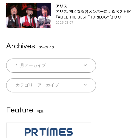
アリス
アリス、初となる各メンバーによるベスト盤
『ALICE THE BEST “TORILOGY”』リリース
決定
2026.08.07
Archives
アーカイブ
Feature
特集