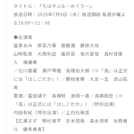
タイトル：『ちはやふる－めぐり－』
放送日時：2025年7月9日（水）放送開始 毎週水曜よ
る10:00～11：00
◆出演者
當真あみ 原菜乃華 齋藤潤 藤原大祐
山時聡真 大西利空 嵐莉菜 坂元愛登 高村佳偉
人 橘優輝
／石川雷蔵 瀬⼾琴楓 高橋佑大朗（※「高」は正式
には「はしごだか」）／藤枝喜輝 大友一生 漆山拓
実
要潤／富田靖子 高橋努 波岡一喜／高嶋政宏（※
「高」は正式には「はしごだか」）（特別出演）
内田有紀（特別出演）／上白石萌音
【広瀬すず 野村周平 矢本悠馬 森永悠希 佐野勇
斗 優希美青】