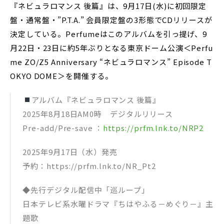
『ネビュラロマンス 後篇』は、9月17日(水)に初回限定
盤・通常盤・”P.T.A.” 会員限定盤の3形態でCDリリースが
決定している。Perfumeはこのアルバムを引っ提げ、9
月22日・23日に約5年ぶりとなる東京ドーム公演＜Perfu
me ZO/Z5 Anniversary “ネビュラロマンス” Episode T
OKYO DOME＞を開催する。
アルバム『ネビュラロマンス 後篇』
2025年8月18日AM0時 デジタルリリース
Pre-add/Pre-save ：
https://prfm.lnk.to/NRP2
2025年9月17日（水）発売
予約：https://prfm.lnk.to/NR_Pt2
◆先行デジタル配信中「巡ループ」
日本テレビ系水曜ドラマ『ちはやふる－めぐり－』主
題歌