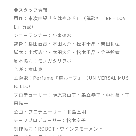
◆スタッフ情報
原作：末次由紀『ちはやふる』（講談社「BE・LOV
E」所載）
ショーランナー：小泉徳宏
監督：藤田直哉・本田大介・松本千晶・吉田和弘
脚本：小坂志宝・本田大介・松本千晶・金子鈴幸
脚本協力：モノガタリラボ
音楽：横山克
主題歌：Perfume『巡ループ』 （UNIVERSAL MUS
IC LLC）
プロデューサー：榊原真由子・巣立恭平・中村薫・平
田光一
企画・プロデューサー：北島直明
チーフプロデューサー：松本京子
制作協力：ROBOT・ウインズモーメント