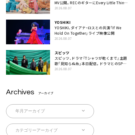
MV公開。RECのギターにEvery Little Thing・
伊藤一朗参加も
2026.08.07
YOSHIKI
YOSHIKI、ダイアナ・ロスとの共演「If We
Hold On Together」ライブ映像公開
2026.08.07
スピッツ
スピッツ、ドラマ『Tシャツが乾くまで』主題
歌「見知らぬ糸」本日配信。ドラマとのSPコ
ラボムービー公開も
2026.08.07
Archives
アーカイブ