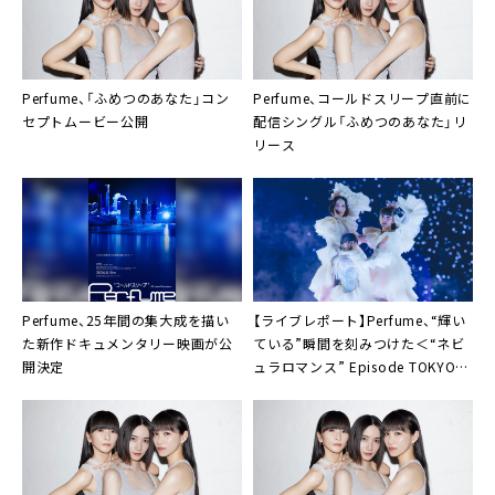
Perfume、「ふめつのあなた」コン
Perfume、コールドスリープ直前に
セプトムービー公開
配信シングル「ふめつのあなた」リ
リース
Perfume、25年間の集大成を描い
【ライブレポート】Perfume、“輝い
た新作ドキュメンタリー映画が公
ている”瞬間を刻みつけた＜“ネビ
開決定
ュラロマンス” Episode TOKYO
DOME＞