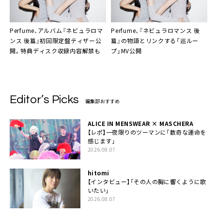
Perfume、アルバム『ネビュラロマ
Perfume、『ネビュラロマンス 後
ンス 後篇』初回限定盤ティザー公
篇』の物語とリンクする「巡ルー
開。特典ディスク収録内容解禁も
プ」MV公開
Editor’s Picks
編集部おすすめ
ALICE IN MENSWEAR × MASCHERA
【レポ】一夜限りのツーマンに「数奇な運命を
感じます」
2026.08.07
hitomi
【インタビュー】「その人の胸に響くように歌
いたい」
2026.08.07