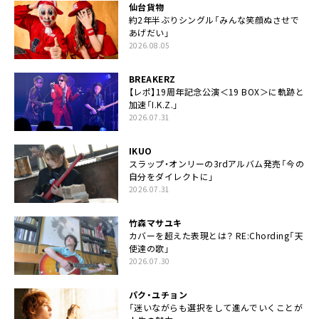
仙台貨物
約2年半ぶりシングル「みんな笑顔ぬさせで
あげだい」
2026.08.05
BREAKERZ
【レポ】19周年記念公演＜19 BOX＞に軌跡と
加速「I.K.Z.」
2026.07.31
IKUO
スラップ・オンリーの3rdアルバム発売「今の
自分をダイレクトに」
2026.07.31
竹森マサユキ
カバーを超えた表現とは？ RE:Chording「天
使達の歌」
2026.07.30
パク・ユチョン
「迷いながらも選択をして進んでいくことが