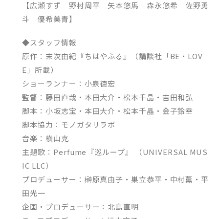
【広瀬すず 野村周平 矢本悠馬 森永悠希 佐野勇
斗 優希美青】
◆スタッフ情報
原作：末次由紀『ちはやふる』（講談社「BE・LOV
E」所載）
ショーランナー：小泉徳宏
監督：藤田直哉・本田大介・松本千晶・吉田和弘
脚本：小坂志宝・本田大介・松本千晶・金子鈴幸
脚本協力：モノガタリラボ
音楽：横山克
主題歌：Perfume『巡ループ』 （UNIVERSAL MUS
IC LLC）
プロデューサー：榊原真由子・巣立恭平・中村薫・平
田光一
企画・プロデューサー：北島直明