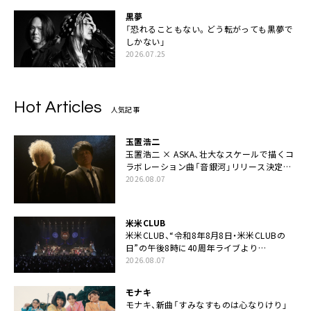
黒夢
「恐れることもない。どう転がっても黒夢で
しかない」
2026.07.25
Hot Articles
人気記事
玉置浩二
玉置浩二 × ASKA、壮大なスケールで描くコ
ラボレーション曲「音銀河」リリース決定。
カップリングには新曲「命の宿り」収録も
2026.08.07
米米CLUB
米米CLUB、“令和8年8月8日・米米CLUBの
日”の午後8時に40周年ライブより
「FANtachy medley」を88年限定公開
2026.08.07
モナキ
モナキ、新曲「すみなすものは心なりけり」