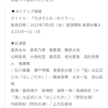
タイアップ情報
タイトル：『ちはやふる－めぐり－』
放送日時：2025年7月9日（水）放送開始 毎週水曜よ
る10:00～11：00
◆出演者
當真あみ 原菜乃華 齋藤潤 藤原大祐
山時聡真 大西利空 嵐莉菜 坂元愛登 高村佳偉
人 橘優輝
／石川雷蔵 瀬⼾琴楓 高橋佑大朗（※「高」は正式
には「はしごだか」）／藤枝喜輝 大友一生 漆山拓
実
要潤／富田靖子 高橋努 波岡一喜／高嶋政宏（※
「高」は正式には「はしごだか」）（特別出演）
内田有紀（特別出演）／上白石萌音