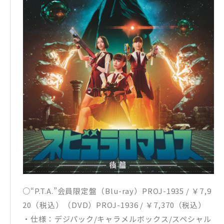
○“P.T.A.”会員限定盤（Blu-ray）PROJ-1935 / ￥7,9
20（税込）（DVD）PROJ-1936 / ￥7,370（税込）
・仕様：デジパック/キャラメルボックス/スペシャル