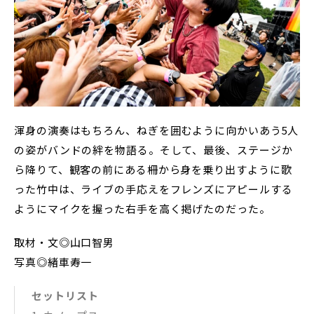
渾身の演奏はもちろん、ねぎを囲むように向かいあう5人
の姿がバンドの絆を物語る。そして、最後、ステージか
ら降りて、観客の前にある柵から身を乗り出すように歌
った竹中は、ライブの手応えをフレンズにアピールする
ようにマイクを握った右手を高く掲げたのだった。
取材・文◎山口智男
写真◎緖車寿一
セットリスト