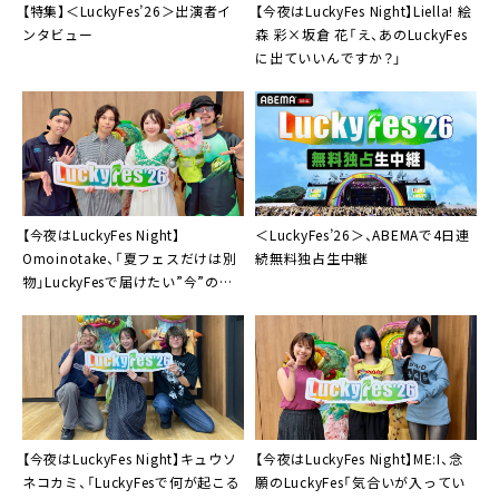
【特集】＜LuckyFes’26＞出演者イ
【今夜はLuckyFes Night】Liella! 絵
ンタビュー
森 彩×坂倉 花「え、あのLuckyFes
に出ていいんですか？」
【今夜はLuckyFes Night】
＜LuckyFes’26＞、ABEMAで4日連
Omoinotake、「夏フェスだけは別
続無料独占生中継
物」LuckyFesで届けたい”今”のラ
イブ
【今夜はLuckyFes Night】キュウソ
【今夜はLuckyFes Night】ME:I、念
ネコカミ、「LuckyFesで何が起こる
願のLuckyFes「気合いが入ってい