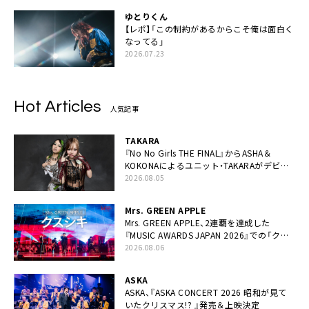
ゆとりくん
【レポ】「この制約があるからこそ俺は面白く
なってる」
2026.07.23
Hot Articles
人気記事
TAKARA
『No No Girls THE FINAL』からASHA＆
KOKONAによるユニット・TAKARAがデビュ
ー
2026.08.05
Mrs. GREEN APPLE
Mrs. GREEN APPLE、2連覇を達成した
『MUSIC AWARDS JAPAN 2026』での「クス
シキ」ライブパフォーマンスをYouTube公開
2026.08.06
ASKA
ASKA、『ASKA CONCERT 2026 昭和が見て
いたクリスマス!? 』発売＆上映決定