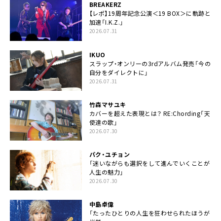
BREAKERZ
【レポ】19周年記念公演＜19 BOX＞に軌跡と
加速「I.K.Z.」
2026.07.31
IKUO
スラップ・オンリーの3rdアルバム発売「今の
自分をダイレクトに」
2026.07.31
竹森マサユキ
カバーを超えた表現とは？ RE:Chording「天
使達の歌」
2026.07.30
パク・ユチョン
「迷いながらも選択をして進んでいくことが
人生の魅力」
2026.07.30
中島卓偉
「たったひとりの人生を狂わせられたほうが