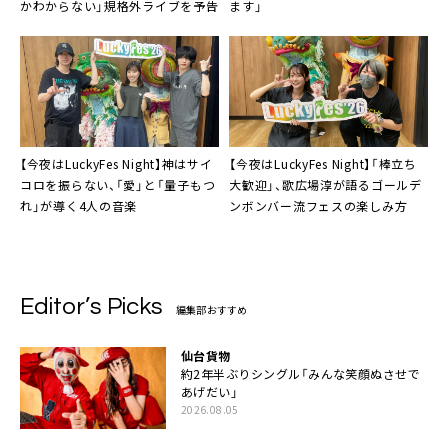
かわからない」規格外ライブを予告
ます」
【今夜はLuckyFes Night】神はサイ
【今夜はLuckyFes Night】「棒立ち
コロを振らない、「愛」と「量子もつ
大歓迎」、歌広場淳が語るゴールデ
れ」が導く4人の音楽
ンボンバー流フェスの楽しみ方
Editor’s Picks
編集部おすすめ
仙台貨物
約2年半ぶりシングル「みんな笑顔ぬさせで
あげだい」
2026.08.05