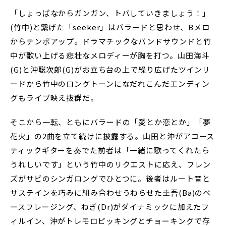
「しょっぱなからガンガン、トバしていきましょう！」
(竹中)と繋げた「seeker」はバラードと思わせ、Bメロ
からテンポアップ。ドラマチックなバンドサウンドと竹
中が歌い上げる悲壮なメロディーが胸を打つ。山田海斗
(G)と沖聡次郎(G)がお立ち台の上で繰り広げたツインリ
ードから竹中のロングトーンになだれこんだエンディン
グもライブ映え抜群だ。
そこから一転、ともにバラードの「愛とか恋とか」「夢
花火」の2曲を立て続けに披露する。山田と沖がアコース
ティックギターを奏でた前者は「一緒に歌ってくれたら
うれしいです」という竹中のリクエストに応え、フレン
ズがサビのシンガロングでひとつに。後者はルート音と
サステインを巧みに組み合わせうねらせた圭吾(Ba)のベ
ースフレージング、ねぎ(Dr)がダイナミックに加えたフ
ィルイン、沖がトレモロピッキングとチョーキングで存