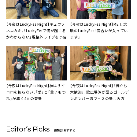
【今夜はLuckyFes Night】キュウソ
【今夜はLuckyFes Night】ME:I、念
ネコカミ、「LuckyFesで何が起こる
願のLuckyFes「気合いが入ってい
かわからない」規格外ライブを予告
ます」
【今夜はLuckyFes Night】神はサイ
【今夜はLuckyFes Night】「棒立ち
コロを振らない、「愛」と「量子もつ
大歓迎」、歌広場淳が語るゴールデ
れ」が導く4人の音楽
ンボンバー流フェスの楽しみ方
Editor’s Picks
編集部おすすめ