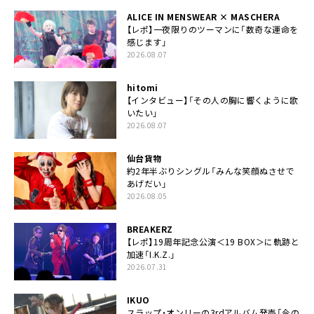
ALICE IN MENSWEAR × MASCHERA
【レポ】一夜限りのツーマンに「数奇な運命を
感じます」
2026.08.07
hitomi
【インタビュー】「その人の胸に響くように歌
いたい」
2026.08.07
仙台貨物
約2年半ぶりシングル「みんな笑顔ぬさせで
あげだい」
2026.08.05
BREAKERZ
【レポ】19周年記念公演＜19 BOX＞に軌跡と
加速「I.K.Z.」
2026.07.31
IKUO
スラップ・オンリーの3rdアルバム発売「今の