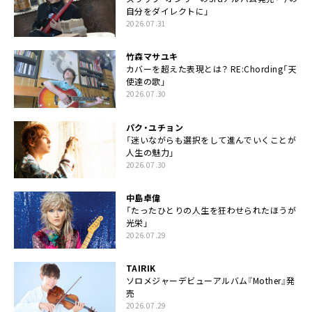
自分をダイレクトに」
2026.07.31
竹森マサユキ
カバーを超えた表現とは？ RE:Chording「天
使達の歌」
2026.07.30
パク・ユチョン
「迷いながらも選択をして進んでいくことが
人生の魅力」
2026.07.30
中島卓偉
「たったひとりの人生を狂わせられたほうが
光栄」
2026.07.29
TAIRIK
ソロメジャーデビューアルバム『Mother』発
売
2026.07.29