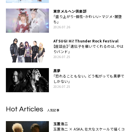
東京メルヘン倶楽部
「盛り上がり・個性・かわいい・マジメ・闇堕
ち」
2026.07.26
ATSUGI Hi！Thunder Rock Festival
【座談会】「遺伝子を継いでくれるのは、やは
りバンド」
2026.07.25
黒夢
「恐れることもない。どう転がっても黒夢で
しかない」
2026.07.25
Hot Articles
人気記事
玉置浩二
玉置浩二 × ASKA、壮大なスケールで描くコ