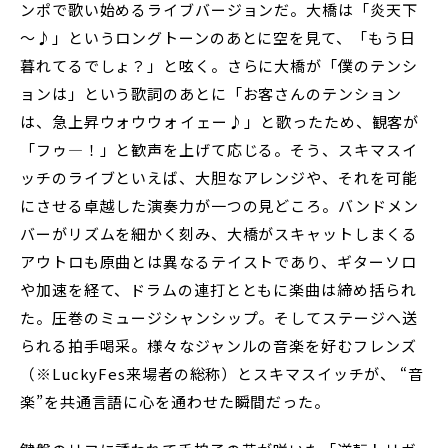
ンポで歌い始めるライブバージョンだ。大橋は「炎天下
～♪」というロングトーンのあとに空を見て、「もう日
暮れてるでしょ？」と呟く。さらに大橋が「僕のテンシ
ョンは」という歌詞のあとに「お客さんのテンション
は、急上昇ウォウウォ――イェー――♪」と歌ったため、観客が
「フゥ―！」と歓声を上げて応じる。そう、スキマスイ
ッチのライブといえば、大胆なアレンジや、それを可能
にさせる卓越した演奏力が一つの見どころ。バンドメン
バーがリズムを細かく刻み、大橋がスキャットしまくる
アウトロも原曲とは異なるテイストであり、ギターソロ
や加速を経て、ドラムの連打とともに楽曲は締め括られ
た。圧巻のミュージシャンシップ。そしてステージへ送
られる拍手喝采。様々なジャンルの音楽を好むフレンズ
（※LuckyFes来場者の総称）とスキマスイッチが、 “音
楽”を共通言語に心を通わせた瞬間だった。