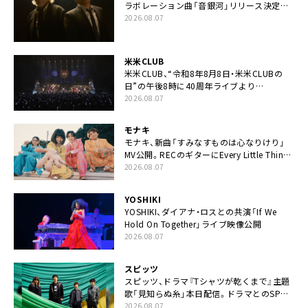
ラボレーション曲「音銀河」リリース決定。
カップリングには新曲「命の宿り」収録も
2026.08.07
米米CLUB
米米CLUB、“令和8年8月8日・米米CLUBの
日”の午後8時に40周年ライブより
「FANtachy medley」を88年限定公開
2026.08.07
モナキ
モナキ、新曲「すみなすものは心なりけり」
MV公開。RECのギターにEvery Little Thing・
伊藤一朗参加も
2026.08.07
YOSHIKI
YOSHIKI、ダイアナ・ロスとの共演「If We
Hold On Together」ライブ映像公開
2026.08.07
スピッツ
スピッツ、ドラマ『Tシャツが乾くまで』主題
歌「見知らぬ糸」本日配信。ドラマとのSPコ
ラボムービー公開も
2026.08.07