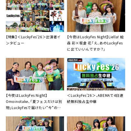
【特集】＜LuckyFes’26＞出演者イ
【今夜はLuckyFes Night】Liella! 絵
ンタビュー
森 彩×坂倉 花「え、あのLuckyFes
に出ていいんですか？」
【今夜はLuckyFes Night】
＜LuckyFes’26＞、ABEMAで4日連
Omoinotake、「夏フェスだけは別
続無料独占生中継
物」LuckyFesで届けたい”今”のラ
イブ