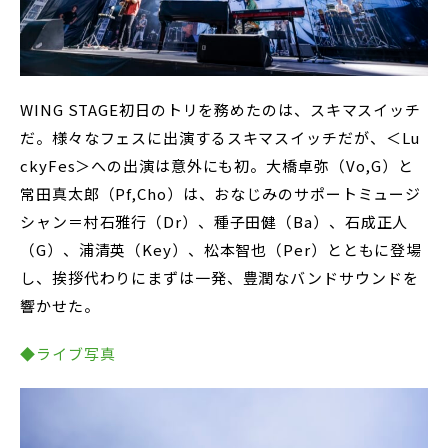
WING STAGE初日のトリを務めたのは、スキマスイッチ
だ。様々なフェスに出演するスキマスイッチだが、＜Lu
ckyFes＞への出演は意外にも初。大橋卓弥（Vo,G）と
常田真太郎（Pf,Cho）は、おなじみのサポートミュージ
シャン＝村石雅行（Dr）、種子田健（Ba）、石成正人
（G）、浦清英（Key）、松本智也（Per）とともに登場
し、挨拶代わりにまずは一発、豊潤なバンドサウンドを
響かせた。
◆ライブ写真