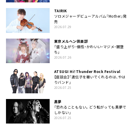
TAIRIK
ソロメジャーデビューアルバム『Mother』発
売
2026.07.29
東京メルヘン倶楽部
「盛り上がり・個性・かわいい・マジメ・闇堕
ち」
2026.07.26
ATSUGI Hi！Thunder Rock Festival
【座談会】「遺伝子を継いでくれるのは、やは
りバンド」
2026.07.25
黒夢
「恐れることもない。どう転がっても黒夢で
しかない」
2026.07.25