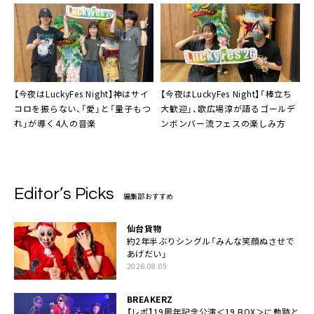
【今夜はLuckyFes Night】神はサイ
【今夜はLuckyFes Night】「棒立ち
コロを振らない、「愛」と「量子もつ
大歓迎」、歌広場淳が語るゴールデ
れ」が導く4人の音楽
ンボンバー流フェスの楽しみ方
Editor’s Picks
編集部おすすめ
仙台貨物
約2年半ぶりシングル「みんな笑顔ぬさせで
あげだい」
2026.08.05
BREAKERZ
【レポ】19周年記念公演＜19 BOX＞に軌跡と