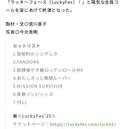
「ラッキ〜フェ〜ス（LuckyFes）！」と陽気な全員コ
ールを宙にあげて終演となった。
取材・文◎宮川直子
写真◎今元秀明
セットリスト
1.仮契約のシンデレラ
2.PANDORA
3.放課後ゲタ箱ロッケンロールMX
4.あたしきっと無限ルーパー
5.MISSION SURVIVOR
6.青春ゾンビィィズ
7.YELL
■＜LuckyFes’25＞
チケットページ：
https://luckyfes.com/ticket/