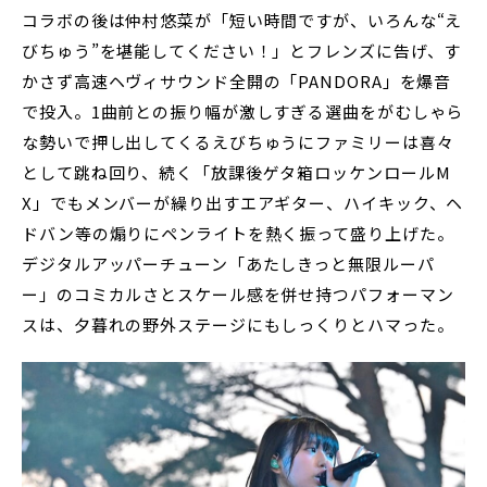
コラボの後は仲村悠菜が「短い時間ですが、いろんな“え
びちゅう”を堪能してください！」とフレンズに告げ、す
かさず高速ヘヴィサウンド全開の「PANDORA」を爆音
で投入。1曲前との振り幅が激しすぎる選曲をがむしゃら
な勢いで押し出してくるえびちゅうにファミリーは喜々
として跳ね回り、続く「放課後ゲタ箱ロッケンロールM
X」でもメンバーが繰り出すエアギター、ハイキック、ヘ
ドバン等の煽りにペンライトを熱く振って盛り上げた。
デジタルアッパーチューン「あたしきっと無限ルーパ
ー」のコミカルさとスケール感を併せ持つパフォーマン
スは、夕暮れの野外ステージにもしっくりとハマった。