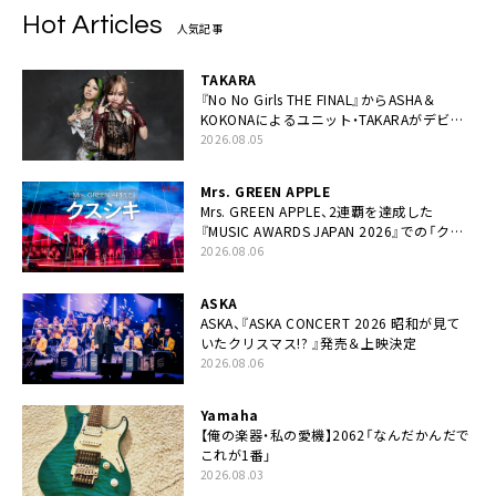
Hot Articles
人気記事
TAKARA
『No No Girls THE FINAL』からASHA＆
KOKONAによるユニット・TAKARAがデビュ
ー
2026.08.05
Mrs. GREEN APPLE
Mrs. GREEN APPLE、2連覇を達成した
『MUSIC AWARDS JAPAN 2026』での「クス
シキ」ライブパフォーマンスをYouTube公開
2026.08.06
ASKA
ASKA、『ASKA CONCERT 2026 昭和が見て
いたクリスマス!? 』発売＆上映決定
2026.08.06
Yamaha
【俺の楽器・私の愛機】2062「なんだかんだで
これが1番」
2026.08.03