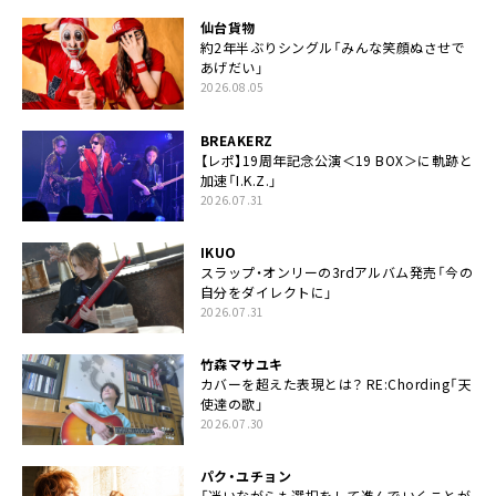
仙台貨物
約2年半ぶりシングル「みんな笑顔ぬさせで
あげだい」
2026.08.05
BREAKERZ
【レポ】19周年記念公演＜19 BOX＞に軌跡と
加速「I.K.Z.」
2026.07.31
IKUO
スラップ・オンリーの3rdアルバム発売「今の
自分をダイレクトに」
2026.07.31
竹森マサユキ
カバーを超えた表現とは？ RE:Chording「天
使達の歌」
2026.07.30
パク・ユチョン
「迷いながらも選択をして進んでいくことが