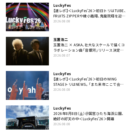
LuckyFes
【速レポ】＜LuckyFes’26＞初日トリはTUBE、
FRUITS ZIPPERや綾小路翔、鬼龍院翔を迎え
た豪華コラボも「知ってたらぜひ一緒に歌っ
2026.08.08
てちょうだい」
玉置浩二
玉置浩二 × ASKA、壮大なスケールで描くコ
ラボレーション曲「音銀河」リリース決定。
カップリングには新曲「命の宿り」収録も
2026.08.07
LuckyFes
【速レポ】＜LuckyFes’26＞初日のWING
STAGEトリはNEWS。「また来年ここで会い
ましょう！」
2026.08.08
LuckyFes
2026年8月8日（土）＠国営ひたち海浜公園、
絶好の好天の中＜LuckyFes’26＞開幕
2026.08.08