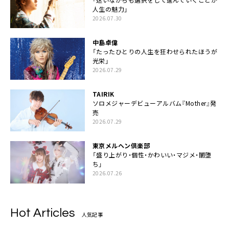
人生の魅力」
2026.07.30
中島卓偉
「たったひとりの人生を狂わせられたほうが
光栄」
2026.07.29
TAIRIK
ソロメジャーデビューアルバム『Mother』発
売
2026.07.29
東京メルヘン倶楽部
「盛り上がり・個性・かわいい・マジメ・闇堕
ち」
2026.07.26
Hot Articles
人気記事