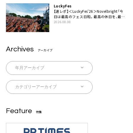
LuckyFes
【速レポ】＜LuckyFes’26＞Novelbright「今
日は最高のフェス日和。最高の休日を、最高
の夏休みを作っていきたい」
2026.08.08
Archives
アーカイブ
Feature
特集