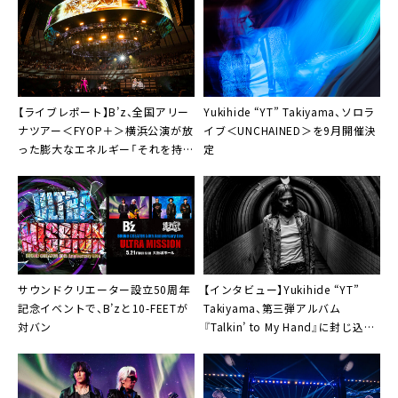
【ライブレポート】B’z、全国アリー
Yukihide “YT” Takiyama、ソロラ
ナツアー＜FYOP＋＞横浜公演が放
イブ＜UNCHAINED＞を9月開催決
った膨大なエネルギー「それを持っ
定
て帰って、また明日につなげます」
サウンドクリエーター設立50周年
【インタビュー】Yukihide “YT”
記念イベントで、B’zと10-FEETが
Takiyama、第三弾アルバム
対バン
『Talkin’ to My Hand』に封じ込め
た高次元の完成度「昔のロックを再
現したいわけではない」