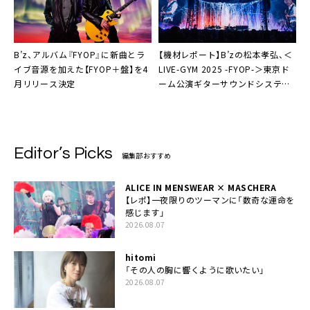
B’z、アルバム『FYOP』に新曲とラ
【機材レポート】B’zの松本孝弘、＜
イブ音源を加えた【FYOP＋盤】を4
LIVE-GYM 2025 -FYOP-＞東京ド
月リリース決定
ーム公演ギターサウンドシステム
の全貌
Editor’s Picks
編集部おすすめ
ALICE IN MENSWEAR × MASCHERA
【レポ】一夜限りのツーマンに「数奇な運命を
感じます」
2026.08.07
hitomi
「その人の胸に響くように歌いたい」
2026.08.07