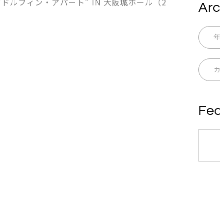
-25 “ドルフィン・アパート” IN 大阪城ホール（2
Arc
Fea