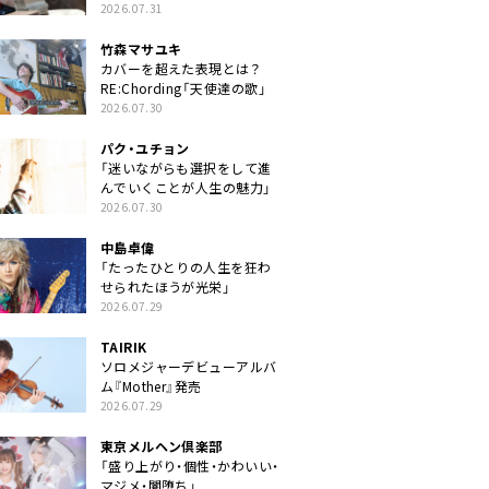
クトに」
2026.07.31
竹森マサユキ
カバーを超えた表現とは？
RE:Chording「天使達の歌」
2026.07.30
パク・ユチョン
「迷いながらも選択をして進
んでいくことが人生の魅力」
2026.07.30
中島卓偉
「たったひとりの人生を狂わ
せられたほうが光栄」
2026.07.29
TAIRIK
ソロメジャーデビューアルバ
ム『Mother』発売
2026.07.29
東京メルヘン倶楽部
「盛り上がり・個性・かわいい・
マジメ・闇堕ち」