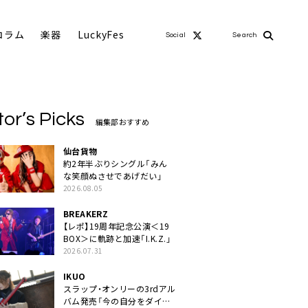
コラム
楽器
LuckyFes
Social
Search
tor’s Picks
編集部おすすめ
仙台貨物
約2年半ぶりシングル「みん
な笑顔ぬさせであげだい」
2026.08.05
BREAKERZ
【レポ】19周年記念公演＜19
BOX＞に軌跡と加速「I.K.Z.」
2026.07.31
IKUO
スラップ・オンリーの3rdアル
バム発売「今の自分をダイレ