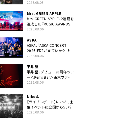
ニット・TAKARAがデビュー
2026.08.05
Mrs. GREEN APPLE
Mrs. GREEN APPLE、2連覇を
達成した『MUSIC AWARDS
JAPAN 2026』での「クスシ
2026.08.06
キ」ライブパフォーマンスを
YouTube公開
ASKA
ASKA、『ASKA CONCERT
2026 昭和が見ていたクリス
マス!? 』発売＆上映決定
2026.08.06
平井 堅
平井 堅、デビュー30周年ツア
ー＜Ken’s Bar＞東京ファイ
ナル公演の映像商品化決定。
2026.08.06
ブックレットには平井堅のメ
ッセージ掲載も
Nikoん
【ライブレポート】Nikoん、主
催イベントに全国から53バ
ンドが出演「自分たちが積み
2026.08.06
上げてきた中身の重みを実感
した」