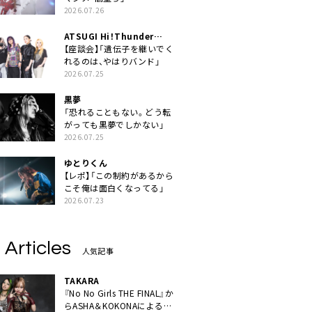
2026.07.26
ATSUGI Hi！Thunder
Rock Festival
【座談会】「遺伝子を継いでく
れるのは、やはりバンド」
2026.07.25
黒夢
「恐れることもない。どう転
がっても黒夢でしかない」
2026.07.25
ゆとりくん
【レポ】「この制約があるから
こそ俺は面白くなってる」
2026.07.23
 Articles
人気記事
TAKARA
『No No Girls THE FINAL』か
らASHA＆KOKONAによるユ