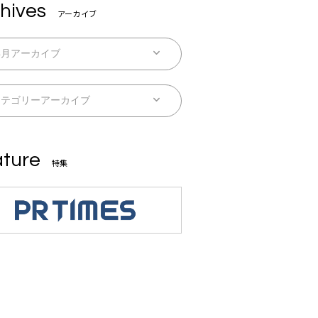
hives
アーカイブ
ture
特集