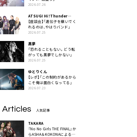
2026.07.26
ATSUGI Hi！Thunder
Rock Festival
【座談会】「遺伝子を継いでく
れるのは、やはりバンド」
2026.07.25
黒夢
「恐れることもない。どう転
がっても黒夢でしかない」
2026.07.25
ゆとりくん
【レポ】「この制約があるから
こそ俺は面白くなってる」
2026.07.23
 Articles
人気記事
TAKARA
『No No Girls THE FINAL』か
らASHA＆KOKONAによるユ