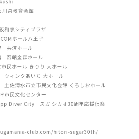
ushi
石川県教育会館
大阪和泉シティプラザ
:COMホール八王子
幌 共済ホール
館 函館金森ホール
市民ホール きりり 大ホール
県 ウィンクあいち 大ホール
県 土佐清水市立市民文化会館 くろしおホール
沼津市民文化センター
p Diver City スガ シカオ30周年応援倶楽
mania-club.com/hitori-sugar30th/