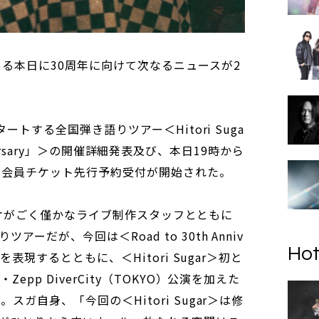
ある本日に30周年に向けて次なるニュースが2
タートする全国弾き語りツアー＜Hitori Suga
Anniversary」＞の開催詳細発表及び、本日19時から
部“会員チケット先行予約受付が開始された。
ガ シカオがごく僅かなライブ制作スタッフとともに
ーだが、今回は＜Road to 30th Anniv
Hot
を表現するとともに、＜Hitori Sugar＞初と
epp DiverCity（TOKYO）公演を加えた
スガ自身、「今回の＜Hitori Sugar＞は修