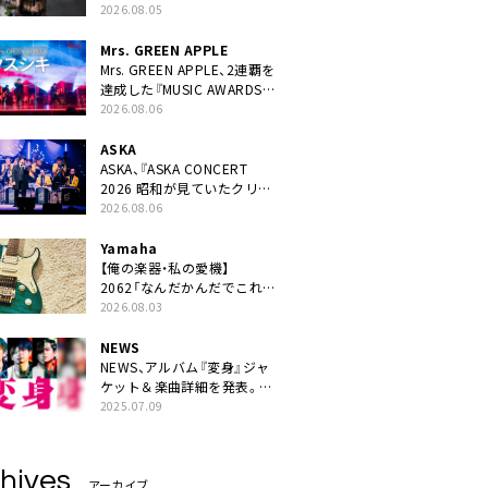
ニット・TAKARAがデビュー
2026.08.05
Mrs. GREEN APPLE
Mrs. GREEN APPLE、2連覇を
達成した『MUSIC AWARDS
JAPAN 2026』での「クスシ
2026.08.06
キ」ライブパフォーマンスを
YouTube公開
ASKA
ASKA、『ASKA CONCERT
2026 昭和が見ていたクリス
マス!? 』発売＆上映決定
2026.08.06
Yamaha
【俺の楽器・私の愛機】
2062「なんだかんだでこれが
1番」
2026.08.03
NEWS
NEWS、アルバム『変身』ジャ
ケット＆楽曲詳細を発表。ナ
レーションは⼭寺宏⼀
2025.07.09
hives
アーカイブ