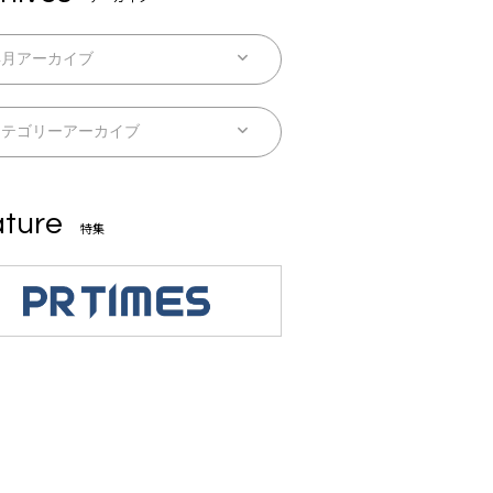
ture
特集