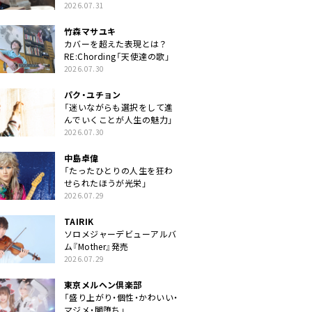
クトに」
2026.07.31
竹森マサユキ
カバーを超えた表現とは？
RE:Chording「天使達の歌」
2026.07.30
パク・ユチョン
「迷いながらも選択をして進
んでいくことが人生の魅力」
2026.07.30
中島卓偉
「たったひとりの人生を狂わ
せられたほうが光栄」
2026.07.29
TAIRIK
ソロメジャーデビューアルバ
ム『Mother』発売
2026.07.29
東京メルヘン倶楽部
「盛り上がり・個性・かわいい・
マジメ・闇堕ち」