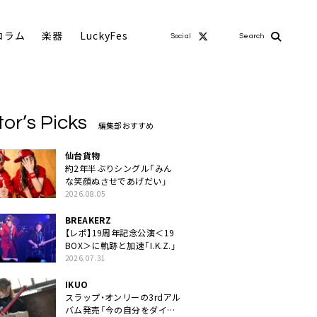
コラム
楽器
LuckyFes
Social
Search
tor’s Picks
編集部おすすめ
仙台貨物
約2年半ぶりシングル「みん
な笑顔ぬさせであげだい」
2026.08.05
BREAKERZ
【レポ】19周年記念公演＜19
BOX＞に軌跡と加速「I.K.Z.」
2026.07.31
IKUO
スラップ・オンリーの3rdアル
バム発売「今の自分をダイレ