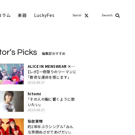
コラム
楽器
LuckyFes
Social
Search
tor’s Picks
編集部おすすめ
ALICE IN MENSWEAR ×
MASCHERA
【レポ】一夜限りのツーマンに
「数奇な運命を感じます」
2026.08.07
hitomi
「その人の胸に響くように歌
いたい」
2026.08.07
仙台貨物
約2年半ぶりシングル「みん
な笑顔ぬさせであげだい」