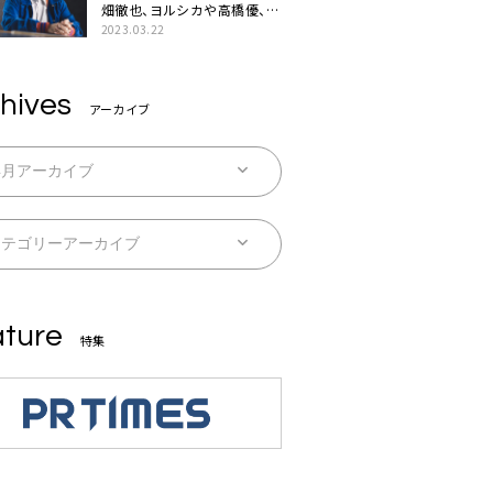
畑徹也、ヨルシカや高橋優、キ
タニタツヤなど9名のゲスト
2023.03.22
を迎えた初アルバムに音楽人
生の総括「自分自身を再確認
できた」
hives
アーカイブ
ture
特集