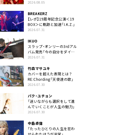
2026.08.05
BREAKERZ
【レポ】19周年記念公演＜19
BOX＞に軌跡と加速「I.K.Z.」
2026.07.31
IKUO
スラップ・オンリーの3rdアル
バム発売「今の自分をダイレ
クトに」
2026.07.31
竹森マサユキ
カバーを超えた表現とは？
RE:Chording「天使達の歌」
2026.07.30
パク・ユチョン
「迷いながらも選択をして進
んでいくことが人生の魅力」
2026.07.30
中島卓偉
「たったひとりの人生を狂わ
せられたほうが光栄」