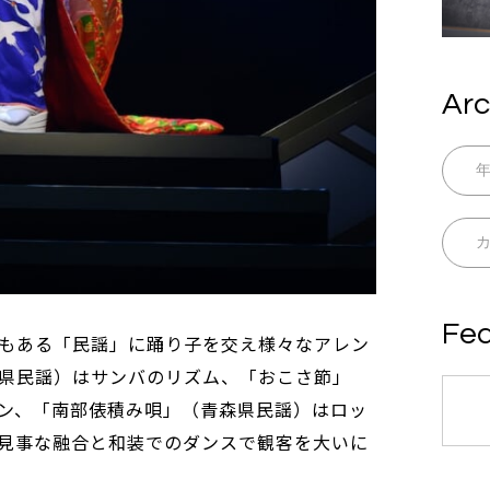
Arc
Fea
もある「民謡」に踊り子を交え様々なアレン
県民謡）はサンバのリズム、「おこさ節」
ン、「南部俵積み唄」（青森県民謡）はロッ
見事な融合と和装でのダンスで観客を大いに