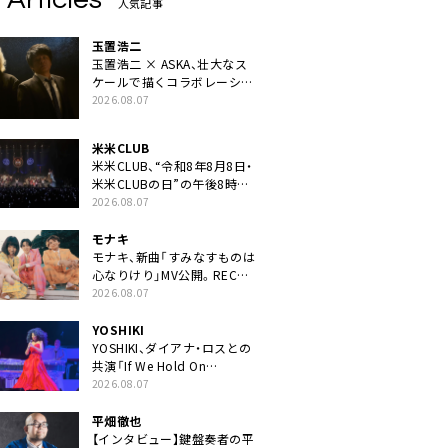
人気記事
玉置浩二
玉置浩二 × ASKA、壮大なス
ケールで描くコラボレーショ
ン曲「音銀河」リリース決定。
2026.08.07
カップリングには新曲「命の
宿り」収録も
米米CLUB
米米CLUB、“令和8年8月8日・
米米CLUBの日”の午後8時に
40周年ライブより「FANtachy
2026.08.07
medley」を88年限定公開
モナキ
モナキ、新曲「すみなすものは
心なりけり」MV公開。RECの
ギターにEvery Little Thing・
2026.08.07
伊藤一朗参加も
YOSHIKI
YOSHIKI、ダイアナ・ロスとの
共演「If We Hold On
Together」ライブ映像公開
2026.08.07
平畑徹也
【インタビュー】鍵盤奏者の平