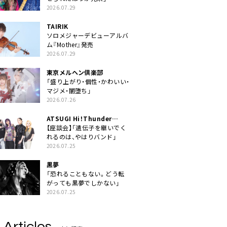
2026.07.29
TAIRIK
ソロメジャーデビューアルバ
ム『Mother』発売
2026.07.29
東京メルヘン倶楽部
「盛り上がり・個性・かわいい・
マジメ・闇堕ち」
2026.07.26
ATSUGI Hi！Thunder
Rock Festival
【座談会】「遺伝子を継いでく
れるのは、やはりバンド」
2026.07.25
黒夢
「恐れることもない。どう転
がっても黒夢でしかない」
2026.07.25
 Articles