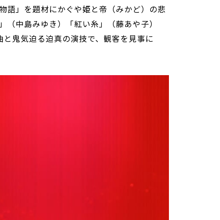
物語」を題材にかぐや姫と帝（みかど）の悲
」（中島みゆき）「紅い糸」（藤あや子）
曲と鬼気迫る迫真の演技で、観客を見事に