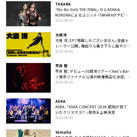
TAKARA
『No No Girls THE FINAL』からASHA＆
KOKONAによるユニット・TAKARAがデビュ
ー
2026.08.05
大泉洋
大泉 洋、EP『感謝しかございません』全曲ト
レーラー公開。幾田りら書き下ろし曲やジャ
ズピアニスト・小曽根真による提供曲のレコ
2026.08.06
ーディング映像の一部解禁も
平井 堅
平井 堅、デビュー30周年ツアー＜Ken’s Bar
＞東京ファイナル公演の映像商品化決定。ブ
ックレットには平井堅のメッセージ掲載も
2026.08.06
ASKA
ASKA、『ASKA CONCERT 2026 昭和が見て
いたクリスマス!? 』発売＆上映決定
2026.08.06
Yamaha