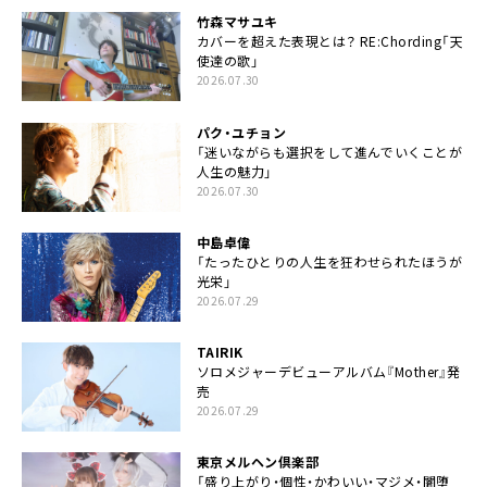
竹森マサユキ
カバーを超えた表現とは？ RE:Chording「天
使達の歌」
2026.07.30
パク・ユチョン
「迷いながらも選択をして進んでいくことが
人生の魅力」
2026.07.30
中島卓偉
「たったひとりの人生を狂わせられたほうが
光栄」
2026.07.29
TAIRIK
ソロメジャーデビューアルバム『Mother』発
売
2026.07.29
東京メルヘン倶楽部
「盛り上がり・個性・かわいい・マジメ・闇堕