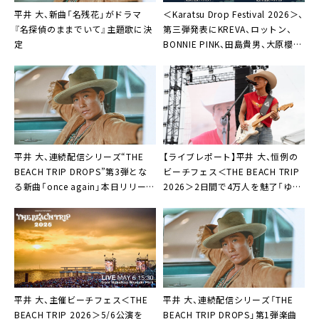
平井 大、新曲「名残花」がドラマ
＜Karatsu Drop Festival 2026＞、
『名探偵のままでいて』主題歌に決
第三弾発表にKREVA、ロットン、
定
BONNIE PINK、田島貴男、大原櫻
子、水カンなど10組
平井 大、連続配信シリーズ“THE
【ライブレポート】平井 大、恒例の
BEACH TRIP DROPS”第3弾とな
ビーチフェス＜THE BEACH TRIP
る新曲「once again」本日リリース
2026＞2日間で4万人を魅了「ゆっ
＆リリックビデオ今夜公開
くりのんびりみんなで楽しく生き
ていきましょう！」
平井 大、主催ビーチフェス＜THE
平井 大、連続配信シリーズ「THE
BEACH TRIP 2026＞5/6公演を
BEACH TRIP DROPS」第1弾楽曲