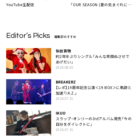
YouTube生配信
「OUR SEASON (夏の気まぐれに
kissを)」本日リリース
Editor’s Picks
編集部おすすめ
仙台貨物
約2年半ぶりシングル「みんな笑顔ぬさせで
あげだい」
2026.08.05
BREAKERZ
【レポ】19周年記念公演＜19 BOX＞に軌跡と
加速「I.K.Z.」
2026.07.31
IKUO
スラップ・オンリーの3rdアルバム発売「今の
自分をダイレクトに」
2026.07.31