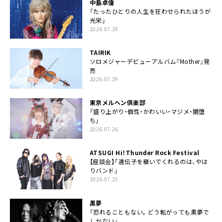
中島卓偉
「たったひとりの人生を狂わせられたほうが
光栄」
2026.07.29
TAIRIK
ソロメジャーデビューアルバム『Mother』発
売
2026.07.29
東京メルヘン倶楽部
「盛り上がり・個性・かわいい・マジメ・闇堕
ち」
2026.07.26
ATSUGI Hi！Thunder Rock Festival
【座談会】「遺伝子を継いでくれるのは、やは
りバンド」
2026.07.25
黒夢
「恐れることもない。どう転がっても黒夢で
しかない」