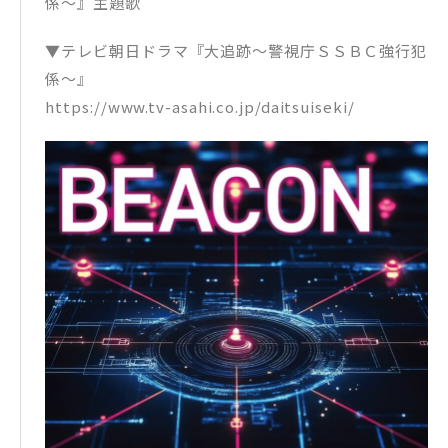
係〜』主題歌
▼テレビ朝⽇ドラマ『⼤追跡〜警視庁ＳＳＢＣ強⾏犯
係〜』
https://www.tv-asahi.co.jp/daitsuiseki/