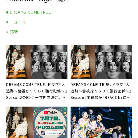
# DREAMS COME TRUE
# ニュース
# 邦楽
DREAMS COME TRUE、ドラマ『大
DREAMS COME TRUE、ドラマ『大
追跡〜警視庁ＳＳＢＣ強行犯係〜』
追跡〜警視庁ＳＳＢＣ強行犯係〜』
Season2のEDテーマ担当決定。特
Season2主題歌が「BEACON」に決
別編集した「24/7 – SSBC Version
定
-」配信＆MV公開も