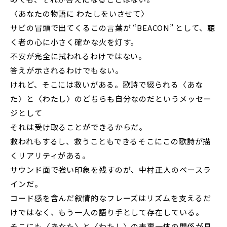
〈あなたの物語に わたしをいさせて〉
サビの冒頭で出てくるこの⾔葉が “BEACON” として、聴
く者の⼼に⼩さく確かな⽕を灯す。
不安が完全に拭われるわけではない。
答えが⽰されるわけでもない。
けれど、そこには救いがある。歌詩で綴られる〈あな
た〉と〈わたし〉のどちらも⾃分なのだというメッセー
ジとして
それは受け取ることができるからだ。
救われもするし、救うこともできる――そこにこの歌詩が描
くリアリティがある。
サウンド⾯で強い印象を残すのが、中村正⼈のベースラ
インだ。
コード感を含んだ叙情的なフレーズはリズムを⽀えるだ
けではなく、もう⼀⼈の語り⼿として存在している。
そこにも〈あなた〉と〈わたし〉の表裏⼀体の関係が⾒