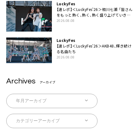
LuckyFes
【速レポ】＜LuckyFes’26＞相川七瀬 「皆さん
をもっと熱く、熱く、熱く盛り上げていきま
す！」
2026.08.08
LuckyFes
【速レポ】＜LuckyFes’26＞AKB48、輝き続け
る名曲たち
2026.08.08
Archives
アーカイブ