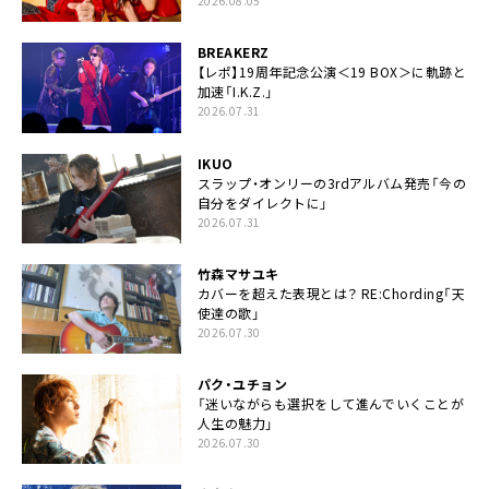
2026.08.05
BREAKERZ
【レポ】19周年記念公演＜19 BOX＞に軌跡と
加速「I.K.Z.」
2026.07.31
IKUO
スラップ・オンリーの3rdアルバム発売「今の
自分をダイレクトに」
2026.07.31
竹森マサユキ
カバーを超えた表現とは？ RE:Chording「天
使達の歌」
2026.07.30
パク・ユチョン
「迷いながらも選択をして進んでいくことが
人生の魅力」
2026.07.30