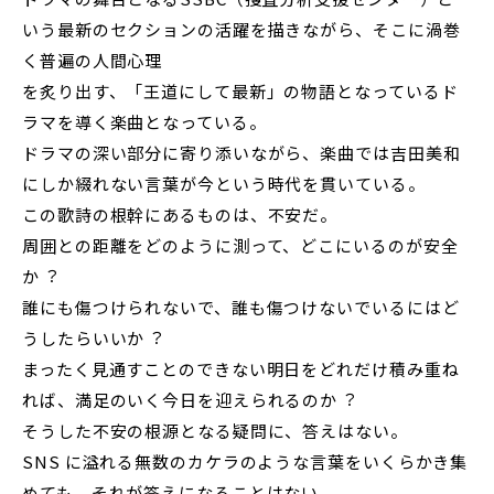
いう最新のセクションの活躍を描きながら、そこに渦巻
く普遍の⼈間⼼理
を炙り出す、「王道にして最新」の物語となっているド
ラマを導く楽曲となっている。
ドラマの深い部分に寄り添いながら、楽曲では吉⽥美和
にしか綴れない⾔葉が今という時代を貫いている。
この歌詩の根幹にあるものは、不安だ。
周囲との距離をどのように測って、どこにいるのが安全
か︖
誰にも傷つけられないで、誰も傷つけないでいるにはど
うしたらいいか︖
まったく⾒通すことのできない明⽇をどれだけ積み重ね
れば、満⾜のいく今⽇を迎えられるのか︖
そうした不安の根源となる疑問に、答えはない。
SNS に溢れる無数のカケラのような⾔葉をいくらかき集
めても、それが答えになることはない。