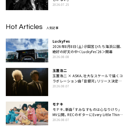
2026.07.25
Hot Articles
人気記事
LuckyFes
2026年8月8日（土）＠国営ひたち海浜公園、
絶好の好天の中＜LuckyFes’26＞開幕
2026.08.08
玉置浩二
玉置浩二 × ASKA、壮大なスケールで描くコ
ラボレーション曲「音銀河」リリース決定。
カップリングには新曲「命の宿り」収録も
2026.08.07
モナキ
モナキ、新曲「すみなすものは心なりけり」
MV公開。RECのギターにEvery Little Thing・
伊藤一朗参加も
2026.08.07