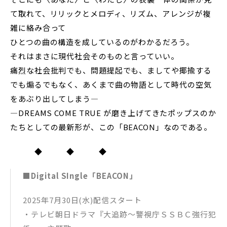
て取れて、リリックとメロディ、リズム、アレンジが複
雑に絡み合って
ひとつの曲の構造を成しているのがわかるだろう。
それはまさに現代社会そのものと⾔っていい。
痛烈な社会批判でも、問題提起でも、ましてや揶揄する
でも煽るでもなく、あくまで曲の物語として時代の空気
をあぶり出してしまう―
―DREAMS COME TRUE が磨き上げてきたポップスのか
たちとしての最新形が、この「BEACON」なのである。
◆ ◆ ◆
■Digital SIngle「BEACON」
2025年7月30日(水)配信スタート
・テレビ朝⽇ドラマ『⼤追跡〜警視庁ＳＳＢＣ強⾏犯