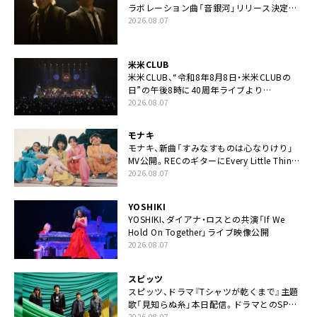
ラボレーション曲「音銀河」リリース決定。
カップリングには新曲「命の宿り」収録も
2026.08.07
米米CLUB
米米CLUB、“令和8年8月8日・米米CLUBの
日”の午後8時に40周年ライブより
「FANtachy medley」を88年限定公開
2026.08.07
モナキ
モナキ、新曲「すみなすものは心なりけり」
MV公開。RECのギターにEvery Little Thing・
伊藤一朗参加も
2026.08.07
YOSHIKI
YOSHIKI、ダイアナ・ロスとの共演「If We
Hold On Together」ライブ映像公開
2026.08.07
スピッツ
スピッツ、ドラマ『Tシャツが乾くまで』主題
歌「見知らぬ糸」本日配信。ドラマとのSPコ
ラボムービー公開も
2026.08.07