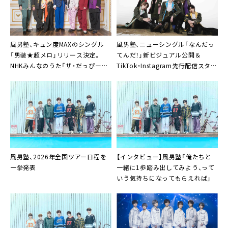
風男塾、キュン度MAXのシングル
風男塾、ニューシングル「なんだっ
「男装★超メロ」リリース決定。
てんだ！」新ビジュアル公開＆
NHKみんなのうた「ザ・だっぴー
TikTok・Instagram先行配信スター
ず」収録も
ト
風男塾、2026年全国ツアー日程を
【インタビュー】風男塾「俺たちと
一挙発表
一緒に1歩踏み出してみよう、って
いう気持ちになってもらえれば」