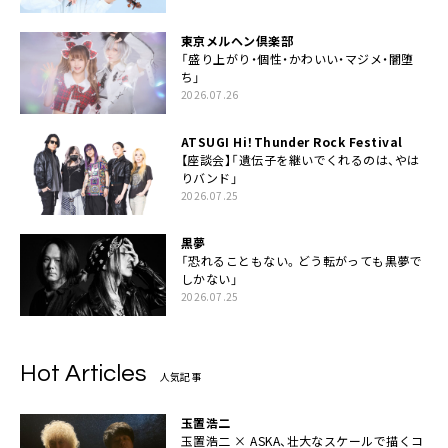
東京メルヘン倶楽部
「盛り上がり・個性・かわいい・マジメ・闇堕
ち」
2026.07.26
ATSUGI Hi！Thunder Rock Festival
【座談会】「遺伝子を継いでくれるのは、やは
りバンド」
2026.07.25
黒夢
「恐れることもない。どう転がっても黒夢で
しかない」
2026.07.25
Hot Articles
人気記事
玉置浩二
玉置浩二 × ASKA、壮大なスケールで描くコ