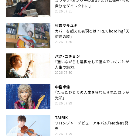
スラップ・オンリーの3rdアルバム発売「今の
自分をダイレクトに」
2026.07.31
竹森マサユキ
カバーを超えた表現とは？ RE:Chording「天
使達の歌」
2026.07.30
パク・ユチョン
「迷いながらも選択をして進んでいくことが
人生の魅力」
2026.07.30
中島卓偉
「たったひとりの人生を狂わせられたほうが
光栄」
2026.07.29
TAIRIK
ソロメジャーデビューアルバム『Mother』発
売
2026.07.29