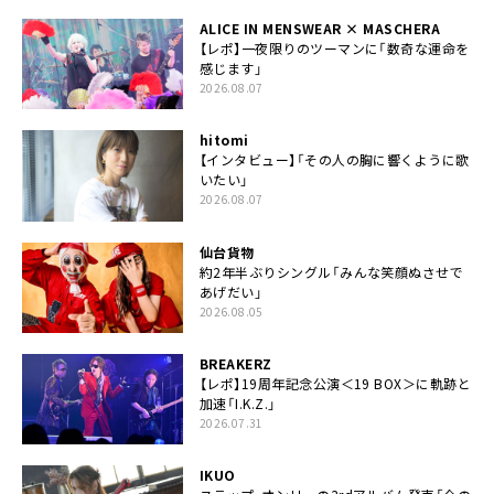
ALICE IN MENSWEAR × MASCHERA
【レポ】一夜限りのツーマンに「数奇な運命を
感じます」
2026.08.07
hitomi
【インタビュー】「その人の胸に響くように歌
いたい」
2026.08.07
仙台貨物
約2年半ぶりシングル「みんな笑顔ぬさせで
あげだい」
2026.08.05
BREAKERZ
【レポ】19周年記念公演＜19 BOX＞に軌跡と
加速「I.K.Z.」
2026.07.31
IKUO