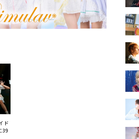
イド
に39