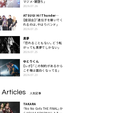
マジメ・闇堕ち」
2026.07.26
ATSUGI Hi！Thunder
Rock Festival
【座談会】「遺伝子を継いでく
れるのは、やはりバンド」
2026.07.25
黒夢
「恐れることもない。どう転
がっても黒夢でしかない」
2026.07.25
ゆとりくん
【レポ】「この制約があるから
こそ俺は面白くなってる」
2026.07.23
 Articles
人気記事
TAKARA
『No No Girls THE FINAL』か
らASHA＆KOKONAによるユ