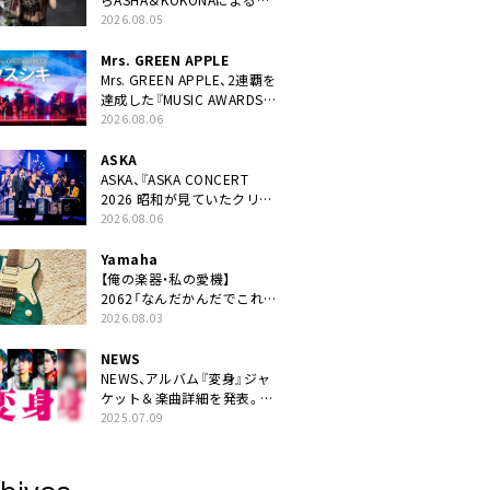
ニット・TAKARAがデビュー
2026.08.05
Mrs. GREEN APPLE
Mrs. GREEN APPLE、2連覇を
達成した『MUSIC AWARDS
JAPAN 2026』での「クスシ
2026.08.06
キ」ライブパフォーマンスを
YouTube公開
ASKA
ASKA、『ASKA CONCERT
2026 昭和が見ていたクリス
マス!? 』発売＆上映決定
2026.08.06
Yamaha
【俺の楽器・私の愛機】
2062「なんだかんだでこれが
1番」
2026.08.03
NEWS
NEWS、アルバム『変身』ジャ
ケット＆楽曲詳細を発表。ナ
レーションは⼭寺宏⼀
2025.07.09