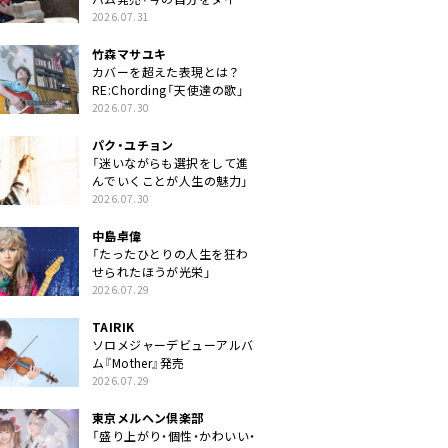
クトに」
2026.07.31
竹森マサユキ
カバーを超えた表現とは？
RE:Chording「天使達の歌」
2026.07.30
パク・ユチョン
「迷いながらも選択をして進
んでいくことが人生の魅力」
2026.07.30
中島卓偉
「たったひとりの人生を狂わ
せられたほうが光栄」
2026.07.29
TAIRIK
ソロメジャーデビューアルバ
ム『Mother』発売
2026.07.29
東京メルヘン倶楽部
「盛り上がり・個性・かわいい・