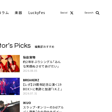
コラム
楽器
LuckyFes
Social
Search
tor’s Picks
編集部おすすめ
仙台貨物
約2年半ぶりシングル「みん
な笑顔ぬさせであげだい」
2026.08.05
BREAKERZ
【レポ】19周年記念公演＜19
BOX＞に軌跡と加速「I.K.Z.」
2026.07.31
IKUO
スラップ・オンリーの3rdアル
バム発売「今の自分をダイレ