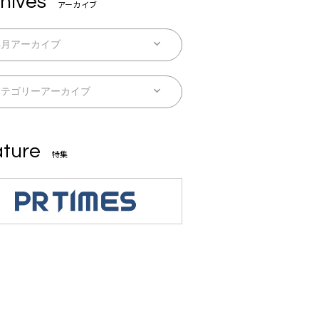
hives
アーカイブ
ture
特集