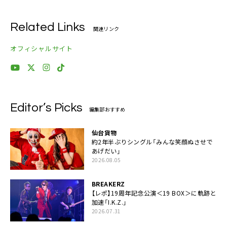
Related Links
関連リンク
オフィシャルサイト
Editor’s Picks
編集部おすすめ
仙台貨物
約2年半ぶりシングル「みんな笑顔ぬさせで
あげだい」
2026.08.05
BREAKERZ
【レポ】19周年記念公演＜19 BOX＞に軌跡と
加速「I.K.Z.」
2026.07.31