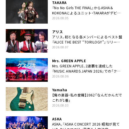
TAKARA
『No No Girls THE FINAL』からASHA＆
KOKONAによるユニット・TAKARAがデビュ
ー
2026.08.05
アリス
アリス、初となる各メンバーによるベスト盤
『ALICE THE BEST “TORILOGY”』リリース
決定
2026.08.07
Mrs. GREEN APPLE
Mrs. GREEN APPLE、2連覇を達成した
『MUSIC AWARDS JAPAN 2026』での「クス
シキ」ライブパフォーマンスをYouTube公開
2026.08.06
Yamaha
【俺の楽器・私の愛機】2062「なんだかんだで
これが1番」
2026.08.03
ASKA
ASKA、『ASKA CONCERT 2026 昭和が見て