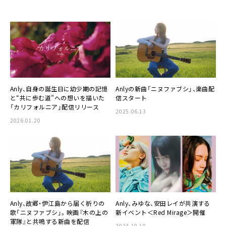
Anly、自身の誕生日に幼少期の記憶
Anlyの新曲「ニヌファブシ」、楽曲配
と“共に歩む道”への想いを描いた
信スタート
「カリフォルニア」配信リリース
2025.06.13
2026.01.20
Anly、故郷・伊江島から届く祈りの
Anly、みゆな、安田レイが共演する
歌「ニヌファブシ」。映画『木の上の
新イベント＜Red Mirage＞開催
軍隊』と共鳴する新曲を配信
2023.10.10