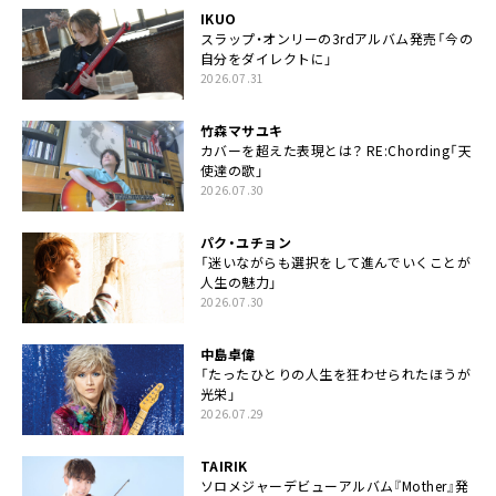
IKUO
スラップ・オンリーの3rdアルバム発売「今の
自分をダイレクトに」
2026.07.31
竹森マサユキ
カバーを超えた表現とは？ RE:Chording「天
使達の歌」
2026.07.30
パク・ユチョン
「迷いながらも選択をして進んでいくことが
人生の魅力」
2026.07.30
中島卓偉
「たったひとりの人生を狂わせられたほうが
光栄」
2026.07.29
TAIRIK
ソロメジャーデビューアルバム『Mother』発