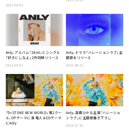
2025.06.02
Anly、アルバム『26ml』とシングル
Anly、ドラマ『ハレーションラブ』主
「好きにしなよ」2作同時リリース
題歌をリリース
2023.09.02
2023.08.31
『Dr.STONE NEW WORLD』第2クー
Anly、高橋ひかる主演『ハレーショ
ル、OPテーマに清 竜人＆EDテーマ
ンラブ』に主題歌書き下ろし
にAnly
2023.07.20